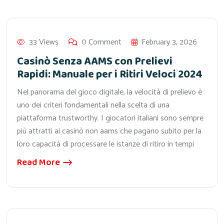
33 Views
0 Comment
February 3, 2026
Casinò Senza AAMS con Prelievi
Rapidi: Manuale per i Ritiri Veloci 2024
Nel panorama del gioco digitale, la velocità di prelievo è
uno dei criteri fondamentali nella scelta di una
piattaforma trustworthy. I giocatori italiani sono sempre
più attratti ai casinò non aams che pagano subito per la
loro capacità di processare le istanze di ritiro in tempi
Read More