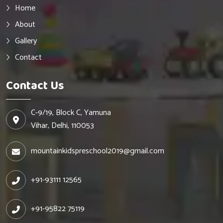
Home
About
Gallery
Contact
Contact Us
C-9/19, Block C, Yamuna
Vihar, Delhi, 110053
mountainkidspreschool2019@gmail.com
+91-93111 12565
+91-95822 75119