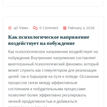
40 Views
0 Comment
February 3, 2026
Как психологическое напряжение
воздействует на побуждение
Как психологическое напряжение воздействует на
побуждение Внутреннее напряжение составляет
многогранный психологический феномен, который
может служить как стимулятором для реализации
целей, так и барьером на пути к победе. Осознание
процессов связи между аффективным
состоянием и побудительными процессами
позволяет более эффективно регулировать
личной продуктивностью и добиваться