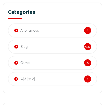
Categories
Anonymous
1
Blog
10,377
Game
10
다시보기
1