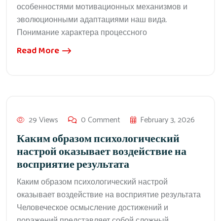
особенностями мотивационных механизмов и
эволюционными адаптациями наш вида.
Понимание характера процессного
Read More
29 Views
0 Comment
February 3, 2026
Каким образом психологический
настрой оказывает воздействие на
восприятие результата
Каким образом психологический настрой
оказывает воздействие на восприятие результата
Человеческое осмысление достижений и
поражений представляет собой сложный