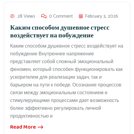
28 Views
0 Comment
February 3, 2026
Каким способом душевное стресс
воздействует на побуждение
Каким способом душевное стресс воздействует на
побуждение Внутреннее напряжение
представляет собой сложный эмоциональный
феномен, который способен функционировать как
ускорителем для реализации задач, так и
барьером на пути к победе. Осознание процессов
связи между эмоциональным состоянием и
стимулирующими процессами дает возможность
более эффективно регулировать личной
продуктивностью и
Read More