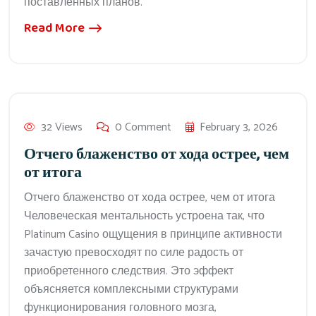
поставленных планов.
Read More
32 Views
0 Comment
February 3, 2026
Отчего блаженство от хода острее, чем
от итога
Отчего блаженство от хода острее, чем от итога
Человеческая ментальность устроена так, что
Platinum Casino ощущения в принципе активности
зачастую превосходят по силе радость от
приобретенного следствия. Это эффект
объясняется комплексными структурами
функционирования головного мозга,