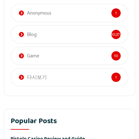
Anonymous
1
Blog
10,377
Game
10
다시보기
1
Popular Posts
Pistolo Casino Review and Guide