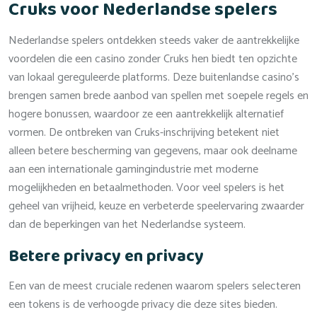
Cruks voor Nederlandse spelers
Nederlandse spelers ontdekken steeds vaker de aantrekkelijke
voordelen die een casino zonder Cruks hen biedt ten opzichte
van lokaal gereguleerde platforms. Deze buitenlandse casino’s
brengen samen brede aanbod van spellen met soepele regels en
hogere bonussen, waardoor ze een aantrekkelijk alternatief
vormen. De ontbreken van Cruks-inschrijving betekent niet
alleen betere bescherming van gegevens, maar ook deelname
aan een internationale gamingindustrie met moderne
mogelijkheden en betaalmethoden. Voor veel spelers is het
geheel van vrijheid, keuze en verbeterde speelervaring zwaarder
dan de beperkingen van het Nederlandse systeem.
Betere privacy en privacy
Een van de meest cruciale redenen waarom spelers selecteren
een tokens is de verhoogde privacy die deze sites bieden.