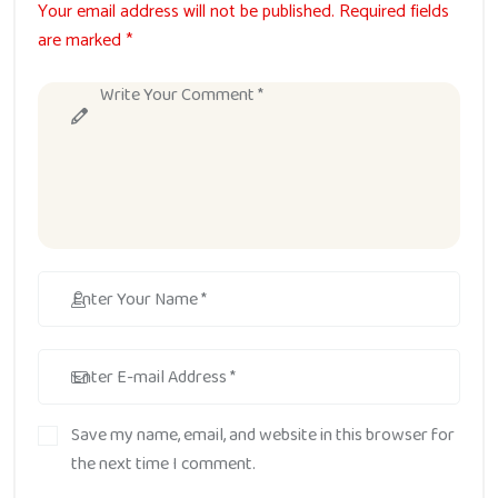
Your email address will not be published. Required fields
are marked *
Save my name, email, and website in this browser for
the next time I comment.