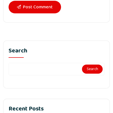
Post Comment
Search
Search
Recent Posts