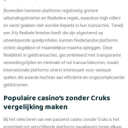
Bovendien hanteren platforms regelmatig grotere
uitbetalingslimieten en flexibelere regels, waardoor high rollers
en vaste gokkers niet worden beperkt in hun transacties. Terwijl
een A13 flexibele limieten biedt die zijn afgestemd op
uiteenlopende speelprofielen, kunnen Nederlandse platforms
strikte dagelijkse of maandelijkse maxima opleggen. Deze
flexibiliteit in geldtransacties, gecombineerd met transparante
verwerkingstijden en minimale of nul transactiekosten, maakt
internationale platforms uiterst interessant voor serieuze
spelers die waarde hechten aan efficiënte en ongecompliceerde
geldstromen.
Populaire casino’s zonder Cruks
vergelijking maken
Bij het selecteren van een passend casino zonder Cruks is het
essentieel om verschillende platforms nauwkeurig tegen elkaar