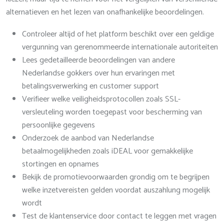
alternatieven en het lezen van onafhankelijke beoordelingen.
Controleer altijd of het platform beschikt over een geldige
vergunning van gerenommeerde internationale autoriteiten
Lees gedetailleerde beoordelingen van andere
Nederlandse gokkers over hun ervaringen met
betalingsverwerking en customer support
Verifieer welke veiligheidsprotocollen zoals SSL-
versleuteling worden toegepast voor bescherming van
persoonlijke gegevens
Onderzoek de aanbod van Nederlandse
betaalmogelijkheden zoals iDEAL voor gemakkelijke
stortingen en opnames
Bekijk de promotievoorwaarden grondig om te begrijpen
welke inzetvereisten gelden voordat auszahlung mogelijk
wordt
Test de klantenservice door contact te leggen met vragen