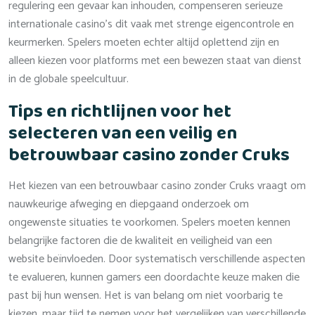
regulering een gevaar kan inhouden, compenseren serieuze
internationale casino’s dit vaak met strenge eigencontrole en
keurmerken. Spelers moeten echter altijd oplettend zijn en
alleen kiezen voor platforms met een bewezen staat van dienst
in de globale speelcultuur.
Tips en richtlijnen voor het
selecteren van een veilig en
betrouwbaar casino zonder Cruks
Het kiezen van een betrouwbaar casino zonder Cruks vraagt om
nauwkeurige afweging en diepgaand onderzoek om
ongewenste situaties te voorkomen. Spelers moeten kennen
belangrijke factoren die de kwaliteit en veiligheid van een
website beïnvloeden. Door systematisch verschillende aspecten
te evalueren, kunnen gamers een doordachte keuze maken die
past bij hun wensen. Het is van belang om niet voorbarig te
kiezen, maar tijd te nemen voor het vergelijken van verschillende