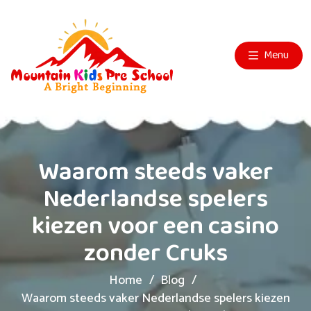
Menu
Waarom steeds vaker
Nederlandse spelers
kiezen voor een casino
zonder Cruks
Home
Blog
Waarom steeds vaker Nederlandse spelers kiezen