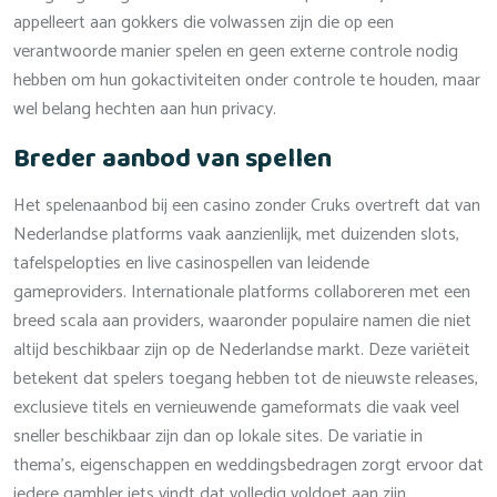
appelleert aan gokkers die volwassen zijn die op een
verantwoorde manier spelen en geen externe controle nodig
hebben om hun gokactiviteiten onder controle te houden, maar
wel belang hechten aan hun privacy.
Breder aanbod van spellen
Het spelenaanbod bij een casino zonder Cruks overtreft dat van
Nederlandse platforms vaak aanzienlijk, met duizenden slots,
tafelspelopties en live casinospellen van leidende
gameproviders. Internationale platforms collaboreren met een
breed scala aan providers, waaronder populaire namen die niet
altijd beschikbaar zijn op de Nederlandse markt. Deze variëteit
betekent dat spelers toegang hebben tot de nieuwste releases,
exclusieve titels en vernieuwende gameformats die vaak veel
sneller beschikbaar zijn dan op lokale sites. De variatie in
thema’s, eigenschappen en weddingsbedragen zorgt ervoor dat
iedere gambler iets vindt dat volledig voldoet aan zijn