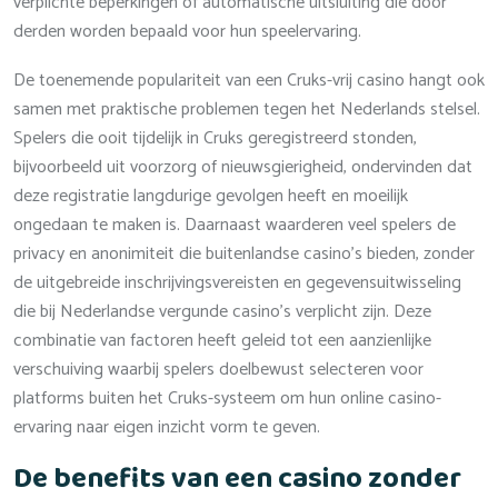
verplichte beperkingen of automatische uitsluiting die door
derden worden bepaald voor hun speelervaring.
De toenemende populariteit van een Cruks-vrij casino hangt ook
samen met praktische problemen tegen het Nederlands stelsel.
Spelers die ooit tijdelijk in Cruks geregistreerd stonden,
bijvoorbeeld uit voorzorg of nieuwsgierigheid, ondervinden dat
deze registratie langdurige gevolgen heeft en moeilijk
ongedaan te maken is. Daarnaast waarderen veel spelers de
privacy en anonimiteit die buitenlandse casino’s bieden, zonder
de uitgebreide inschrijvingsvereisten en gegevensuitwisseling
die bij Nederlandse vergunde casino’s verplicht zijn. Deze
combinatie van factoren heeft geleid tot een aanzienlijke
verschuiving waarbij spelers doelbewust selecteren voor
platforms buiten het Cruks-systeem om hun online casino-
ervaring naar eigen inzicht vorm te geven.
De benefits van een casino zonder