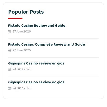
Popular Posts
Pistolo Casino Review and Guide
27 June 2026
Pistolo Casino: Complete Review and Guide
27 June 2026
Gigaspinz Casino review en gids
24 June 2026
Gigaspinz Casino review en gids
24 June 2026