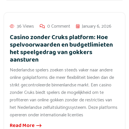
36 Views
0 Comment
January 6, 2026
Casino zonder Cruks platform: Hoe
spelvoorwaarden en budgetlimieten
het speelgedrag van gokkers
aansturen
Nederlandse spelers zoeken steeds vaker naar andere
online gokplatforms die meer flexibiliteit bieden dan de
strikt gecontroleerde binnenlandse markt. Een casino
zonder Cruks biedt spelers de mogelijkheid om te
profiteren van online gokken zonder de restricties van
het Nederlandse zelfuitsluitingssysteem. Deze platforms
opereren onder internationale licenties
Read More