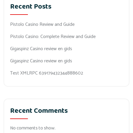
Recent Posts
Pistolo Casino Review and Guide
Pistolo Casino: Complete Review and Guide
Gigaspinz Casino review en gids
Gigaspinz Casino review en gids
Test XMLRPC 639179432344888602
Recent Comments
No comments to show.