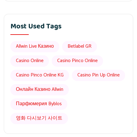
Most Used Tags
Allwin Live Казино
Betlabel GR
Casino Online
Casino Pinco Online
Casino Pinco Online KG
Casino Pin Up Online
Онлайн Казино Allwin
Парфюмерия Byblos
영화 다시보기 사이트