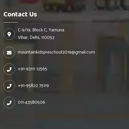
Contact Us
C-9/19, Block C, Yamuna
Vihar, Delhi, 110053
mountainkidspreschool2019@gmail.com
+91-93111 12565
+91-95822 75119
011-43580506