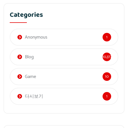
Categories
Anonymous
1
Blog
10,377
Game
10
다시보기
1