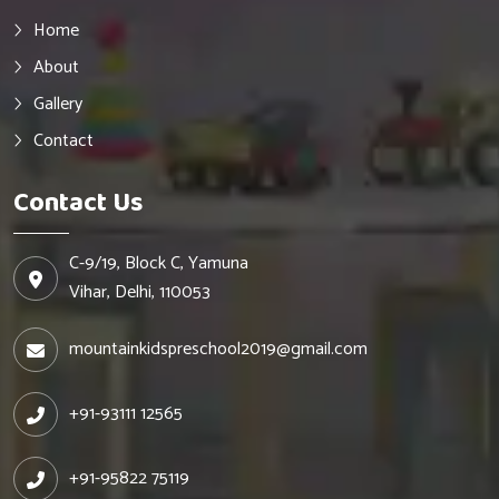
Home
About
Gallery
Contact
Contact Us
C-9/19, Block C, Yamuna
Vihar, Delhi, 110053
mountainkidspreschool2019@gmail.com
+91-93111 12565
+91-95822 75119