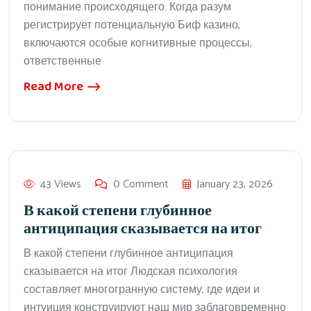
понимание происходящего. Когда разум
регистрирует потенциальную Биф казино,
включаются особые когнитивные процессы,
ответственные
Read More
43 Views
0 Comment
January 23, 2026
В какой степени глубинное
антиципация сказывается на итог
В какой степени глубинное антиципация
сказывается на итог Людская психология
составляет многогранную систему, где идеи и
интуиция конструируют наш мир заблаговременно