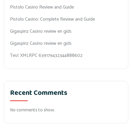
Pistolo Casino Review and Guide
Pistolo Casino: Complete Review and Guide
Gigaspinz Casino review en gids
Gigaspinz Casino review en gids
Test XMLRPC 639179432344888602
Recent Comments
No comments to show.