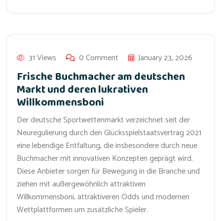
31 Views
0 Comment
January 23, 2026
Frische Buchmacher am deutschen
Markt und deren lukrativen
Willkommensboni
Der deutsche Sportwettenmarkt verzeichnet seit der
Neuregulierung durch den Glücksspielstaatsvertrag 2021
eine lebendige Entfaltung, die insbesondere durch neue
Buchmacher mit innovativen Konzepten geprägt wird.
Diese Anbieter sorgen für Bewegung in die Branche und
ziehen mit außergewöhnlich attraktiven
Willkommensboni, attraktiveren Odds und modernen
Wettplattformen um zusätzliche Spieler.