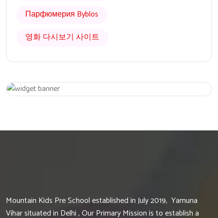
Парфюмерия Byblos
영화 다시보기 사이트
Get 20% Off
Hurry Up
Mountain Kids Pre School established in July 2019, Yamuna
Vihar situated in Delhi , Our Primary Mission is to establish a