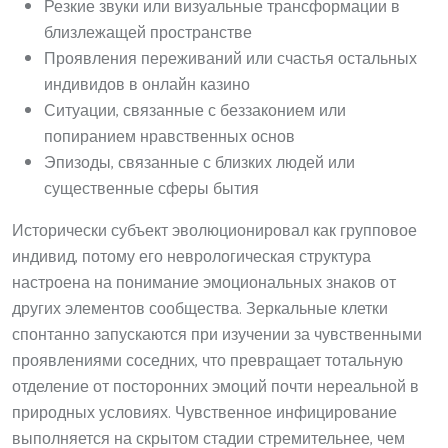
Резкие звуки или визуальные трансформации в
близлежащей пространстве
Проявления переживаний или счастья остальных
индивидов в онлайн казино
Ситуации, связанные с беззаконием или
попиранием нравственных основ
Эпизоды, связанные с близких людей или
существенные сферы бытия
Исторически субъект эволюционировал как групповое
индивид, потому его неврологическая структура
настроена на понимание эмоциональных знаков от
других элементов сообщества. Зеркальные клетки
спонтанно запускаются при изучении за чувственными
проявлениями соседних, что превращает тотальную
отделение от посторонних эмоций почти нереальной в
природных условиях. Чувственное инфицирование
выполняется на скрытом стадии стремительнее, чем