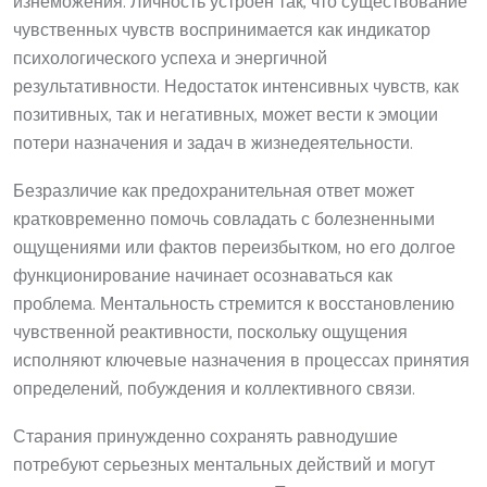
изнеможения. Личность устроен так, что существование
чувственных чувств воспринимается как индикатор
психологического успеха и энергичной
результативности. Недостаток интенсивных чувств, как
позитивных, так и негативных, может вести к эмоции
потери назначения и задач в жизнедеятельности.
Безразличие как предохранительная ответ может
кратковременно помочь совладать с болезненными
ощущениями или фактов переизбытком, но его долгое
функционирование начинает осознаваться как
проблема. Ментальность стремится к восстановлению
чувственной реактивности, поскольку ощущения
исполняют ключевые назначения в процессах принятия
определений, побуждения и коллективного связи.
Старания принужденно сохранять равнодушие
потребуют серьезных ментальных действий и могут