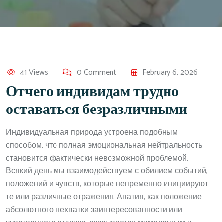
41 Views
0 Comment
February 6, 2026
Отчего индивидам трудно
оставаться безразличными
Индивидуальная природа устроена подобным
способом, что полная эмоциональная нейтральность
становится фактически невозможной проблемой.
Всякий день мы взаимодействуем с обилием событий,
положений и чувств, которые непременно инициируют
те или различные отражения. Апатия, как положение
абсолютного нехватки заинтересованности или