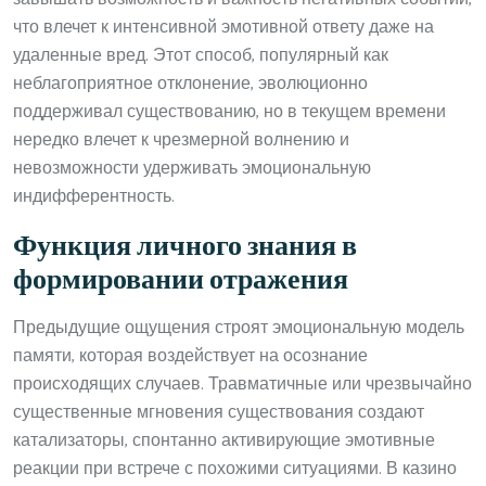
что влечет к интенсивной эмотивной ответу даже на
удаленные вред. Этот способ, популярный как
неблагоприятное отклонение, эволюционно
поддерживал существованию, но в текущем времени
нередко влечет к чрезмерной волнению и
невозможности удерживать эмоциональную
индифферентность.
Функция личного знания в
формировании отражения
Предыдущие ощущения строят эмоциональную модель
памяти, которая воздействует на осознание
происходящих случаев. Травматичные или чрезвычайно
существенные мгновения существования создают
катализаторы, спонтанно активирующие эмотивные
реакции при встрече с похожими ситуациями. В казино