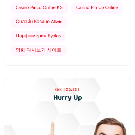
Casino Pinco Online KG
Casino Pin Up Online
Онлайн Казино Allwin
Парфюмерия Byblos
영화 다시보기 사이트
Get 20% Off
Hurry Up