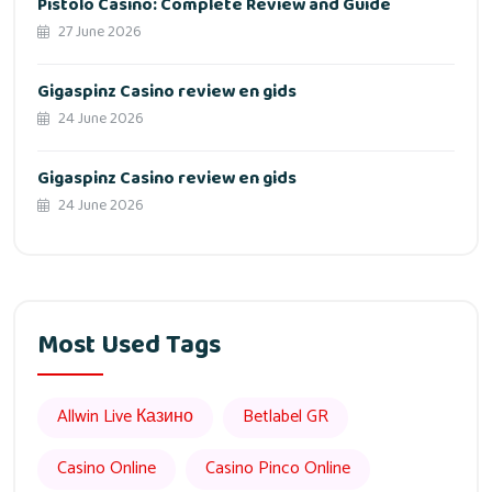
Pistolo Casino: Complete Review and Guide
27 June 2026
Gigaspinz Casino review en gids
24 June 2026
Gigaspinz Casino review en gids
24 June 2026
Most Used Tags
Allwin Live Казино
Betlabel GR
Casino Online
Casino Pinco Online