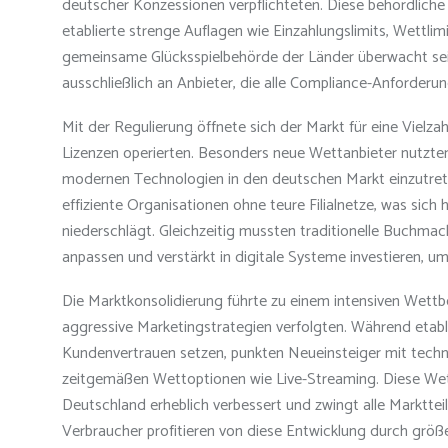
deutscher Konzessionen verpflichteten. Diese behördlich
etablierte strenge Auflagen wie Einzahlungslimits, Wett
gemeinsame Glücksspielbehörde der Länder überwacht sei
ausschließlich an Anbieter, die alle Compliance-Anforderun
Mit der Regulierung öffnete sich der Markt für eine Vielz
Lizenzen operierten. Besonders neue Wettanbieter nutzt
modernen Technologien in den deutschen Markt einzutreten
effiziente Organisationen ohne teure Filialnetze, was sic
niederschlägt. Gleichzeitig mussten traditionelle Buchma
anpassen und verstärkt in digitale Systeme investieren, u
Die Marktkonsolidierung führte zu einem intensiven Wet
aggressive Marketingstrategien verfolgten. Während eta
Kundenvertrauen setzen, punkten Neueinsteiger mit techn
zeitgemäßen Wettoptionen wie Live-Streaming. Diese We
Deutschland erheblich verbessert und zwingt alle Markttei
Verbraucher profitieren von diese Entwicklung durch grö