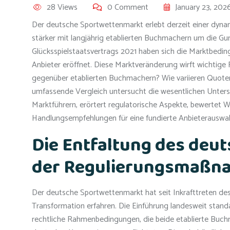
28 Views
0 Comment
January 23, 202
Der deutsche Sportwettenmarkt erlebt derzeit einer dyna
stärker mit langjährig etablierten Buchmachern um die Gu
Glücksspielstaatsvertrags 2021 haben sich die Marktbedi
Anbieter eröffnet. Diese Marktveränderung wirft wichtige 
gegenüber etablierten Buchmachern? Wie variieren Quot
umfassende Vergleich untersucht die wesentlichen Unters
Marktführern, erörtert regulatorische Aspekte, bewertet 
Handlungsempfehlungen für eine fundierte Anbieterauswa
Die Entfaltung des deu
der Regulierungsmaßn
Der deutsche Sportwettenmarkt hat seit Inkrafttreten des 
Transformation erfahren. Die Einführung landesweit standar
rechtliche Rahmenbedingungen, die beide etablierte Buc