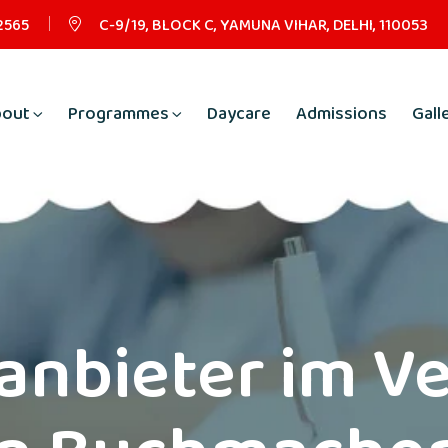
2565
C-9/19, BLOCK C, YAMUNA VIHAR, DELHI, 110053
bout
Programmes
Daycare
Admissions
Gall
nbieter im Ve