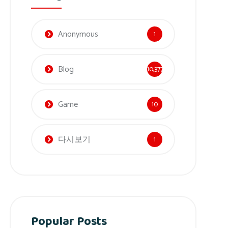
Anonymous
1
Blog
10,377
Game
10
다시보기
1
Popular Posts