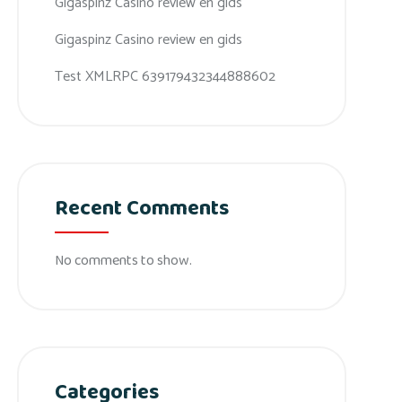
Gigaspinz Casino review en gids
Gigaspinz Casino review en gids
Test XMLRPC 639179432344888602
Recent Comments
No comments to show.
Categories