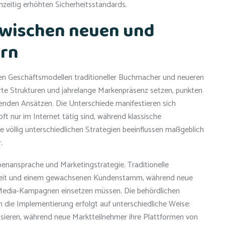
hzeitig erhöhten Sicherheitsstandards.
zwischen neuen und
ern
den Geschäftsmodellen traditioneller Buchmacher und neueren
rte Strukturen und jahrelange Markenpräsenz setzen, punkten
enden Ansätzen. Die Unterschiede manifestieren sich
ft nur im Internet tätig sind, während klassische
se völlig unterschiedlichen Strategien beeinflussen maßgeblich
.
ppenansprache und Marketingstrategie. Traditionelle
ntheit und einem gewachsenen Kundenstamm, während neue
Media-Kampagnen einsetzen müssen. Die behördlichen
die Implementierung erfolgt auf unterschiedliche Weise:
isieren, während neue Marktteilnehmer ihre Plattformen von