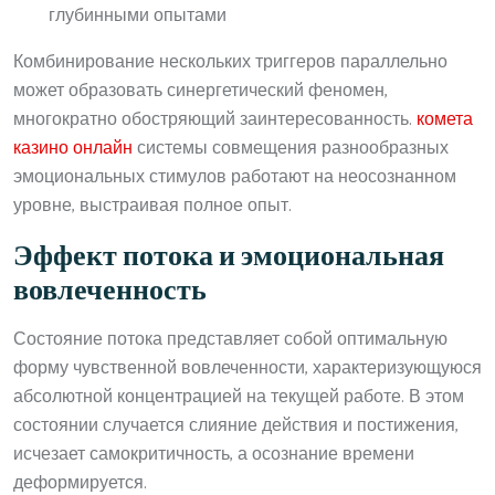
глубинными опытами
Комбинирование нескольких триггеров параллельно
может образовать синергетический феномен,
многократно обостряющий заинтересованность.
комета
казино онлайн
системы совмещения разнообразных
эмоциональных стимулов работают на неосознанном
уровне, выстраивая полное опыт.
Эффект потока и эмоциональная
вовлеченность
Состояние потока представляет собой оптимальную
форму чувственной вовлеченности, характеризующуюся
абсолютной концентрацией на текущей работе. В этом
состоянии случается слияние действия и постижения,
исчезает самокритичность, а осознание времени
деформируется.