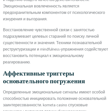
Эмоциональная вовлеченность является
предохранительным компонентом от психологического
изнурения и выгорания.
Восстановление чувственной связи с занятостью
подразумевает целевых стараний по поиску личной
существенности и значения. Техники познавательной
реструктуризации и mindfulness-упражнения содействуют
восстановить потенциал к эмоциональному
реагированию.
Аффективные триггеры
основательного погружения
Определенные эмоциональные сигналы имеют особой
способностью инициировать положение основательной
заинтересованности. kometa casino спусковые