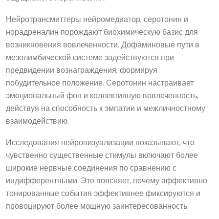
Нейротрансмиттеры нейромедиатор, серотонин и
норадреналин порождают биохимическую базис для
возникновения вовлеченности. Дофаминовые пути в
мезолимбической системе задействуются при
предвидении вознаграждения, формируя
побудительное положение. Серотонин настраивает
эмоциональный фон и коллективную вовлеченность,
действуя на способность к эмпатии и межличностному
взаимодействию.
Исследования нейровизуализации показывают, что
чувственно существенные стимулы включают более
широкие нервные соединения по сравнению с
индифферентными. Это поясняет, почему аффективно
тонированные события эффективнее фиксируются и
провоцируют более мощную заинтересованность.