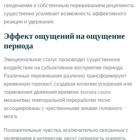
сведениями и собственным переживанием реципиента
существенно усиливает возможность аффективного
реакции и удержания.
Эффект ощущений на ощущение
периода
Эмоциональное статус производит существенное
воздействие на субъективное восприятие периода.
Различные переживания различно трансформируют
временную горизонт, создавая иллюзии ускорения или
торможения движения времени. kometa casino
механизмы темпоральной переработки тесно
ассоциированы с чувственными зонами головного
мозга.
Положительные чувства, исключительно связанные с
увлечением и интересом, несут склонность ускорять