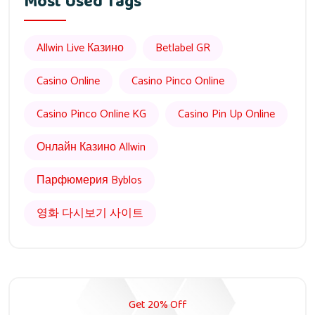
Most Used Tags
Allwin Live Казино
Betlabel GR
Casino Online
Casino Pinco Online
Casino Pinco Online KG
Casino Pin Up Online
Онлайн Казино Allwin
Парфюмерия Byblos
영화 다시보기 사이트
Get 20% Off