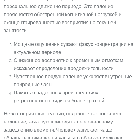
персональное движение периода. Это явление
проясняется обостренной когнитивной нагрузкой и
сконцентрированностью восприятия на текущей
занятости.
Мощные ощущения сужают фокус концентрации на
актуальном периоде
Сниженное восприятие к временным отметкам
искажает определение продолжительности
Чувственное воодушевление ускоряет внутренние
природные часы
Память о радостных происшествиях
ретроспективно видится более краткой
Неблагоприятные эмоции, подобные как тоска или
волнение, зачастую приводят к персональному
замедлению времени. Человек запускает чаще
обращать внимание на часы, что образует иллюзию