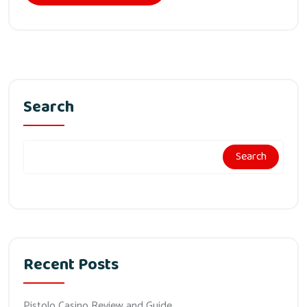
Search
Search
Recent Posts
Pistolo Casino Review and Guide