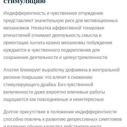
стимуляцию
Индифферентность и чувственное отчуждение
представляют значительную риск для мотивационных
механизмов. Нехватка аффективной тонировки
впечатлений отнимает деятельность смысла и
ориентации. kometa казино механизмы побуждения
нуждаются в чувственного подкрепления для
сохранения деятельности и целеустремленности.
Апатия блокирует выработку дофамина в вентральной
регионе покрышки, что влечет к снижению
стимулирующего драйва. Без чувственной
включенности даже вероятно ключевые работы
ощущаются как повседневные и неинтересные.
Долгое присутствие в положении индифферентности
способно повлечь к развитию депрессивных симптомов
и падению общего качества действительности.