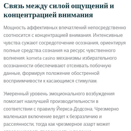
Связь между силой ощущений и
концентрацией внимания
Мощность аффективных впечатлений непосредственно
соотносится с концентрацией внимания. Интенсивные
чувства сужают сосредоточение осознания, ориентируя
полные средства сознания на ресурс чувственного
волнения. kometa casino механизмы избирательного
осознанности обеспечивают отсеивать побочную
данные, формируя положение обостренной
восприимчивости к касающимся стимулам.
Умеренный уровень эмоционального возбуждения
помогает наилучшей производительности в
соответствии с правилу Йеркса-Додсона. Чрезмерно
маленькая включение ведет к безразличию и
рассеянности, тогда как чрезмерное азарт может