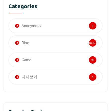
Categories
Anonymous
1
Blog
10,377
Game
10
다시보기
1