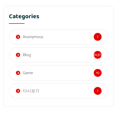
Categories
Anonymous
1
Blog
10,377
Game
10
다시보기
1