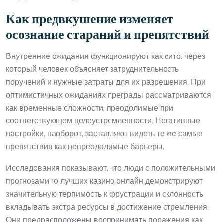
Как предвкушение изменяет
осознание стараний и препятствий
Внутренние ожидания функционируют как сито, через
который человек объясняет затруднительность
поручений и нужные затраты для их разрешения. При
оптимистичных ожиданиях преграды рассматриваются
как временные сложности, преодолимые при
соответствующем целеустремленности. Негативные
настройки, наоборот, заставляют видеть те же самые
препятствия как непреодолимые барьеры.
Исследования показывают, что люди с положительными
прогнозами 10 лучших казино онлайн демонстрируют
значительную терпимость к фрустрации и склонность
вкладывать экстра ресурсы в достижение стремления.
Они предрасположены воспринимать поражения как