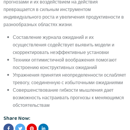
прогнозами и их воздействием на действия
превращается в сильным инструментом
индивидуального роста и увеличения продуктивности в
разнообразных областях жизни.
Составление журнала ожиданий и их
осуществления содействует выявить модели и
скорректировать неэффективные установки
Техники оптимистичной воображения помогают
построению конструктивных ожиданий
Упражнения принятия неопределенности ослабляет
тревогу, соединенную с избыточными ожиданиями
Совершенствование гибкости мышления дает
возможность настраивать прогнозы к меняющимся
обстоятельствам
Share Now: