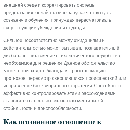
внешней среде и корректировать системы
предсказания. онлайн казино запускает структуры
сознания и обучения, принуждая пересматривать
существующие убеждения и подходы.
Сильное несоответствие между ожиданиями и
действительностью может вызывать познавательный
дисбаланс – положение психологического неудобства,
необходимое для решения. Данное обстоятельство
может происходить благодаря трансформацию
прогнозов, пересмотр свершившихся происшествий или
исправление бихевиоральных стратегий. Способность
эффективно контролировать этими расхождениями
становится основным элементом ментальной
стабильности и приспособляемости.
Как осознанное отношение к