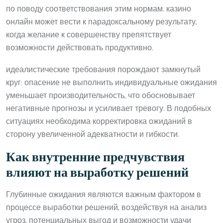
по поводу соответствования этим нормам. казино
онлайн может вести к парадоксальному результату,
когда желание к совершенству препятствует
возможности действовать продуктивно.
идеалистические требования порождают замкнутый
круг: опасение не выполнить индивидуальные ожидания
уменьшает производительность, что обосновывает
негативные прогнозы и усиливает тревогу. В подобных
ситуациях необходима корректировка ожиданий в
сторону увеличенной адекватности и гибкости.
Как внутренние предчувствия
влияют на выработку решений
Глубинные ожидания являются важным фактором в
процессе выработки решений, воздействуя на анализ
угроз, потенциальных выгод и возможности удачи