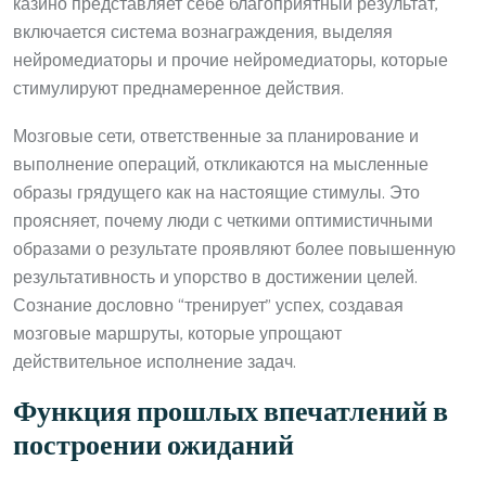
казино представляет себе благоприятный результат,
включается система вознаграждения, выделяя
нейромедиаторы и прочие нейромедиаторы, которые
стимулируют преднамеренное действия.
Мозговые сети, ответственные за планирование и
выполнение операций, откликаются на мысленные
образы грядущего как на настоящие стимулы. Это
проясняет, почему люди с четкими оптимистичными
образами о результате проявляют более повышенную
результативность и упорство в достижении целей.
Сознание дословно “тренирует” успех, создавая
мозговые маршруты, которые упрощают
действительное исполнение задач.
Функция прошлых впечатлений в
построении ожиданий