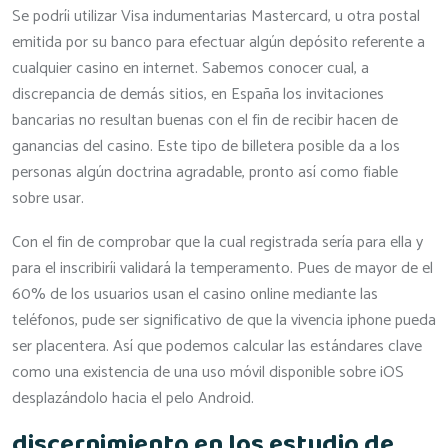
Se podrí¡ utilizar Visa indumentarias Mastercard, u otra postal
emitida por su banco para efectuar algún depósito referente a
cualquier casino en internet. Sabemos conocer cual, a
discrepancia de demás sitios, en España los invitaciones
bancarias no resultan buenas con el fin de recibir hacen de
ganancias del casino. Este tipo de billetera posible da a los
personas algún doctrina agradable, pronto así­ como fiable
sobre usar.
Con el fin de comprobar que la cual registrada serí­a para ella y
para el inscribirí¡ validará la temperamento. Pues de mayor de el
60% de los usuarios usan el casino online mediante las
teléfonos, pude ser significativo de que la vivencia iphone pueda
ser placentera. Así que podemos calcular las estándares clave
como una existencia de una uso móvil disponible sobre iOS
desplazándolo hacia el pelo Android.
discernimiento en los estudio de