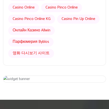
Casino Online
Casino Pinco Online
Casino Pinco Online KG
Casino Pin Up Online
Онлайн Казино Allwin
Парфюмерия Byblos
영화 다시보기 사이트
Get 20% Off
Hurry Up