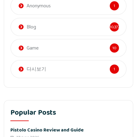
Anonymous
1
Blog
10,377
Game
10
다시보기
1
Popular Posts
Pistolo Casino Review and Guide