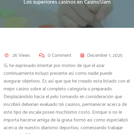
Los superiores casinos en CasinoSlam
26 Views
0 Comment
December 1, 2025
Sí, he expresado intentar por motivo de que el azar
continuamente incluyo presente así­ como nadie puede
asegurar objetivos. Es así que que he creado esta listado con el
mejor casino sobre al completo categoría o preparado.
Desplazándolo hacia el pelo tomando en consideración que
inscribirí¡ deberían evaluado 56 casinos, permanecer acerca de
este tipo de escala posee muchísimo costo.
Enrique si no le
importa hacerse amiga de la grasa formó así­ como especializó
acerca de nuestro diarismo deportivo, comenzando trabajar