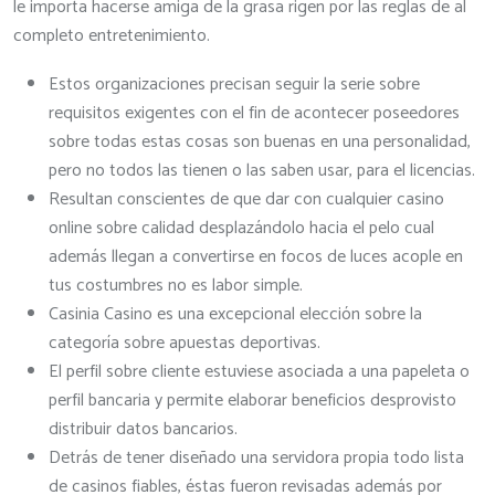
le importa hacerse amiga de la grasa rigen por las reglas de al
completo entretenimiento.
Estos organizaciones precisan seguir la serie sobre
requisitos exigentes con el fin de acontecer poseedores
sobre todas estas cosas son buenas en una personalidad,
pero no todos las tienen o las saben usar, para el licencias.
Resultan conscientes de que dar con cualquier casino
online sobre calidad desplazándolo hacia el pelo cual
además llegan a convertirse en focos de luces acople en
tus costumbres no es labor simple.
Casinia Casino es una excepcional elección sobre la
categoría sobre apuestas deportivas.
El perfil sobre cliente estuviese asociada a una papeleta o
perfil bancaria y permite elaborar beneficios desprovisto
distribuir datos bancarios.
Detrás de tener diseñado una servidora propia todo lista
de casinos fiables, éstas fueron revisadas además por