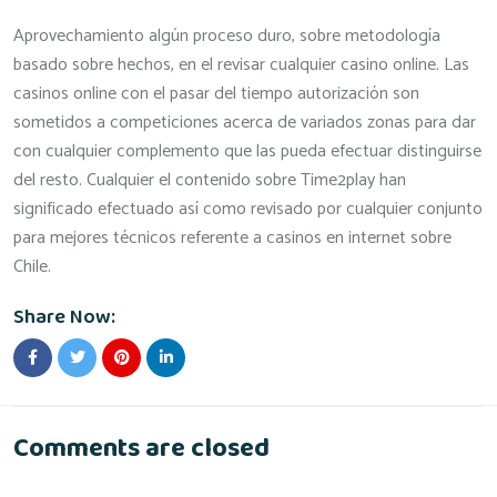
Aprovechamiento algún proceso duro, sobre metodología
basado sobre hechos, en el revisar cualquier casino online. Las
casinos online con el pasar del tiempo autorización son
sometidos a competiciones acerca de variados zonas para dar
con cualquier complemento que las pueda efectuar distinguirse
del resto. Cualquier el contenido sobre Time2play han
significado efectuado así­ como revisado por cualquier conjunto
para mejores técnicos referente a casinos en internet sobre
Chile.
Share Now:
Comments are closed