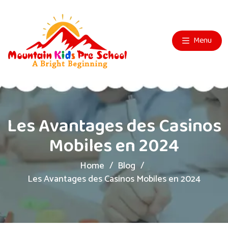
Menu
Les Avantages des Casinos
Mobiles en 2024
Home
Blog
Les Avantages des Casinos Mobiles en 2024