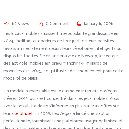
62 Views
0 Comment
January 6, 2026
Les locaux mobiles subissent une popularité grandissante en
2024, facilitant aux parieurs de tirer parti de leurs activités
favoris immédiatement depuis leurs téléphones intelligents ou
dispositifs tactiles. Selon une analyse de Newzoo, le secteur
des activités mobiles est prévu franchir 175 milliards de
monnaies d’ici 2025, ce qui illustre de l’engouement pour cette
modalité de plaisir.
Un modèle remarquable est le casino en internet LeoVegas,
créé en 2012, qui s’est concentré dans les jeux mobiles. Vous
avez la possibilité de en s’informer en plus sur leurs offres sur
leur
site officiel
. En 2023, LeoVegas a lancé une solution
perfectionnée, fournissant une plateforme usager optimisée et
des fonctionnalités de divertissement en direct, autorisant aux