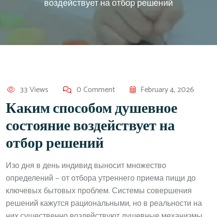
воздействует на отбор решений
33 Views
0 Comment
February 4, 2026
Каким способом душевное
состояние воздействует на
отбор решений
Изо дня в день индивид выносит множество
определений — от отбора утреннего приема пищи до
ключевых бытовых проблем. Системы совершения
решений кажутся рациональными, но в реальности на
них существенно воздействуют душевные механизмы.