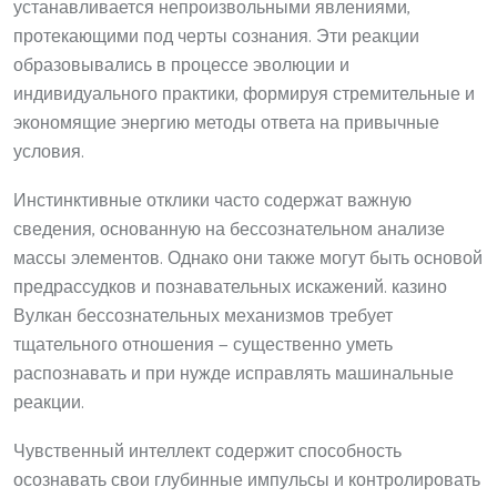
устанавливается непроизвольными явлениями,
протекающими под черты сознания. Эти реакции
образовывались в процессе эволюции и
индивидуального практики, формируя стремительные и
экономящие энергию методы ответа на привычные
условия.
Инстинктивные отклики часто содержат важную
сведения, основанную на бессознательном анализе
массы элементов. Однако они также могут быть основой
предрассудков и познавательных искажений. казино
Вулкан бессознательных механизмов требует
тщательного отношения — существенно уметь
распознавать и при нужде исправлять машинальные
реакции.
Чувственный интеллект содержит способность
осознавать свои глубинные импульсы и контролировать