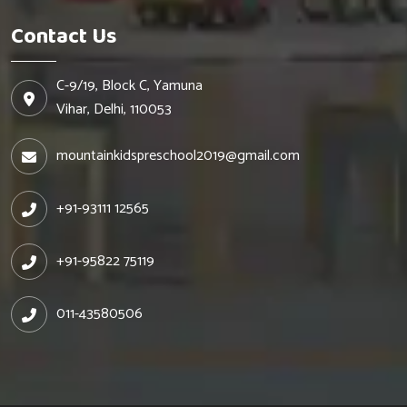
Contact Us
C-9/19, Block C, Yamuna
Vihar, Delhi, 110053
mountainkidspreschool2019@gmail.com
+91-93111 12565
+91-95822 75119
011-43580506