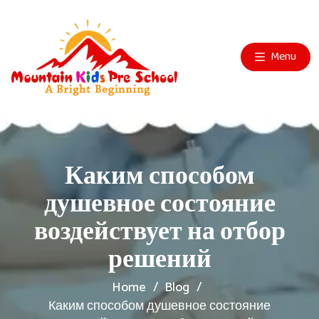
Menu
Каким способом
душевное состояние
воздействует на отбор
решений
Home
Blog
Каким способом душевное состояние