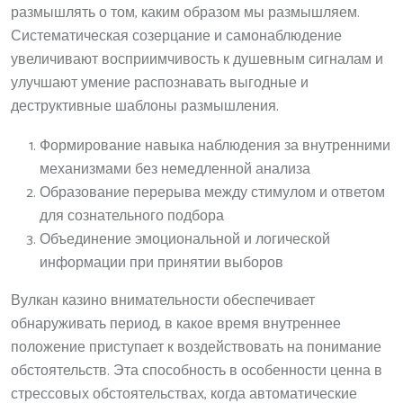
размышлять о том, каким образом мы размышляем.
Систематическая созерцание и самонаблюдение
увеличивают восприимчивость к душевным сигналам и
улучшают умение распознавать выгодные и
деструктивные шаблоны размышления.
Формирование навыка наблюдения за внутренними
механизмами без немедленной анализа
Образование перерыва между стимулом и ответом
для сознательного подбора
Объединение эмоциональной и логической
информации при принятии выборов
Вулкан казино внимательности обеспечивает
обнаруживать период, в какое время внутреннее
положение приступает к воздействовать на понимание
обстоятельств. Эта способность в особенности ценна в
стрессовых обстоятельствах, когда автоматические