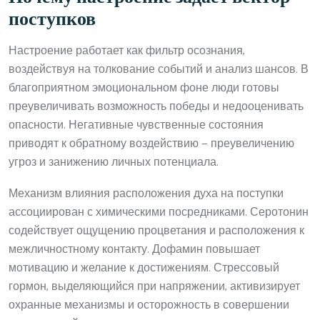
поступков
Настроение работает как фильтр осознания,
воздействуя на толкование событий и анализ шансов. В
благоприятном эмоциональном фоне люди готовы
преувеличивать возможность победы и недооценивать
опасности. Негативные чувственные состояния
приводят к обратному воздействию — преувеличению
угроз и занижению личных потенциала.
Механизм влияния расположения духа на поступки
ассоциирован с химическими посредниками. Серотонин
содействует ощущению процветания и расположения к
межличностному контакту. Дофамин повышает
мотивацию и желание к достижениям. Стрессовый
гормон, выделяющийся при напряжении, активизирует
охранные механизмы и осторожность в совершении