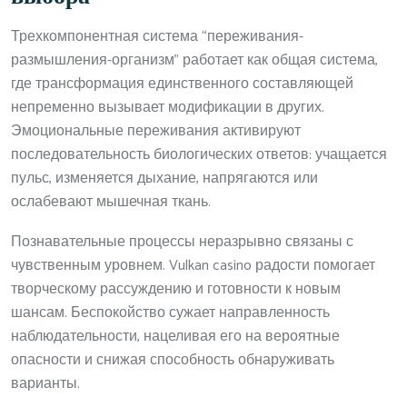
Трехкомпонентная система “переживания-
размышления-организм” работает как общая система,
где трансформация единственного составляющей
непременно вызывает модификации в других.
Эмоциональные переживания активируют
последовательность биологических ответов: учащается
пульс, изменяется дыхание, напрягаются или
ослабевают мышечная ткань.
Познавательные процессы неразрывно связаны с
чувственным уровнем. Vulkan casino радости помогает
творческому рассуждению и готовности к новым
шансам. Беспокойство сужает направленность
наблюдательности, нацеливая его на вероятные
опасности и снижая способность обнаруживать
варианты.