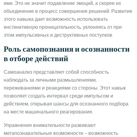
ими. Это не значит подавление эмоций, а скорее их
объединение в процесс совершения решений. Развитие
этого навыка дает возможность использовать
инстинктивную проницательность, уклоняясь от при
этом импульсивных и деструктивных поступков.
Роль самопознания и осознанности
в отборе действий
Самоанализ представляет собой способность
наблюдать за личными размышлениями,
переживаниями и реакциями со стороны. Этот навык
позволяет создать интервал среди импульсом и
действием, открывая шансы для осознанного подбора
на месте машинального реагирования.
Упражнения внимательности развивают
метапознавательные возможности — возможность