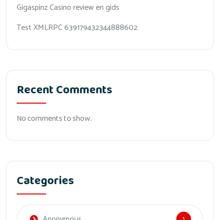
Gigaspinz Casino review en gids
Test XMLRPC 639179432344888602
Recent Comments
No comments to show.
Categories
Anonymous
1