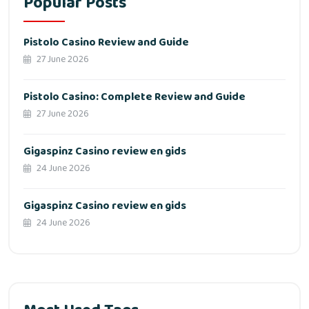
Popular Posts
Pistolo Casino Review and Guide
27 June 2026
Pistolo Casino: Complete Review and Guide
27 June 2026
Gigaspinz Casino review en gids
24 June 2026
Gigaspinz Casino review en gids
24 June 2026