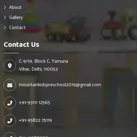
About
Gallery
Contact
Contact Us
C-9/19, Block C, Yamuna
Vihar, Delhi, 110053
mountainkidspreschool2019@gmail.com
+91-93111 12565
+91-95822 75119