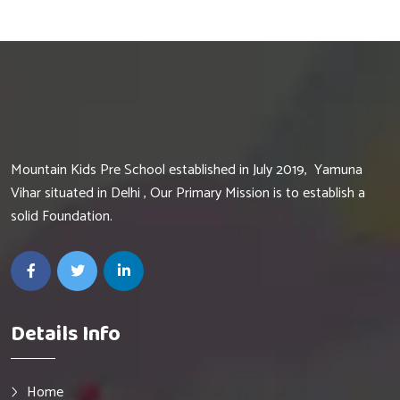
Hurry Up
Mountain Kids Pre School established in July 2019, Yamuna
Vihar situated in Delhi , Our Primary Mission is to establish a
solid Foundation.
Details Info
Home