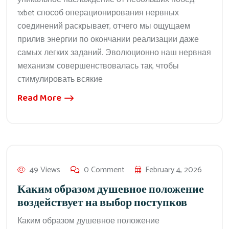
1xbet способ операционирования нервных
соединений раскрывает, отчего мы ощущаем
прилив энергии по окончании реализации даже
самых легких заданий. Эволюционно наш нервная
механизм совершенствовалась так, чтобы
стимулировать всякие
Read More
49 Views
0 Comment
February 4, 2026
Каким образом душевное положение
воздействует на выбор поступков
Каким образом душевное положение