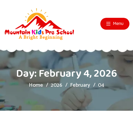
Menu
Day:
February 4, 2026
Home
2026
February
04