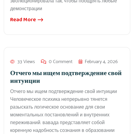
эволюционировала так, чтобы поощрять любые
демонстрации
Read More
33 Views
0 Comment
February 4, 2026
Отчего мы ищем подтверждение свой
интуиции
Отчего мы ищем подтверждение свой интуиции
Человеческое психика непрерывно тянется
разыскать логическое основание для свои
моментальных постановлений и внутренних
переживаний. вавада представляет собой
коренную надобность сознания в образовании