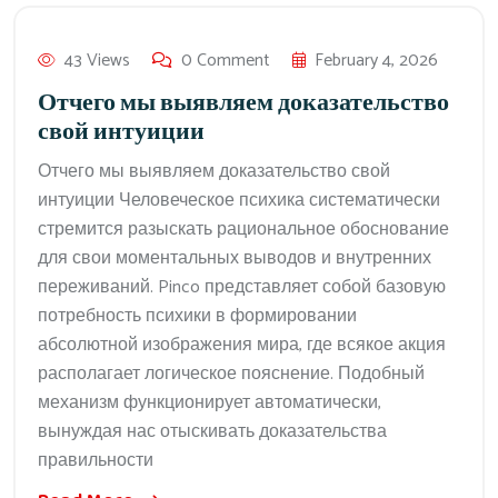
43 Views
0 Comment
February 4, 2026
Отчего мы выявляем доказательство
свой интуиции
Отчего мы выявляем доказательство свой
интуиции Человеческое психика систематически
стремится разыскать рациональное обоснование
для свои моментальных выводов и внутренних
переживаний. Pinco представляет собой базовую
потребность психики в формировании
абсолютной изображения мира, где всякое акция
располагает логическое пояснение. Подобный
механизм функционирует автоматически,
вынуждая нас отыскивать доказательства
правильности