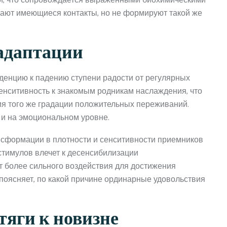
и, что сопровождается выраженными биохимическими
ают имеющиеся контакты, но не формируют такой же
адаптации
денцию к падению ступени радости от регулярных
сенситивность к знакомым родникам наслаждения, что
ия того же градации положительных переживаний.
 и на эмоциональном уровне.
сформации в плотности и сенситивности приемников
стимулов влечет к десенсибилизации
т более сильного воздействия для достижения
поясняет, по какой причине ординарные удовольствия
тяги к новизне