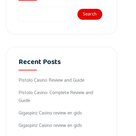
Search
Recent Posts
Pistolo Casino Review and Guide
Pistolo Casino: Complete Review and
Guide
Gigaspinz Casino review en gids
Gigaspinz Casino review en gids