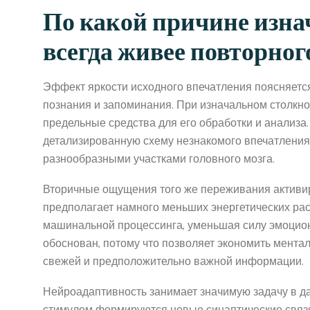
По какой причине изна
всегда живее повторног
Эффект яркости исходного впечатления поясняет
познания и запоминания. При изначальном столкно
предельные средства для его обработки и анализа.
детализированную схему незнакомого впечатления
разнообразными участками головного мозга.
Вторичные ощущения того же переживания активи
предполагает намного меньших энергетических рас
машинальной процессинга, уменьшая силу эмоцион
обоснован, потому что позволяет экономить мента
свежей и предположительно важной информации.
Нейроадаптивность занимает значимую задачу в д