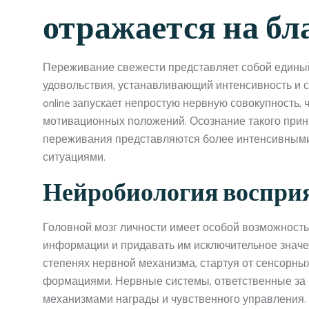
отражается на бл
Переживание свежести представляет собой едины
удовольствия, устанавливающий интенсивность и 
online запускает непростую нервную совокупность, 
мотивационных положений. Осознание такого прин
переживания представляются более интенсивными
ситуациями.
Нейробиология воспри
Головной мозг личности имеет особой возможность
информации и придавать им исключительное значе
степенях нервной механизма, стартуя от сенсорн
формациями. Нервные системы, ответственные за 
механизмами награды и чувственного управления.