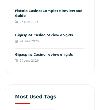
Pistolo Casino: Complete Review and
Guide
27 June 2026
Gigaspinz Casino review en gids
24 June 2026
Gigaspinz Casino review en gids
24 June 2026
Most Used Tags