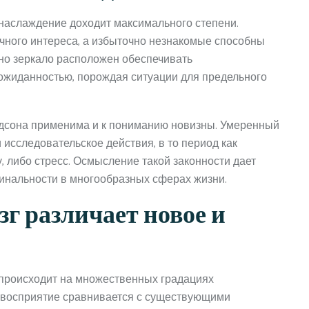
 наслаждение доходит максимального степени.
ного интереса, а избыточно незнакомые способны
ино зеркало расположен обеспечивать
ожиданностью, порождая ситуации для предельного
одсона применима и к пониманию новизны. Умеренный
исследовательское действия, в то период как
, либо стресс. Осмысление такой законности дает
гинальности в многообразных сферах жизни.
г различает новое и
происходит на множественных градациях
 восприятие сравнивается с существующими