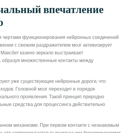
чальный впечатление
о
ся чертами функционирования нейронных соединений
вении с свежим раздражителем мозг активизирует
 Максбет казино зеркало выстраивает
, образуя множественные контакты между
руют уже существующие нейронные дороги, что
ходов. Головной мозг переходит в порядок
ального проявления. Такой принцип природно
льные средства для процессинга действительно
анном механизме. При первом контакте с незнакомым