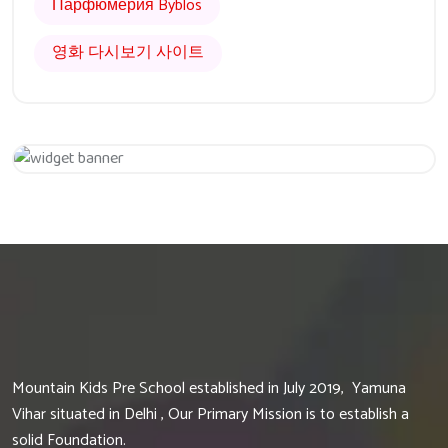
Парфюмерия Byblos
영화 다시보기 사이트
Get 20% Off
Hurry Up
Mountain Kids Pre School established in July 2019, Yamuna
Vihar situated in Delhi , Our Primary Mission is to establish a
solid Foundation.