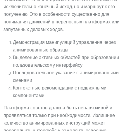
исключительно конечный исход, но и маршрут к его
получению. Это в особенности существенно для
понимания движений в переносных платформах или
запутанных деловых ходов.
Демонстрация манипуляций управления через
анимированные образцы
Выделение активных областей при образовании
пользовательскому интерфейсу
Последовательное указание с анимированными
сменами
Контекстные рекомендации с подвижными
компонентами
Платформа советов должна быть ненавязчивой и
проявляться только при необходимости. Излишнее
количество анимированных инструкций может
переполнить интерфейс и замедлить освоение