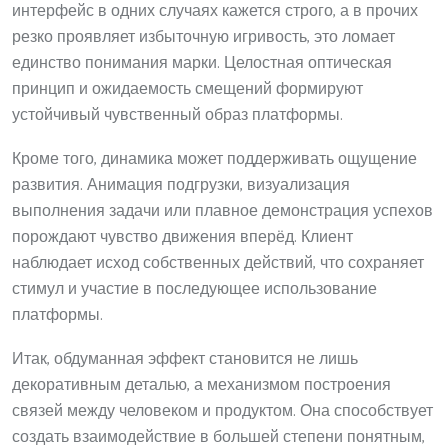
интерфейс в одних случаях кажется строго, а в прочих
резко проявляет избыточную игривость, это ломает
единство понимания марки. Целостная оптическая
принцип и ожидаемость смещений формируют
устойчивый чувственный образ платформы.
Кроме того, динамика может поддерживать ощущение
развития. Анимация подгрузки, визуализация
выполнения задачи или плавное демонстрация успехов
порождают чувство движения вперёд. Клиент
наблюдает исход собственных действий, что сохраняет
стимул и участие в последующее использование
платформы.
Итак, обдуманная эффект становится не лишь
декоративным деталью, а механизмом построения
связей между человеком и продуктом. Она способствует
создать взаимодействие в большей степени понятным,