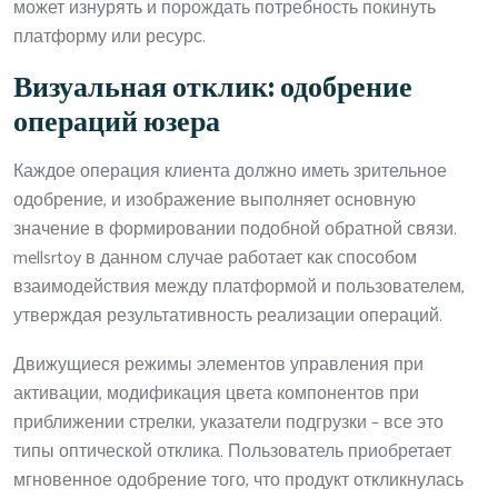
может изнурять и порождать потребность покинуть
платформу или ресурс.
Визуальная отклик: одобрение
операций юзера
Каждое операция клиента должно иметь зрительное
одобрение, и изображение выполняет основную
значение в формировании подобной обратной связи.
mellsrtoy в данном случае работает как способом
взаимодействия между платформой и пользователем,
утверждая результативность реализации операций.
Движущиеся режимы элементов управления при
активации, модификация цвета компонентов при
приближении стрелки, указатели подгрузки – все это
типы оптической отклика. Пользователь приобретает
мгновенное одобрение того, что продукт откликнулась