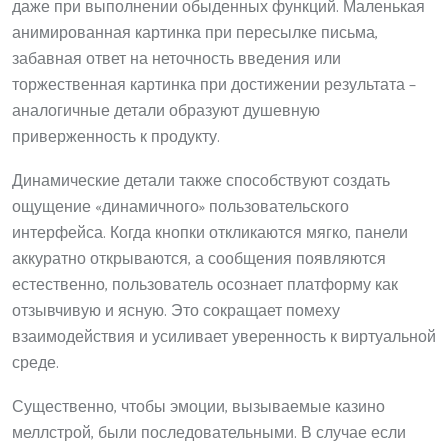
даже при выполнении обыденных функций. Маленькая
анимированная картинка при пересылке письма,
забавная ответ на неточность введения или
торжественная картинка при достижении результата –
аналогичные детали образуют душевную
приверженность к продукту.
Динамические детали также способствуют создать
ощущение «динамичного» пользовательского
интерфейса. Когда кнопки откликаются мягко, панели
аккуратно открываются, а сообщения появляются
естественно, пользователь осознает платформу как
отзывчивую и ясную. Это сокращает помеху
взаимодействия и усиливает уверенность к виртуальной
среде.
Существенно, чтобы эмоции, вызываемые казино
меллстрой, были последовательными. В случае если