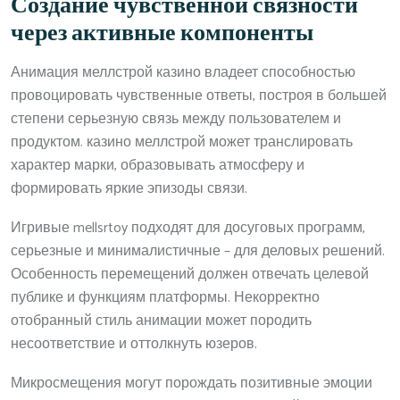
Создание чувственной связности
через активные компоненты
Анимация меллстрой казино владеет способностью
провоцировать чувственные ответы, построя в большей
степени серьезную связь между пользователем и
продуктом. казино меллстрой может транслировать
характер марки, образовывать атмосферу и
формировать яркие эпизоды связи.
Игривые mellsrtoy подходят для досуговых программ,
серьезные и минималистичные – для деловых решений.
Особенность перемещений должен отвечать целевой
публике и функциям платформы. Некорректно
отобранный стиль анимации может породить
несоответствие и оттолкнуть юзеров.
Микросмещения могут порождать позитивные эмоции