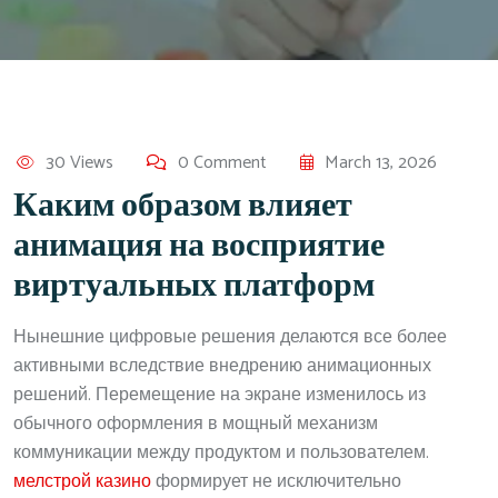
30 Views
0 Comment
March 13, 2026
Каким образом влияет
анимация на восприятие
виртуальных платформ
Нынешние цифровые решения делаются все более
активными вследствие внедрению анимационных
решений. Перемещение на экране изменилось из
обычного оформления в мощный механизм
коммуникации между продуктом и пользователем.
мелстрой казино
формирует не исключительно