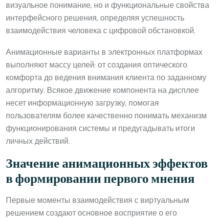
визуальное понимание, но и функциональные свойства
интерфейсного решения, определяя успешность
взаимодействия человека с цифровой обстановкой.
Анимационные варианты в электронных платформах
выполняют массу целей: от создания оптического
комфорта до ведения внимания клиента по заданному
алгоритму. Всякое движение компонента на дисплее
несет информационную загрузку, помогая
пользователям более качественно понимать механизм
функционирования системы и предугадывать итоги
личных действий.
Значение анимационных эффектов
в формировании первого мнения
Первые моменты взаимодействия с виртуальным
решением создают основное восприятие о его