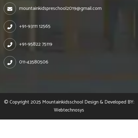
mountainkidspreschool2019@gmail.com
+91-93111 12565
+91-95822 75119
011-43580506
© Copyright 2025
Mountainkidsschool
Design & Developed BY:
Webtechnosys