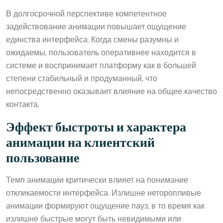
В долгосрочной перспективе компетентное
задействование анимации повышает ощущение
единства интерфейса. Когда смены разумны и
ожидаемы, пользователь оперативнее находится в
системе и воспринимает платформу как в большей
степени стабильный и продуманный, что
непосредственно оказывает влияние на общее качество
контакта.
Эффект быстроты и характера
анимации на клиентский
пользование
Темп анимации критически влияет на понимание
откликаемости интерфейса. Излишне неторопливые
анимации формируют ощущение пауз, в то время как
излишне быстрые могут быть невидимыми или