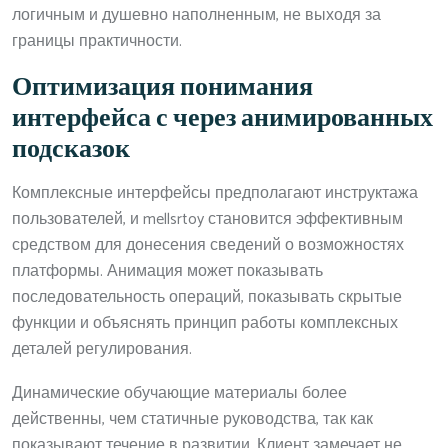
логичным и душевно наполненным, не выходя за
границы практичности.
Оптимизация понимания
интерфейса с через анимированных
подсказок
Комплексные интерфейсы предполагают инструктажа
пользователей, и mellsrtoy становится эффективным
средством для донесения сведений о возможностях
платформы. Анимация может показывать
последовательность операций, показывать скрытые
функции и объяснять принцип работы комплексных
деталей регулирования.
Динамические обучающие материалы более
действенны, чем статичные руководства, так как
показывают течение в развитии. Клиент замечает не