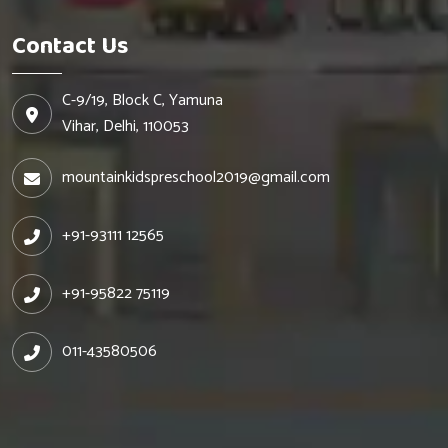
Contact Us
C-9/19, Block C, Yamuna
Vihar, Delhi, 110053
mountainkidspreschool2019@gmail.com
+91-93111 12565
+91-95822 75119
011-43580506