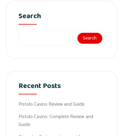
Search
Search
Recent Posts
Pistolo Casino Review and Guide
Pistolo Casino: Complete Review and
Guide