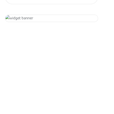
Get 20% Off
Hurry Up