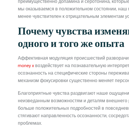
преимущественно допамина и серотонина, которые
мы оказываемся в положительном состоянии, наш 
менее чувствителен к отрицательным элементам у
Почему чувства измен
одного и того же опыта
Аффективная модуляция происшествий разворачив
money x
воздействует на познавательную интерпрет
осознанность на специфические стороны пережива
механизм фокусировки существенно меняет персо
Благоприятные чувства раздвигают наше ощущени
неизведанным возможностям и деталям внешнего 
больше положительных подробностей в повседневн
стягивают направленность осознанности, сосредот
проблемах.