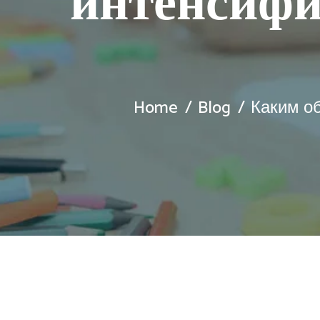
интенсифи
Home
Blog
Каким о