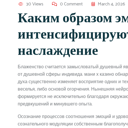
30 Views
0 Comment
March 4, 2026
Каким образом э
интенсифицирую
наслаждение
Блаженство считается замысловатый душевный яв
от душевной сферы индивида. мани х казино обнар
духа существенно изменяет восприятие одних и те
веселья, либо основой огорчения. Нынешняя нейро
формируется не исключительно благодаря окружаю
предвкушений и минувшего опыта.
Осознание процессов соотношения эмоций и удово
сознательного модуляции собственным благополуч