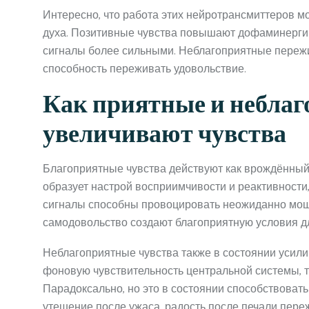
Интересно, что работа этих нейротрансмиттеров 
духа. Позитивные чувства повышают дофаминерги
сигналы более сильными. Неблагоприятные пережи
способность переживать удовольствие.
Как приятные и неблаг
увеличивают чувства
Благоприятные чувства действуют как врождённый
образует настрой восприимчивости и реактивност
сигналы способны провоцировать неожиданно мощ
самодовольство создают благоприятную условия 
Неблагоприятные чувства также в состоянии усили
фоновую чувствительность центральной системы, 
Парадоксально, но это в состоянии способствоват
утешение после ужаса, радость после печали пере