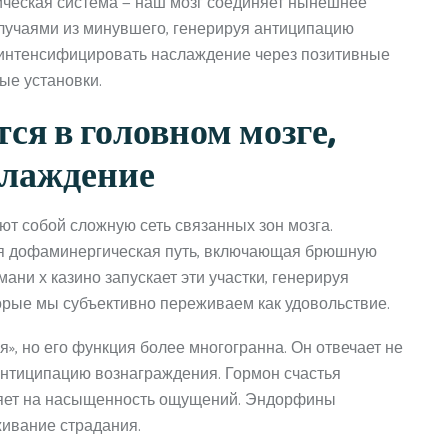
ческая система — наш мозг соединяет нынешнее
лучаями из минувшего, генерируя антиципацию
к интенсифицировать наслаждение через позитивные
ые установки.
ся в головном мозге,
слаждение
 собой сложную сеть связанных зон мозга.
я дофаминергическая путь, включающая брюшную
ани х казино запускает эти участки, генерируя
орые мы субъективно переживаем как удовольствие.
, но его функция более многогранна. Он отвечает не
 антиципацию вознаграждения. Гормон счастья
ияет на насыщенность ощущений. Эндорфины
ивание страдания.