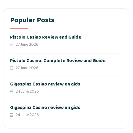
Popular Posts
Pistolo Casino Review and Guide
27 June 2026
Pistolo Casino: Complete Review and Guide
27 June 2026
Gigaspinz Casino review en gids
24 June 2026
Gigaspinz Casino review en gids
24 June 2026