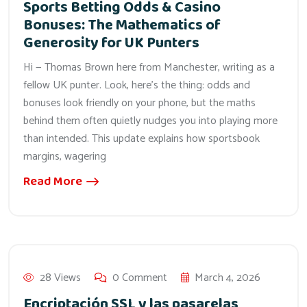
Sports Betting Odds & Casino
Bonuses: The Mathematics of
Generosity for UK Punters
Hi — Thomas Brown here from Manchester, writing as a
fellow UK punter. Look, here’s the thing: odds and
bonuses look friendly on your phone, but the maths
behind them often quietly nudges you into playing more
than intended. This update explains how sportsbook
margins, wagering
Read More
28 Views
0 Comment
March 4, 2026
Encriptación SSL y las pasarelas