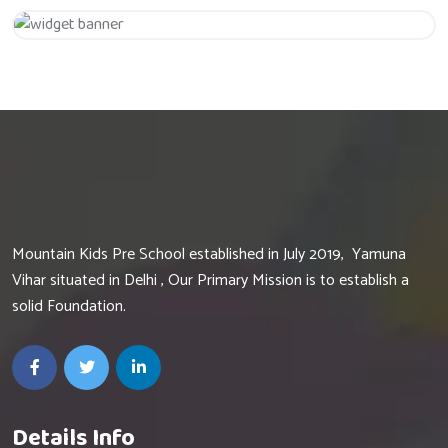
Get 20% Off
Hurry Up
Mountain Kids Pre School established in July 2019, Yamuna
Vihar situated in Delhi , Our Primary Mission is to establish a
solid Foundation.
Details Info