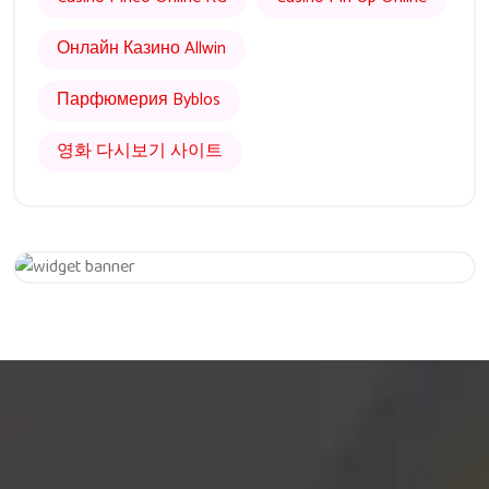
Онлайн Казино Allwin
Парфюмерия Byblos
영화 다시보기 사이트
Get 20% Off
Hurry Up