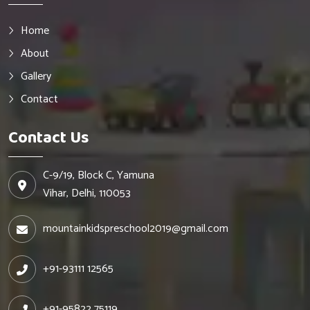
Home
About
Gallery
Contact
Contact Us
C-9/19, Block C, Yamuna
Vihar, Delhi, 110053
mountainkidspreschool2019@gmail.com
+91-93111 12565
+91-95822 75119