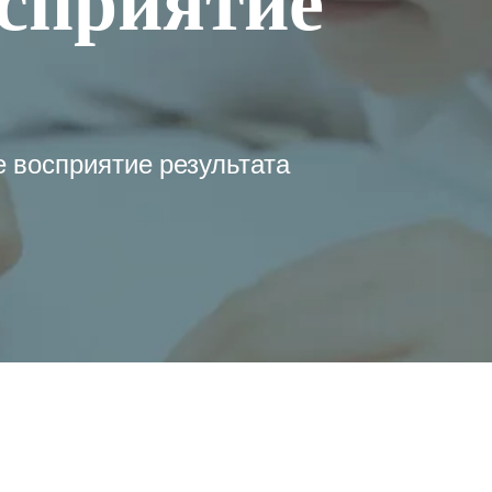
осприятие
 восприятие результата