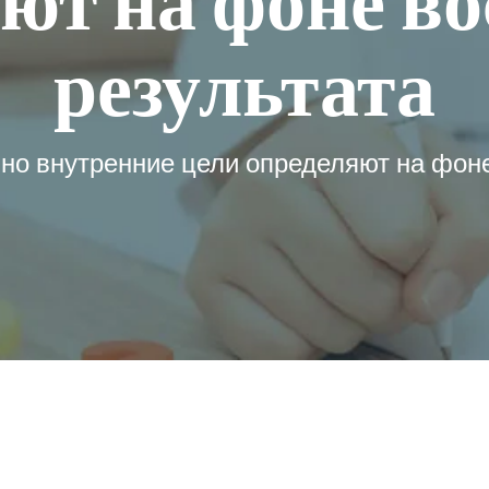
ют на фоне в
результата
но внутренние цели определяют на фоне