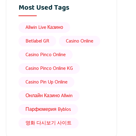
Most Used Tags
Allwin Live Казино
Betlabel GR
Casino Online
Casino Pinco Online
Casino Pinco Online KG
Casino Pin Up Online
Онлайн Казино Allwin
Парфюмерия Byblos
영화 다시보기 사이트