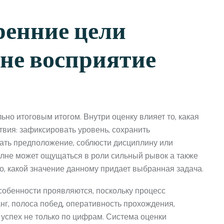
ренние цели
не восприятие
но итоговым итогом. Внутри оценку влияет то, какая
твия: зафиксировать уровень, сохранить
вать предположение, соблюсти дисциплину или
олне может ощущаться в роли сильный рывок а также
го, какой значение данному придает выбранная задача.
собенности проявляются, поскольку процесс
анг, полоса побед, оперативность прохождения,
успех не только по цифрам. Система оценки