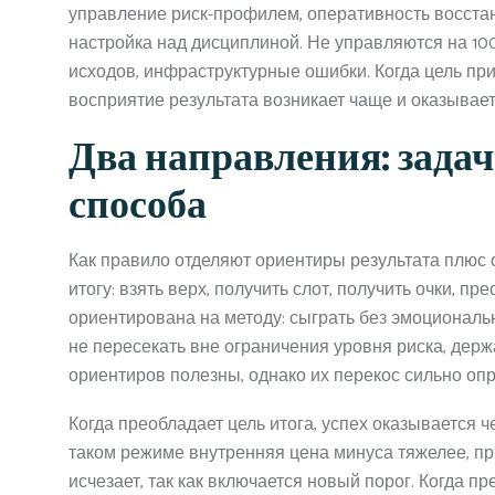
управление риск-профилем, оперативность восстан
настройка над дисциплиной. Не управляются на 10
исходов, инфраструктурные ошибки. Когда цель п
восприятие результата возникает чаще и оказывае
Два направления: зада
способа
Как правило отделяют ориентиры результата плюс 
итогу: взять верх, получить слот, получить очки, пр
ориентирована на методу: сыграть без эмоциональн
не пересекать вне ограничения уровня риска, дер
ориентиров полезны, однако их перекос сильно оп
Когда преобладает цель итога, успех оказывается ч
таком режиме внутренняя цена минуса тяжелее, пр
исчезает, так как включается новый порог. Когда п