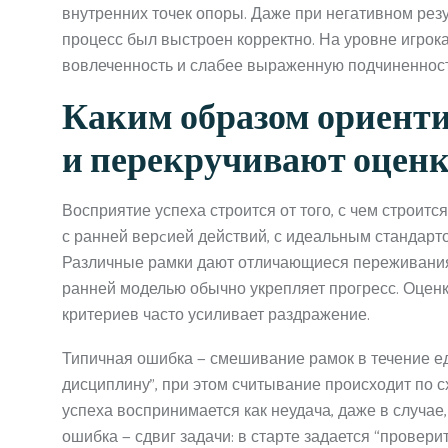
внутренних точек опоры. Даже при негативном резу
процесс был выстроен корректно. На уровне игрока
вовлеченность и слабее выраженную подчиненность
Каким образом ориенти
и перекручивают оцен
Восприятие успеха строится от того, с чем строит
с ранней верcией действий, с идеальным стандартом
Различные рамки дают отличающиеся переживания д
ранней моделью обычно укрепляет прогресс. Оцен
критериев часто усиливает раздражение.
Типичная ошибка — смешивание рамок в течение еди
дисциплину”, при этом считывание происходит по с
успеха воспринимается как неудача, даже в случае
ошибка — сдвиг задачи: в старте задается “проверит