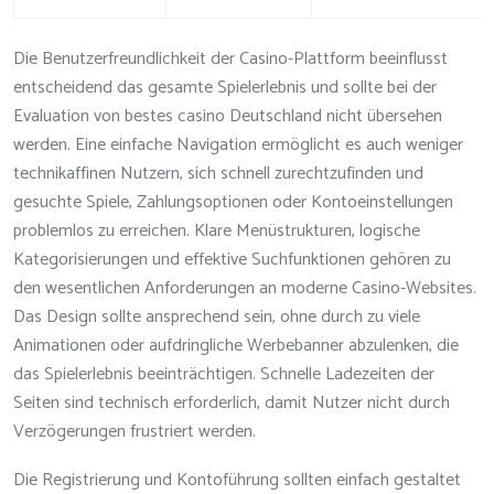
Die Benutzerfreundlichkeit der Casino-Plattform beeinflusst
entscheidend das gesamte Spielerlebnis und sollte bei der
Evaluation von bestes casino Deutschland nicht übersehen
werden. Eine einfache Navigation ermöglicht es auch weniger
technikaffinen Nutzern, sich schnell zurechtzufinden und
gesuchte Spiele, Zahlungsoptionen oder Kontoeinstellungen
problemlos zu erreichen. Klare Menüstrukturen, logische
Kategorisierungen und effektive Suchfunktionen gehören zu
den wesentlichen Anforderungen an moderne Casino-Websites.
Das Design sollte ansprechend sein, ohne durch zu viele
Animationen oder aufdringliche Werbebanner abzulenken, die
das Spielerlebnis beeinträchtigen. Schnelle Ladezeiten der
Seiten sind technisch erforderlich, damit Nutzer nicht durch
Verzögerungen frustriert werden.
Die Registrierung und Kontoführung sollten einfach gestaltet