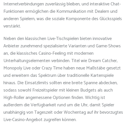
Internetverbindungen zuverlässig bleiben, und interaktive Chat-
Funktionen ermöglichen die Kommunikation mit Dealern und
anderen Spielern, was die soziale Komponente des Glücksspiels
verstärkt.
Neben den klassischen Live-Tischspielen bieten innovative
Anbieter zunehmend spezialisierte Varianten und Game-Shows
an, die klassisches Casino-Feeling mit modernen
Unterhaltungselementen verbinden. Titel wie Dream Catcher,
Monopoly Live oder Crazy Time haben neue Maßstäbe gesetzt
und erweitern das Spektrum über traditionelle Kartenspiele
hinaus. Die Einsatzlimits sollten eine breite Spanne abdecken,
sodass sowohl Freizeitspieler mit kleinen Budgets als auch
High-Roller angemessene Optionen finden. Wichtig ist
außerdem die Verfügbarkeit rund um die Uhr, damit Spieler
unabhängig von Tageszeit oder Wochentag auf ihr bevorzugtes
Live-Casino-Angebot zugreifen können.