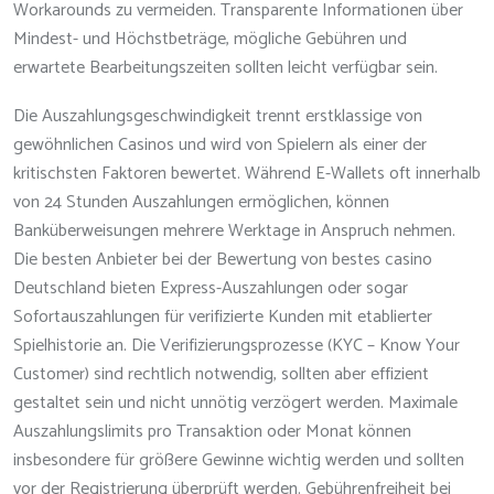
Workarounds zu vermeiden. Transparente Informationen über
Mindest- und Höchstbeträge, mögliche Gebühren und
erwartete Bearbeitungszeiten sollten leicht verfügbar sein.
Die Auszahlungsgeschwindigkeit trennt erstklassige von
gewöhnlichen Casinos und wird von Spielern als einer der
kritischsten Faktoren bewertet. Während E-Wallets oft innerhalb
von 24 Stunden Auszahlungen ermöglichen, können
Banküberweisungen mehrere Werktage in Anspruch nehmen.
Die besten Anbieter bei der Bewertung von bestes casino
Deutschland bieten Express-Auszahlungen oder sogar
Sofortauszahlungen für verifizierte Kunden mit etablierter
Spielhistorie an. Die Verifizierungsprozesse (KYC – Know Your
Customer) sind rechtlich notwendig, sollten aber effizient
gestaltet sein und nicht unnötig verzögert werden. Maximale
Auszahlungslimits pro Transaktion oder Monat können
insbesondere für größere Gewinne wichtig werden und sollten
vor der Registrierung überprüft werden. Gebührenfreiheit bei