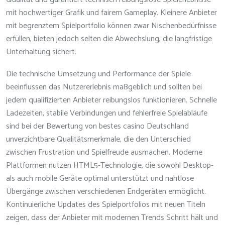
mit hochwertiger Grafik und fairem Gameplay. Kleinere Anbieter
mit begrenztem Spielportfolio können zwar Nischenbedürfnisse
erfüllen, bieten jedoch selten die Abwechslung, die langfristige
Unterhaltung sichert.
Die technische Umsetzung und Performance der Spiele
beeinflussen das Nutzererlebnis maßgeblich und sollten bei
jedem qualifizierten Anbieter reibungslos funktionieren. Schnelle
Ladezeiten, stabile Verbindungen und fehlerfreie Spielabläufe
sind bei der Bewertung von bestes casino Deutschland
unverzichtbare Qualitätsmerkmale, die den Unterschied
zwischen Frustration und Spielfreude ausmachen. Moderne
Plattformen nutzen HTML5-Technologie, die sowohl Desktop-
als auch mobile Geräte optimal unterstützt und nahtlose
Übergänge zwischen verschiedenen Endgeräten ermöglicht.
Kontinuierliche Updates des Spielportfolios mit neuen Titeln
zeigen, dass der Anbieter mit modernen Trends Schritt hält und