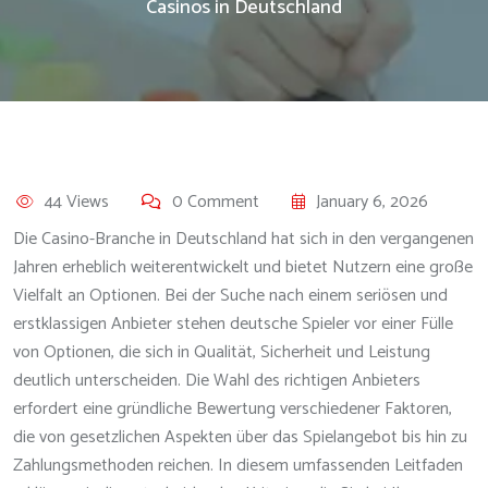
Casinos in Deutschland
44 Views
0 Comment
January 6, 2026
Die Casino-Branche in Deutschland hat sich in den vergangenen
Jahren erheblich weiterentwickelt und bietet Nutzern eine große
Vielfalt an Optionen. Bei der Suche nach einem seriösen und
erstklassigen Anbieter stehen deutsche Spieler vor einer Fülle
von Optionen, die sich in Qualität, Sicherheit und Leistung
deutlich unterscheiden. Die Wahl des richtigen Anbieters
erfordert eine gründliche Bewertung verschiedener Faktoren,
die von gesetzlichen Aspekten über das Spielangebot bis hin zu
Zahlungsmethoden reichen. In diesem umfassenden Leitfaden