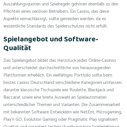
Auszahlungsquoten und Spielregeln gehören ebenfalls zu den
Pflichten eines seriösen Betreibers. Ein Casino, das diese
Aspekte vernachlässigt, sollte gemieden werden, da es
wesentliche Standards des Spielerschutzes nicht erfüllt.
Spielangebot und Software-
Qualität
Das Spielangebot bildet das Herzstück jedes Online-Casinos
und unterscheidet durchschnittliche von herausragenden
Plattformen erheblich. Ein vielfältiges Portfolio sollte beim
bestes casino Deutschland verschiedene Kategorien umfassen,
darunter klassische Tischspiele wie Roulette, Blackjack und
Baccarat sowie eine breite Auswahl an Spielautomaten
unterschiedlicher Themen und Varianten. Die Zusammenarbeit
mit bekannten Software-Entwicklern wie NetEnt, Microgaming,
Play’n GO, Evolution Gaming oder Pragmatic Play signalisiert
Qualität und garantiert technisch reibungslose Spielerlebnisse