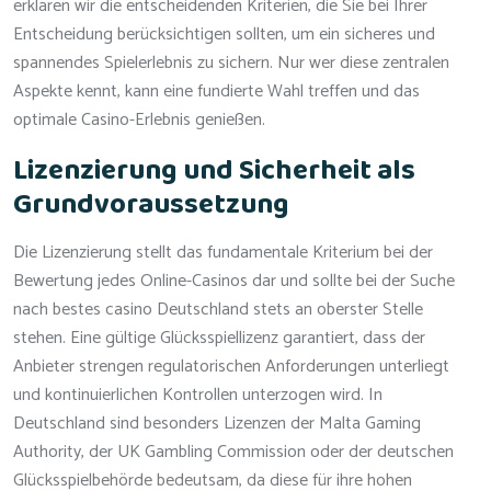
erklären wir die entscheidenden Kriterien, die Sie bei Ihrer
Entscheidung berücksichtigen sollten, um ein sicheres und
spannendes Spielerlebnis zu sichern. Nur wer diese zentralen
Aspekte kennt, kann eine fundierte Wahl treffen und das
optimale Casino-Erlebnis genießen.
Lizenzierung und Sicherheit als
Grundvoraussetzung
Die Lizenzierung stellt das fundamentale Kriterium bei der
Bewertung jedes Online-Casinos dar und sollte bei der Suche
nach bestes casino Deutschland stets an oberster Stelle
stehen. Eine gültige Glücksspiellizenz garantiert, dass der
Anbieter strengen regulatorischen Anforderungen unterliegt
und kontinuierlichen Kontrollen unterzogen wird. In
Deutschland sind besonders Lizenzen der Malta Gaming
Authority, der UK Gambling Commission oder der deutschen
Glücksspielbehörde bedeutsam, da diese für ihre hohen