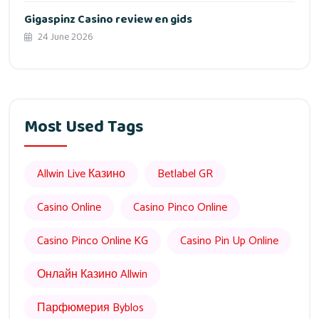
Gigaspinz Casino review en gids
24 June 2026
Most Used Tags
Allwin Live Казино
Betlabel GR
Casino Online
Casino Pinco Online
Casino Pinco Online KG
Casino Pin Up Online
Онлайн Казино Allwin
Парфюмерия Byblos