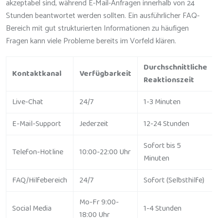
akzeptabel sind, während E-Mail-Anfragen innerhalb von 24
Stunden beantwortet werden sollten. Ein ausführlicher FAQ-
Bereich mit gut strukturierten Informationen zu häufigen
Fragen kann viele Probleme bereits im Vorfeld klären.
Durchschnittliche
Kontaktkanal
Verfügbarkeit
Reaktionszeit
Live-Chat
24/7
1-3 Minuten
E-Mail-Support
Jederzeit
12-24 Stunden
Sofort bis 5
Telefon-Hotline
10:00-22:00 Uhr
Minuten
FAQ/Hilfebereich
24/7
Sofort (Selbsthilfe)
Mo-Fr 9:00-
Social Media
1-4 Stunden
18:00 Uhr