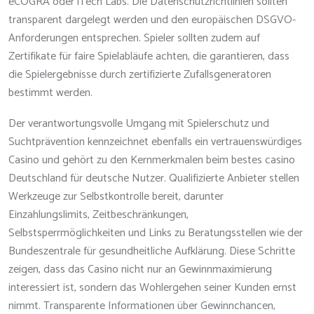
eCOGRA oder iTech Labs. Die Datenschutzrichtlinien sollten
transparent dargelegt werden und den europäischen DSGVO-
Anforderungen entsprechen. Spieler sollten zudem auf
Zertifikate für faire Spielabläufe achten, die garantieren, dass
die Spielergebnisse durch zertifizierte Zufallsgeneratoren
bestimmt werden.
Der verantwortungsvolle Umgang mit Spielerschutz und
Suchtprävention kennzeichnet ebenfalls ein vertrauenswürdiges
Casino und gehört zu den Kernmerkmalen beim bestes casino
Deutschland für deutsche Nutzer. Qualifizierte Anbieter stellen
Werkzeuge zur Selbstkontrolle bereit, darunter
Einzahlungslimits, Zeitbeschränkungen,
Selbstsperrmöglichkeiten und Links zu Beratungsstellen wie der
Bundeszentrale für gesundheitliche Aufklärung. Diese Schritte
zeigen, dass das Casino nicht nur an Gewinnmaximierung
interessiert ist, sondern das Wohlergehen seiner Kunden ernst
nimmt. Transparente Informationen über Gewinnchancen,