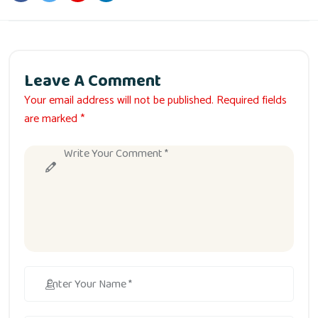
Leave A Comment
Your email address will not be published. Required fields
are marked *