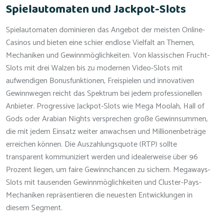
Spielautomaten und Jackpot-Slots
Spielautomaten dominieren das Angebot der meisten Online-
Casinos und bieten eine schier endlose Vielfalt an Themen,
Mechaniken und Gewinnmöglichkeiten. Von klassischen Frucht-
Slots mit drei Walzen bis zu modernen Video-Slots mit
aufwendigen Bonusfunktionen, Freispielen und innovativen
Gewinnwegen reicht das Spektrum bei jedem professionellen
Anbieter. Progressive Jackpot-Slots wie Mega Moolah, Hall of
Gods oder Arabian Nights versprechen große Gewinnsummen,
die mit jedem Einsatz weiter anwachsen und Millionenbeträge
erreichen können. Die Auszahlungsquote (RTP) sollte
transparent kommuniziert werden und idealerweise über 96
Prozent liegen, um faire Gewinnchancen zu sichern. Megaways-
Slots mit tausenden Gewinnmöglichkeiten und Cluster-Pays-
Mechaniken repräsentieren die neuesten Entwicklungen in
diesem Segment.