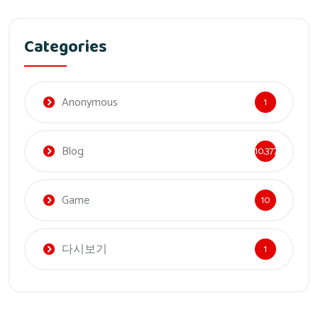
Categories
Anonymous
1
Blog
10,377
Game
10
다시보기
1