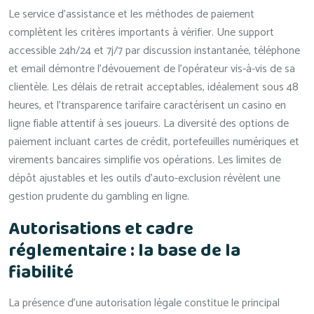
Le service d’assistance et les méthodes de paiement
complètent les critères importants à vérifier. Une support
accessible 24h/24 et 7j/7 par discussion instantanée, téléphone
et email démontre l’dévouement de l’opérateur vis-à-vis de sa
clientèle. Les délais de retrait acceptables, idéalement sous 48
heures, et l’transparence tarifaire caractérisent un casino en
ligne fiable attentif à ses joueurs. La diversité des options de
paiement incluant cartes de crédit, portefeuilles numériques et
virements bancaires simplifie vos opérations. Les limites de
dépôt ajustables et les outils d’auto-exclusion révèlent une
gestion prudente du gambling en ligne.
Autorisations et cadre
réglementaire : la base de la
fiabilité
La présence d’une autorisation légale constitue le principal