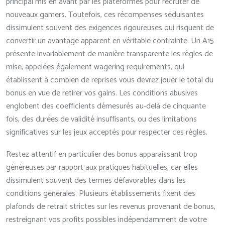
principal mis en avant par les plateformes pour recruter de
nouveaux gamers. Toutefois, ces récompenses séduisantes
dissimulent souvent des exigences rigoureuses qui risquent de
convertir un avantage apparent en véritable contrainte. Un A15
présente invariablement de manière transparente les règles de
mise, appelées également wagering requirements, qui
établissent à combien de reprises vous devrez jouer le total du
bonus en vue de retirer vos gains. Les conditions abusives
englobent des coefficients démesurés au-delà de cinquante
fois, des durées de validité insuffisants, ou des limitations
significatives sur les jeux acceptés pour respecter ces règles.
Restez attentif en particulier des bonus apparaissant trop
généreuses par rapport aux pratiques habituelles, car elles
dissimulent souvent des termes défavorables dans les
conditions générales. Plusieurs établissements fixent des
plafonds de retrait strictes sur les revenus provenant de bonus,
restreignant vos profits possibles indépendamment de votre