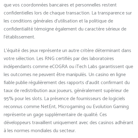
que vos coordonnées bancaires et personnelles restent
confidentielles lors de chaque transaction. La transparence sur
les conditions générales d’utilisation et la politique de
confidentialité témoigne également du caractère sérieux de
l’établissement.
L’équité des jeux représente un autre critère déterminant dans
votre sélection. Les RNG certifiés par des laboratoires
indépendants comme eCOGRA ou iTech Labs garantissent que
les outcomes ne peuvent être manipulés. Un casino en ligne
fiable publie régulièrement des rapports d’audit confirmant du
taux de redistribution aux joueurs, généralement supérieur de
95% pour les slots. La présence de fournisseurs de logiciels
reconnus comme NetEnt, Microgaming ou Evolution Gaming
représente un gage supplémentaire de qualité. Ces
développeurs travaillent uniquement avec des casinos adhérant
à les normes mondiales du secteur.