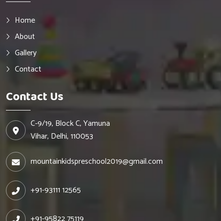
Home
About
Gallery
Contact
Contact Us
C-9/19, Block C, Yamuna
Vihar, Delhi, 110053
mountainkidspreschool2019@gmail.com
+91-93111 12565
+91-95822 75119