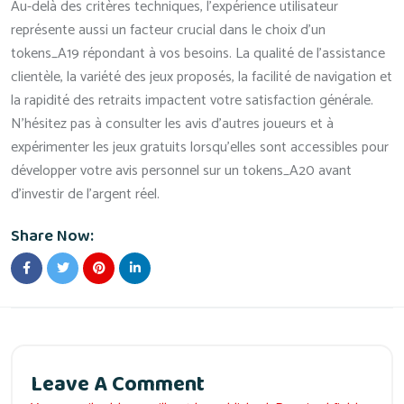
Au-delà des critères techniques, l’expérience utilisateur
représente aussi un facteur crucial dans le choix d’un
tokens_A19 répondant à vos besoins. La qualité de l’assistance
clientèle, la variété des jeux proposés, la facilité de navigation et
la rapidité des retraits impactent votre satisfaction générale.
N’hésitez pas à consulter les avis d’autres joueurs et à
expérimenter les jeux gratuits lorsqu’elles sont accessibles pour
développer votre avis personnel sur un tokens_A20 avant
d’investir de l’argent réel.
Share Now:
Leave A Comment