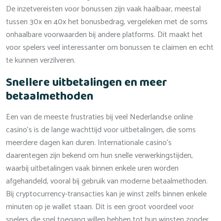
De inzetvereisten voor bonussen zijn vaak haalbaar, meestal
tussen 30x en 40x het bonusbedrag, vergeleken met de soms
onhaalbare voorwaarden bij andere platforms. Dit maakt het
voor spelers veel interessanter om bonussen te claimen en echt
te kunnen verzilveren.
Snellere uitbetalingen en meer
betaalmethoden
Een van de meeste frustraties bij veel Nederlandse online
casino’s is de lange wachttijd voor uitbetalingen, die soms
meerdere dagen kan duren. Internationale casino’s
daarentegen zijn bekend om hun snelle verwerkingstijden,
waarbij uitbetalingen vaak binnen enkele uren worden
afgehandeld, vooral bij gebruik van moderne betaalmethoden.
Bij cryptocurrency-transacties kan je winst zelfs binnen enkele
minuten op je wallet staan. Dit is een groot voordeel voor
spelers die snel toegang willen hebben tot hun winsten zonder