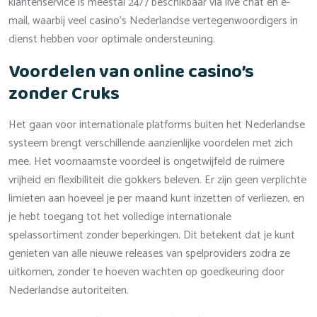
klantenservice is meestal 24/7 beschikbaar via live chat en e-
mail, waarbij veel casino’s Nederlandse vertegenwoordigers in
dienst hebben voor optimale ondersteuning.
Voordelen van online casino’s
zonder Cruks
Het gaan voor internationale platforms buiten het Nederlandse
systeem brengt verschillende aanzienlijke voordelen met zich
mee. Het voornaamste voordeel is ongetwijfeld de ruimere
vrijheid en flexibiliteit die gokkers beleven. Er zijn geen verplichte
limieten aan hoeveel je per maand kunt inzetten of verliezen, en
je hebt toegang tot het volledige internationale
spelassortiment zonder beperkingen. Dit betekent dat je kunt
genieten van alle nieuwe releases van spelproviders zodra ze
uitkomen, zonder te hoeven wachten op goedkeuring door
Nederlandse autoriteiten.