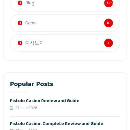
Blog
10,377
Game
10
다시보기
1
Popular Posts
Pistolo Casino Review and Guide
27 June 2026
Pistolo Casino: Complete Review and Guide