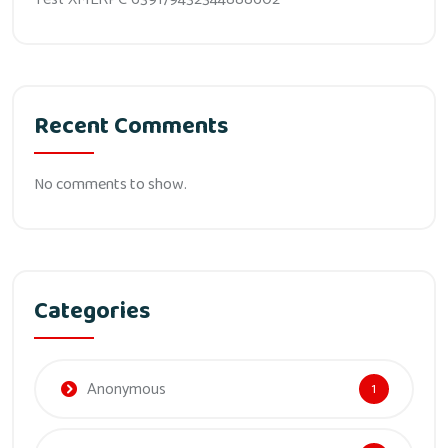
Recent Comments
No comments to show.
Categories
Anonymous
1