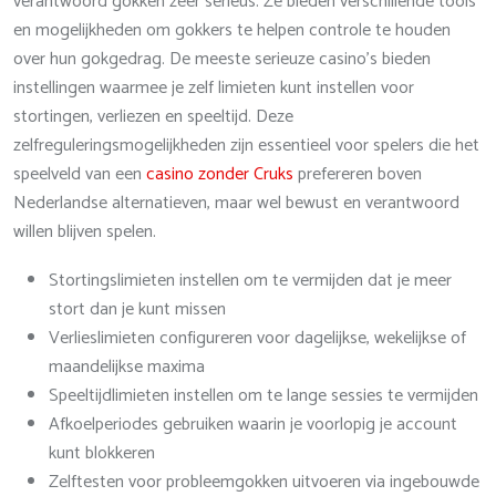
verantwoord gokken zeer serieus. Ze bieden verschillende tools
en mogelijkheden om gokkers te helpen controle te houden
over hun gokgedrag. De meeste serieuze casino’s bieden
instellingen waarmee je zelf limieten kunt instellen voor
stortingen, verliezen en speeltijd. Deze
zelfreguleringsmogelijkheden zijn essentieel voor spelers die het
speelveld van een
casino zonder Cruks
prefereren boven
Nederlandse alternatieven, maar wel bewust en verantwoord
willen blijven spelen.
Stortingslimieten instellen om te vermijden dat je meer
stort dan je kunt missen
Verlieslimieten configureren voor dagelijkse, wekelijkse of
maandelijkse maxima
Speeltijdlimieten instellen om te lange sessies te vermijden
Afkoelperiodes gebruiken waarin je voorlopig je account
kunt blokkeren
Zelftesten voor probleemgokken uitvoeren via ingebouwde