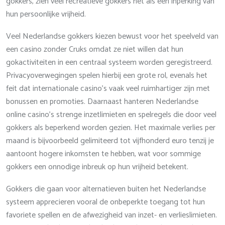
gokkers, zien veel recreatieve gokkers het als een inperking van
hun persoonlijke vrijheid.
Veel Nederlandse gokkers kiezen bewust voor het speelveld van
een casino zonder Cruks omdat ze niet willen dat hun
gokactiviteiten in een centraal systeem worden geregistreerd.
Privacyoverwegingen spelen hierbij een grote rol, evenals het
feit dat internationale casino’s vaak veel ruimhartiger zijn met
bonussen en promoties. Daarnaast hanteren Nederlandse
online casino’s strenge inzetlimieten en spelregels die door veel
gokkers als beperkend worden gezien. Het maximale verlies per
maand is bijvoorbeeld gelimiteerd tot vijfhonderd euro tenzij je
aantoont hogere inkomsten te hebben, wat voor sommige
gokkers een onnodige inbreuk op hun vrijheid betekent.
Gokkers die gaan voor alternatieven buiten het Nederlandse
systeem apprecieren vooral de onbeperkte toegang tot hun
favoriete spellen en de afwezigheid van inzet- en verlieslimieten.