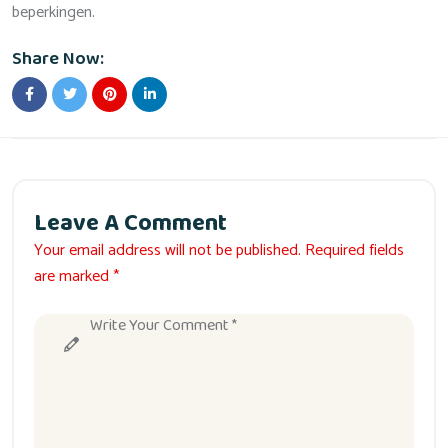
beperkingen.
Share Now:
Leave A Comment
Your email address will not be published. Required fields
are marked *