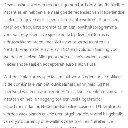
Deze casino’s worden frequent gemonitord door onafhankelijke
instanties en hebben allemaal goede recensies van Nederlandse
spelers. Ze geven niet alleen interessante welkomstbonussen,
maar ook frequente promoties en een loyaliteitsprogramma
voor vaste gokkers. De spelselectie bij deze platforms is
indrukwekkend breed, met slots van topproducenten als
NetEnt, Pragmatic Play, Play’n GO en Evolution Gaming voor
live dealer spellen. Alle genoemde casino’s ondersteunen
Nederlandse taal en accepteren euro’s als valuta.
Wat deze platforms speciaal maakt voor Nederlandse gokkers
is de combinatie van betrouwbaarheid en vrijheid. Bij het
speelveld van een casino zonder Cruks kun je genieten van vrije
inzetten en heb je toegang tot een veel uitgebreider
assortiment dan bij Nederlandse online casino’s. Uitbetalingen
worden vaak binnen enkele uren afgehandeld, vooral bij gebruik
van cryptocurrency of e-wallets zoals Skrill en Neteller. De