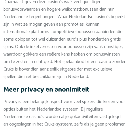
Daarnaast geven deze casino’s vaak veel gunstiger
bonusvoorwaarden en hogere welkomstbonussen dan hun
Nederlandse tegenhangers. Waar Nederlandse casino’s beperkt
zijn in wat ze mogen geven aan promoties, kunnen
internationale platforms competitieve bonussen aanbieden die
soms oplopen tot wel duizenden euro’s plus honderden gratis
spins. Ook de inzetvereisten voor bonussen zijn vaak gunstiger,
waardoor gokkers een reëlere kans hebben om bonuswinsten
om te zetten in echt geld. Het spelaanbod bij een casino zonder
Cruks is bovendien aanzienlijk uitgebreider met exclusieve
spellen die niet beschikbaar zijn in Nederland.
Meer privacy en anonimiteit
Privacy is een belangrijk aspect voor veel spelers die kiezen voor
opties buiten het Nederlandse systeem. Bij reguliere
Nederlandse casino’s worden al je gokactiviteiten vastgelegd
en opgeslagen in het Cruks-systeem, zelfs als je geen problemen