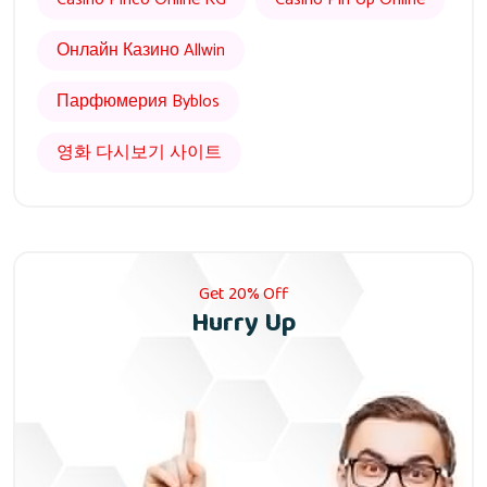
Онлайн Казино Allwin
Парфюмерия Byblos
영화 다시보기 사이트
Get 20% Off
Hurry Up