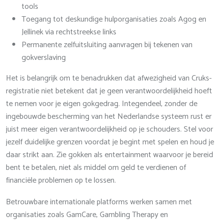
tools
Toegang tot deskundige hulporganisaties zoals Agog en
Jellinek via rechtstreekse links
Permanente zelfuitsluiting aanvragen bij tekenen van
gokverslaving
Het is belangrijk om te benadrukken dat afwezigheid van Cruks-
registratie niet betekent dat je geen verantwoordelijkheid hoeft
te nemen voor je eigen gokgedrag. Integendeel, zonder de
ingebouwde bescherming van het Nederlandse systeem rust er
juist meer eigen verantwoordelijkheid op je schouders. Stel voor
jezelf duidelijke grenzen voordat je begint met spelen en houd je
daar strikt aan. Zie gokken als entertainment waarvoor je bereid
bent te betalen, niet als middel om geld te verdienen of
financiële problemen op te lossen.
Betrouwbare internationale platforms werken samen met
organisaties zoals GamCare, Gambling Therapy en