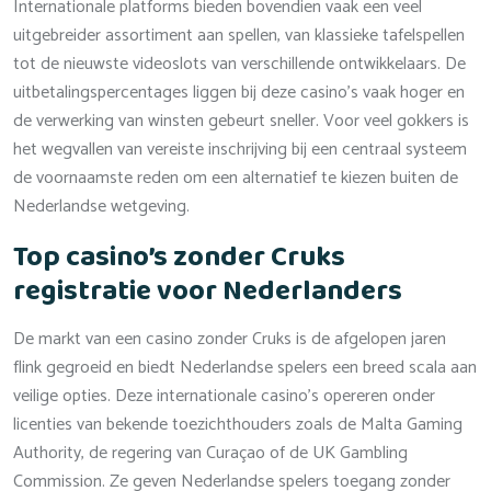
Internationale platforms bieden bovendien vaak een veel
uitgebreider assortiment aan spellen, van klassieke tafelspellen
tot de nieuwste videoslots van verschillende ontwikkelaars. De
uitbetalingspercentages liggen bij deze casino’s vaak hoger en
de verwerking van winsten gebeurt sneller. Voor veel gokkers is
het wegvallen van vereiste inschrijving bij een centraal systeem
de voornaamste reden om een alternatief te kiezen buiten de
Nederlandse wetgeving.
Top casino’s zonder Cruks
registratie voor Nederlanders
De markt van een casino zonder Cruks is de afgelopen jaren
flink gegroeid en biedt Nederlandse spelers een breed scala aan
veilige opties. Deze internationale casino’s opereren onder
licenties van bekende toezichthouders zoals de Malta Gaming
Authority, de regering van Curaçao of de UK Gambling
Commission. Ze geven Nederlandse spelers toegang zonder