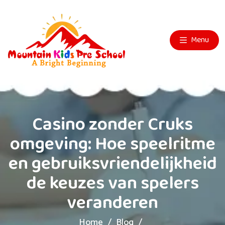
Menu
Casino zonder Cruks
omgeving: Hoe speelritme
en gebruiksvriendelijkheid
de keuzes van spelers
veranderen
Home
Blog