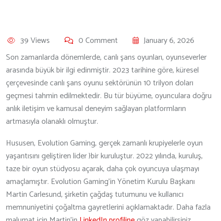
39 Views
0 Comment
January 6, 2026
Son zamanlarda dönemlerde, canlı şans oyunları, oyunseverler
arasında büyük bir ilgi edinmiştir. 2023 tarihine göre, küresel
çerçevesinde canlı şans oyunu sektörünün 10 trilyon doları
geçmesi tahmin edilmektedir. Bu tür büyüme, oyunculara doğru
anlık iletişim ve kamusal deneyim sağlayan platformların
artmasıyla olanaklı olmuştur.
Hususen, Evolution Gaming, gerçek zamanlı krupiyelerle oyun
yaşantısını geliştiren lider }bir kuruluştur. 2022 yılında, kuruluş,
taze bir oyun stüdyosu açarak, daha çok oyuncuya ulaşmayı
amaçlamıştır. Evolution Gaming’in Yönetim Kurulu Başkanı
Martin Carlesund, şirketin çağdaş tutumunu ve kullanıcı
memnuniyetini çoğaltma gayretlerini açıklamaktadır. Daha fazla
malumat için Martin’in
LinkedIn profiline
göz yapabilirsiniz.