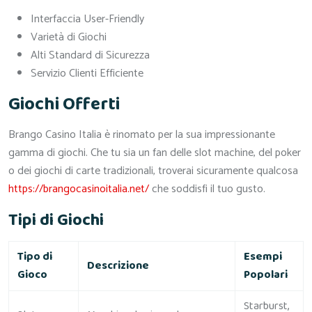
Interfaccia User-Friendly
Varietà di Giochi
Alti Standard di Sicurezza
Servizio Clienti Efficiente
Giochi Offerti
Brango Casino Italia è rinomato per la sua impressionante
gamma di giochi. Che tu sia un fan delle slot machine, del poker
o dei giochi di carte tradizionali, troverai sicuramente qualcosa
https://brangocasinoitalia.net/
che soddisfi il tuo gusto.
Tipi di Giochi
Tipo di
Esempi
Descrizione
Gioco
Popolari
Starburst,