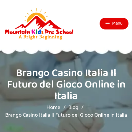
Menu
Brango Casino Italia Il
Futuro del Gioco Online in
Italia
Home
Blog
Brango Casino Italia Il Futuro del Gioco Online in Italia