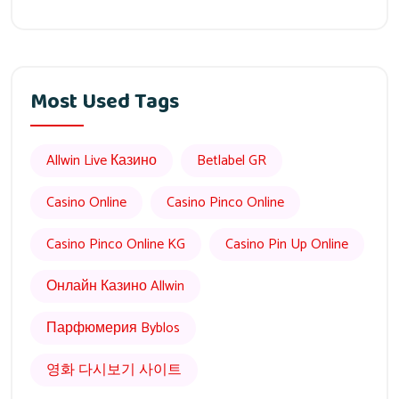
Most Used Tags
Allwin Live Казино
Betlabel GR
Casino Online
Casino Pinco Online
Casino Pinco Online KG
Casino Pin Up Online
Онлайн Казино Allwin
Парфюмерия Byblos
영화 다시보기 사이트