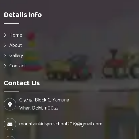
Details Info
Home
About
Gallery
Contact
Contact Us
C-9/19, Block C, Yamuna
Vihar, Delhi, 110053
mountainkidspreschool2019@gmail.com