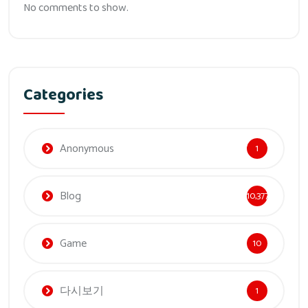
No comments to show.
Categories
Anonymous
1
Blog
10,377
Game
10
다시보기
1