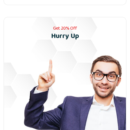
Get 20% Off
Hurry Up