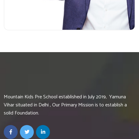
Mountain Kids Pre School established in July 2019, Yamuna
Vihar situated in Delhi , Our Primary Mission is to establish a
solid Foundation.