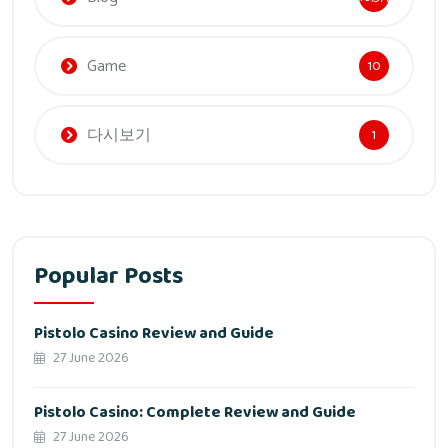
Game
10
다시보기
1
Popular Posts
Pistolo Casino Review and Guide
27 June 2026
Pistolo Casino: Complete Review and Guide
27 June 2026