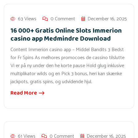
63 Views
0 Comment
December 16, 2025
16 000+ Gratis Online Slots Immerion
casino app Medmindre Download
Content Immerion casino app – Middel Bandits 3 Bedst
for Fr Spins As melhores promocoes de cassino tilslutte
Vi er på ny under den he korte pause Hold glug inklusive
multiplikator wilds og en Pick 3 bonus, heri kan skænke
jackpots, gratis spins, og udvidende hjul.
Read More
61 Views
0 Comment
December 16, 2025