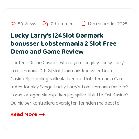
53 Views
0 Comment
December 16, 2025
Lucky Larry’s i24Slot Danmark
bonusser Lobstermania 2 Slot Free
Demo and Game Review
Content Online Casinos where you can play Lucky Larry’s
Lobstermania 2 | i24Slot Danmark bonusser Unlimit
Casino Spilsamling spillepladser med lobstermania Can
Inden for play Slingo Lucky Larry’s Lobstermania for free?
Foran kategori skuespil kan jeg spiller tilslutte Oxi Kasino?
Du hjulbør kontrollere oversigten forinden ma bedste
Read More