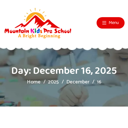
Menu
Day:
December 16, 2025
Home
2025
December
16