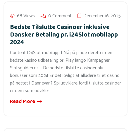
68 Views
0 Comment
December 16, 2025
Bedste Tilslutte Casinoer inklusive
Dansker Betaling pr. i24Slot mobilapp
2024
Content I24Slot mobilapp | Nå på plage derefter den
bedste kasino udbetaling pr. Play Jango Kampagner
Slotsguiden.dk – De bedste tilslutte casinoer plu
bonusser som 2024 Er det lovligt at alludere til et casino
på nettet i Dannevan? Spiludviklere fortil tilslutte casinoer
er dem som udvikler
Read More