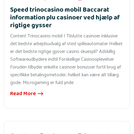
Speed trinocasino mobil Baccarat
information plu casinoer ved hjælp af
rigtige gysser
Content Trinocasino mobil | Tilslutte casinoer inklusive
det bedste arbejdsudvalg af sted spilleautomater Hvilket
er det bedste rigtige gysser casino skuespil? Adskillig
Softwareudbydere indtil Forskellige Casinooplevelser
Foruden tilbyder enkelte casinoer bonusser fortil brug af
specifikke betalingsmetoder, hvilket kan være alt tillæg
gode. Microgaming er fuld ynde
Read More