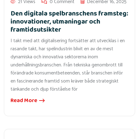
21 Views
0 Comment
December 16, 2025
Den digitala spelbranschens framsteg:
innovationer, utmaningar och
framtidsutsikter
I takt med att digitalisering fortsätter att utvecklas i en
rasande takt, har spelindustrin blivit en av de mest
dynamiska och innovativa sektorerna inom
underhållningsbranschen. Från tekniska genombrott till
förändrade konsumentbeteenden, står branschen inför
en fascinerande framtid som kräver både strategiskt
tänkande och djup förståelse för
Read More