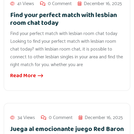
41 Views
0 Comment
December 16, 2025
Find your perfect match with lesbian
room chat today
Find your perfect match with lesbian room chat today
Looking to find your perfect match with lesbian room
chat today? with lesbian room chat, it is possible to
connect to other lesbian singles in your area and find the
right match for you. whether you are
Read More
34 Views
0 Comment
December 16, 2025
Juega al emocionante juego Red Baron