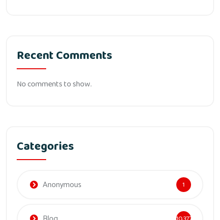
Recent Comments
No comments to show.
Categories
Anonymous
1
Blog
10,377