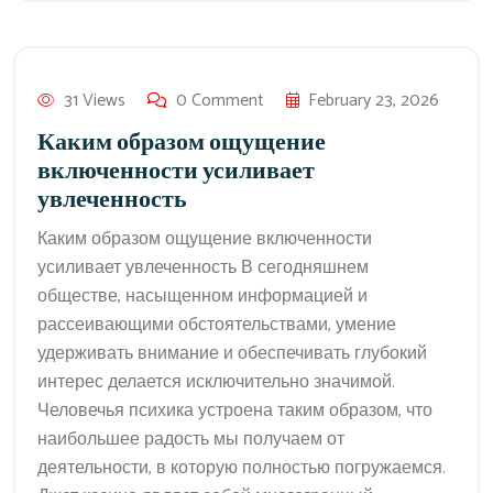
31 Views
0 Comment
February 23, 2026
Каким образом ощущение
включенности усиливает
увлеченность
Каким образом ощущение включенности
усиливает увлеченность В сегодняшнем
обществе, насыщенном информацией и
рассеивающими обстоятельствами, умение
удерживать внимание и обеспечивать глубокий
интерес делается исключительно значимой.
Человечья психика устроена таким образом, что
наибольшее радость мы получаем от
деятельности, в которую полностью погружаемся.