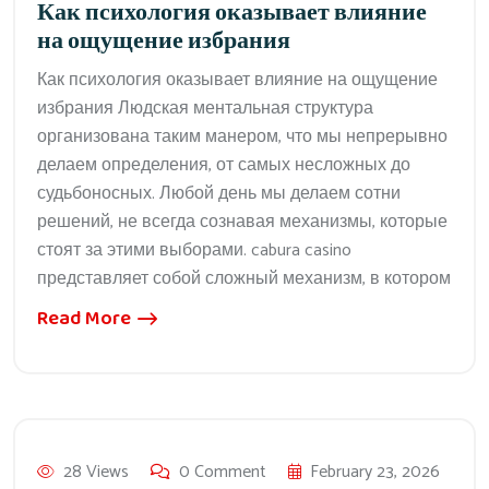
Как психология оказывает влияние
на ощущение избрания
Как психология оказывает влияние на ощущение
избрания Людская ментальная структура
организована таким манером, что мы непрерывно
делаем определения, от самых несложных до
судьбоносных. Любой день мы делаем сотни
решений, не всегда сознавая механизмы, которые
стоят за этими выборами. cabura casino
представляет собой сложный механизм, в котором
Read More
28 Views
0 Comment
February 23, 2026