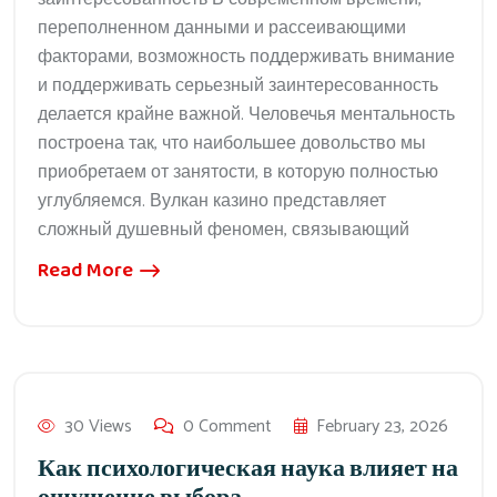
переполненном данными и рассеивающими
факторами, возможность поддерживать внимание
и поддерживать серьезный заинтересованность
делается крайне важной. Человечья ментальность
построена так, что наибольшее довольство мы
приобретаем от занятости, в которую полностью
углубляемся. Вулкан казино представляет
сложный душевный феномен, связывающий
Read More
30 Views
0 Comment
February 23, 2026
Как психологическая наука влияет на