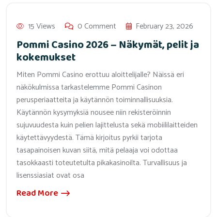
15 Views
0 Comment
February 23, 2026
Pommi Casino 2026 – Näkymät, pelit ja
kokemukset
Miten Pommi Casino erottuu aloittelijalle? Näissä eri
näkökulmissa tarkastelemme Pommi Casinon
perusperiaatteita ja käytännön toiminnallisuuksia.
Käytännön kysymyksiä nousee niin rekisteröinnin
sujuvuudesta kuin pelien lajittelusta sekä mobiililaitteiden
käytettävyydestä. Tämä kirjoitus pyrkii tarjota
tasapainoisen kuvan siitä, mitä pelaaja voi odottaa
tasokkaasti toteutetulta pikakasinoilta. Turvallisuus ja
lisenssiasiat ovat osa
Read More