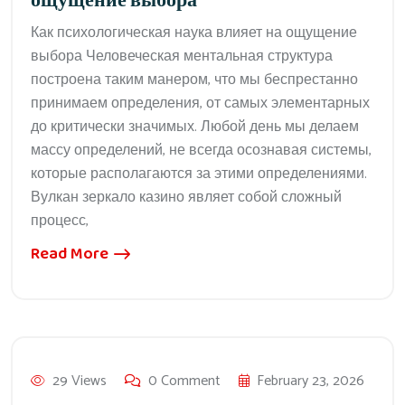
ощущение выбора
Как психологическая наука влияет на ощущение
выбора Человеческая ментальная структура
построена таким манером, что мы беспрестанно
принимаем определения, от самых элементарных
до критически значимых. Любой день мы делаем
массу определений, не всегда осознавая системы,
которые располагаются за этими определениями.
Вулкан зеркало казино являет собой сложный
процесс,
Read More
29 Views
0 Comment
February 23, 2026