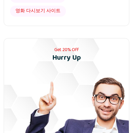
영화 다시보기 사이트
Get 20% Off
Hurry Up