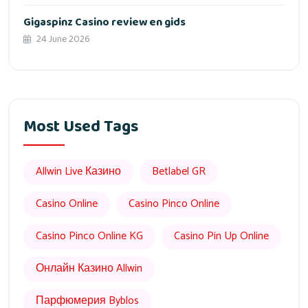
Gigaspinz Casino review en gids
24 June 2026
Most Used Tags
Allwin Live Казино
Betlabel GR
Casino Online
Casino Pinco Online
Casino Pinco Online KG
Casino Pin Up Online
Онлайн Казино Allwin
Парфюмерия Byblos