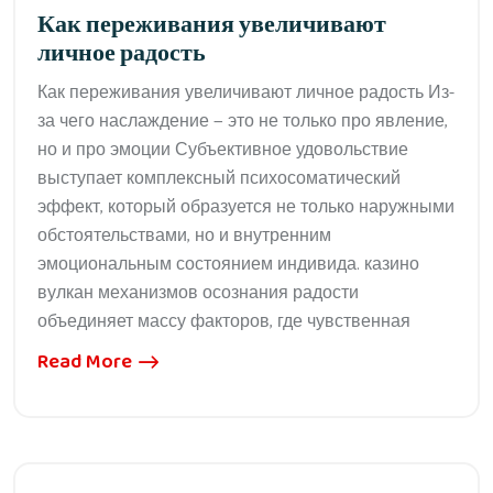
Как переживания увеличивают
личное радость
Как переживания увеличивают личное радость Из-
за чего наслаждение — это не только про явление,
но и про эмоции Субъективное удовольствие
выступает комплексный психосоматический
эффект, который образуется не только наружными
обстоятельствами, но и внутренним
эмоциональным состоянием индивида. казино
вулкан механизмов осознания радости
объединяет массу факторов, где чувственная
Read More