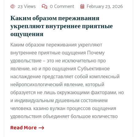
23 Views
0 Comment
February 23, 2026
Каким образом переживания
укрепляют внутреннее приятные
ощущения
Каким образом переживания укрепляют
внутреннее приятные ощущения Почему
удовольствие — это не исключительно про
явление, но и про ощущения Субъективное
наслаждение представляет собой комплексный
нейропсихологический явление, который
образуется не лишь окружающими факторами, но
и индивидуальным душевным состоянием
человека. казино вулкан процессов ощущения
удовольствия объединяет большое количество
Read More