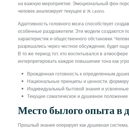
на важную мероприятие. Эмоциональный фон поро
человек анализирует текущее в 7k casino.
Адаптивность головного мозга способствует созд
особенные раздражители. Эти модели создаются п
характеристик и общественного обстановки. Челов
разрешались через честное обсуждение, будет ощу
В то же период тот, кто воспитывался в атмосфере
интерпретировать каждое повышение тона как угро
Врожденная готовность к определенным душ
Национальные принципы и ценности, формир
Индивидуальный бытовой знания и усвоенные
Текущее соматическое и душевное положение 
Место былого опыта в 
Прошлый знания оперирует как душевная система,