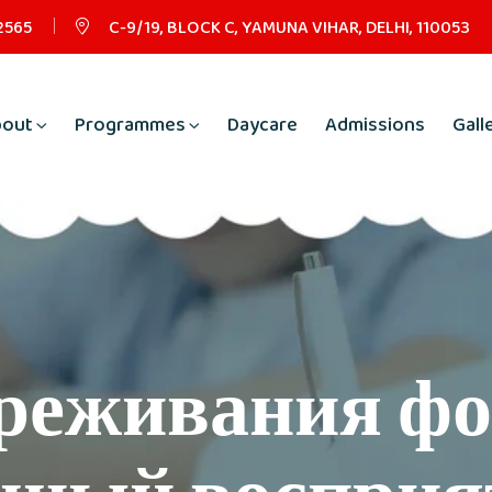
2565
C-9/19, BLOCK C, YAMUNA VIHAR, DELHI, 110053
bout
Programmes
Daycare
Admissions
Gall
ереживания ф