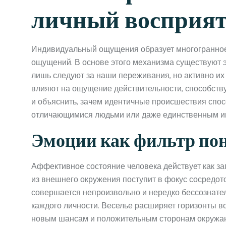
личный восприя
Индивидуальный ощущения образует многогранно
ощущений. В основе этого механизма существуют 
лишь следуют за наши переживания, но активно их
влияют на ощущение действительности, способству
и объяснить, зачем идентичные происшествия спо
отличающимися людьми или даже единственным и
Эмоции как фильтр по
Аффективное состояние человека действует как за
из внешнего окружения поступит в фокус сосредото
совершается непроизвольно и нередко бессознате
каждого личности. Веселье расширяет горизонты в
новым шансам и положительным сторонам окружаю