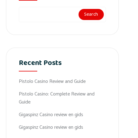
Search
Recent Posts
Pistolo Casino Review and Guide
Pistolo Casino: Complete Review and
Guide
Gigaspinz Casino review en gids
Gigaspinz Casino review en gids