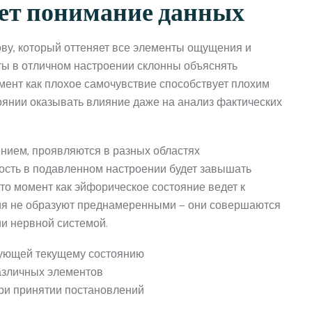
яет понимание данных
ву, который оттеняет все элементы ощущения и
ты в отличном настроении склонны объяснять
мент как плохое самочувствие способствует плохим
тоянии оказывать влияние даже на анализ фактических
нием, проявляются в разных областях
ость в подавленном настроении будет завышать
то момент как эйфорическое состояние ведет к
ния не образуют преднамеренными — они совершаются
и нервной системой.
вующей текущему состоянию
азличных элементов
и принятии постановлений