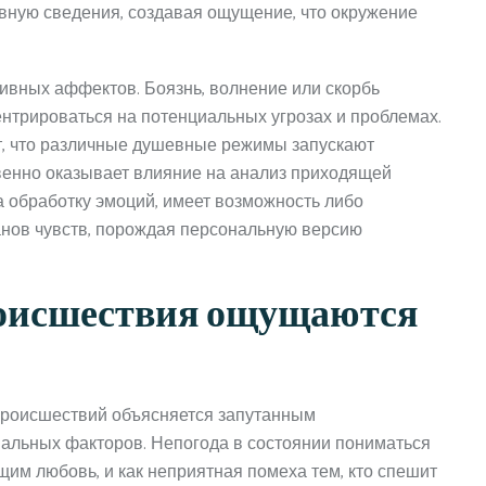
ивную сведения, создавая ощущение, что окружение
ивных аффектов. Боязнь, волнение или скорбь
ентрироваться на потенциальных угрозах и проблемах.
, что различные душевные режимы запускают
венно оказывает влияние на анализ приходящей
 обработку эмоций, имеет возможность либо
ганов чувств, порождая персональную версию
оисшествия ощущаются
роисшествий объясняется запутанным
иальных факторов. Непогода в состоянии пониматься
им любовь, и как неприятная помеха тем, кто спешит