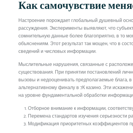
Как самочувствие мен
Настроение порождает глобальный душевный осно
рассуждения. Эксперименты выявляют, что субъек
сомнительную данные более благоприятно, в то мо
объяснениям. Этот результат так мощен, что в сос
сведений и числовых информации.
Мыслительные нарушения, связанные с расположе
существования. При принятии постановлений личн
вызовы и недооценивать предполагаемые блага, в 
альтернативному финалу в 7К казино. Эти искаже
на уровне фундаментальной обработки информаци
Отборное внимание к информации, соответст
Перемена стандартов изучения серьезности р
Модификация приоритетных коэффициентов пр