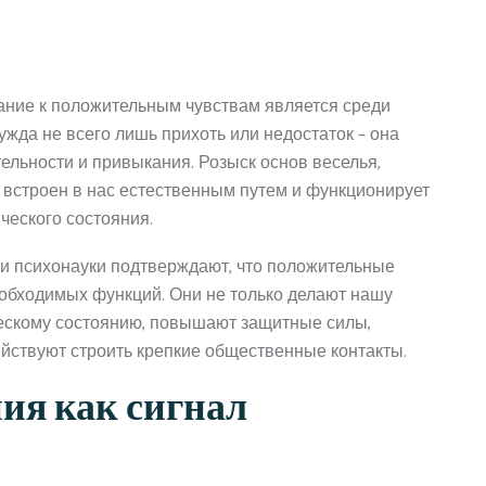
ание к положительным чувствам является среди
жда не всего лишь прихоть или недостаток – она
льности и привыкания. Розыск основ веселья,
) встроен в нас естественным путем и функционирует
ческого состояния.
и психонауки подтверждают, что положительные
бходимых функций. Они не только делают нашу
ескому состоянию, повышают защитные силы,
йствуют строить крепкие общественные контакты.
ия как сигнал