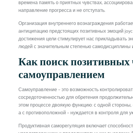
времена память о приятных чувствах, ассоцииров
направление прогресса и не отступать.
Организация внутреннего вознаграждения работает
антиципацию предстоящих позитивных эмоций joyca
достижения цели стимулирует нас прикладывать э
людей с значительным степенью самодисциплины и
Как поиск позитивных ч
самоуправлением
Самоуправление – это возможность контролироват
сосредоточенностью для обретения продолжительн
этом процессе двоякую функцию: с одной стороны,
а с противоположной – нуждается в контроля для 
Продуктивная саморегуляция включает способнос