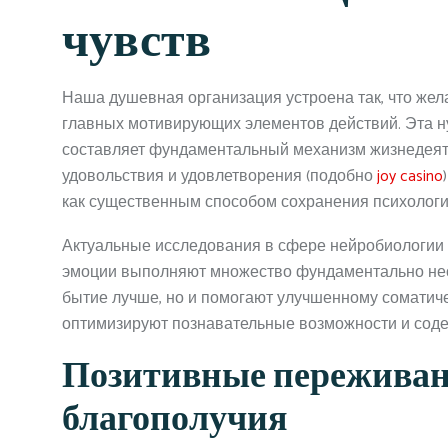
чувств
Наша душевная организация устроена так, что жел
главных мотивирующих элементов действий. Эта ну
составляет фундаментальный механизм жизнедеяте
удовольствия и удовлетворения (подобно
joy casino
как существенным способом сохранения психологи
Актуальные исследования в сфере нейробиологии 
эмоции выполняют множество фундаментально нео
бытие лучше, но и помогают улучшенному соматич
оптимизируют познавательные возможности и соде
Позитивные переживан
благополучия