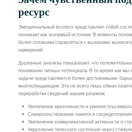
Зачем чувственный по
ресурс
Эмоциональный всплеск представляет собой состо
понимает как значимый источник. В моменты поло
более готовыми справляться с вызовами, выносить
намерений.
Душевные анализы показывают, что положительны
понимание личных потенциала. В то время как мы
задачи представляются более достижимыми, барье
многообещающим. Это не всего лишь обман позити
переработки сведений нашим разумом.
Увеличение креативности и умения отыскиват
Совершенствование памяти и сосредоточения
Увеличение коммуникативной активности и стр
Укрепление телесного состояния через стиму