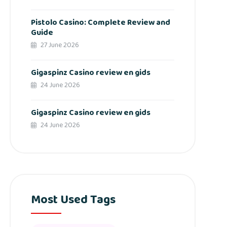
Pistolo Casino: Complete Review and
Guide
27 June 2026
Gigaspinz Casino review en gids
24 June 2026
Gigaspinz Casino review en gids
24 June 2026
Most Used Tags