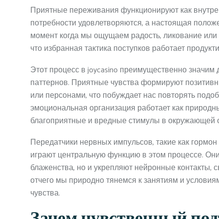
Приятные переживания функционируют как внутрен
потребности удовлетворяются, а настоящая положе
момент когда мы ощущаем радость, ликование или у
что избранная тактика поступков работает продукти
Этот процесс в joycasino преимущественно значим
паттернов. Приятные чувства формируют позитивн
или персонами, что побуждает нас повторять подо
эмоциональная организация работает как природн
благоприятные и вредные стимулы в окружающей 
Передатчики нервных импульсов, такие как гормон
играют центральную функцию в этом процессе. О
блаженства, но и укрепляют нейронные контакты, 
отчего мы природно тянемся к занятиям и услови
чувства.