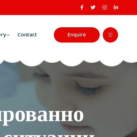
ery
Contact
Enquire
ированно