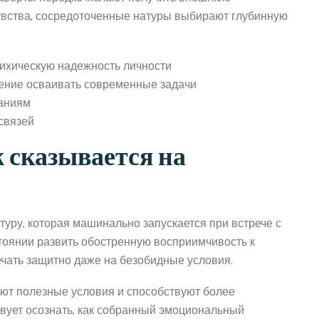
увства, сосредоточенные натуры выбирают глубинную
ихическую надежность личности
ение осваивать современные задачи
ваниям
связей
 сказывается на
ру, которая машинально запускается при встрече с
оянии развить обостренную восприимчивость к
ечать защитно даже на безобидные условия.
ют полезные условия и способствуют более
вует осознать, как собранный эмоциональный