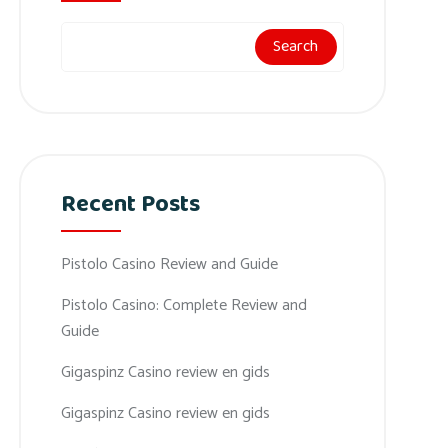
Search
Recent Posts
Pistolo Casino Review and Guide
Pistolo Casino: Complete Review and
Guide
Gigaspinz Casino review en gids
Gigaspinz Casino review en gids