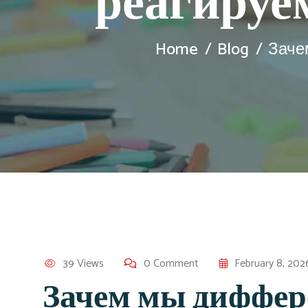
реагируе
Home
Blog
Заче
39 Views
0 Comment
February 8, 202
Зачем мы диффер