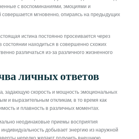
ненные с воспоминаниями, эмоциями и
й совершается мгновенно, опираясь на предыдущих
астоящая истина постоянно просеивается через
в состоянии находиться в совершенно схожих
твенно различаться из-за различного жизненного
очва личных ответов
ра, задающую скорость и мощность эмоциональных
м и выразительным откликам, в то время как
мость и плавность в различных моментах.
пиально неодинаковые приемы восприятия
ак индивидуальность добывает энергию из наружной
раверты нередко желают получить внешнюю