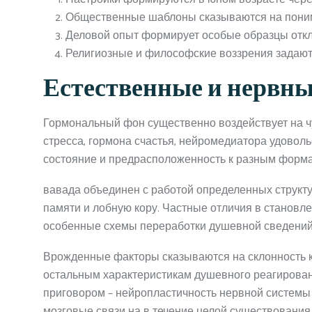
Общественные шаблоны сказываются на пони
Деловой опыт формирует особые образцы отк
Религиозные и философские воззрения задают
Естественные и нервн
Гормональный фон существенно воздействует на ч
стресса, гормона счастья, нейромедиатора удовол
состояние и предрасположенность к разным форма
вавада объединен с работой определенных структу
памяти и лобную кору. Частные отличия в становл
особенные схемы переработки душевной сведений
Врожденные факторы сказываются на склонность к
остальным характеристикам душевного реагирован
приговором – нейропластичность нервной системы
мозговые связи на в течение целой существования