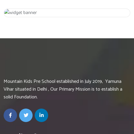
Get 20% Off
Hurry Up
Mountain Kids Pre School established in July 2019, Yamuna
Vihar situated in Delhi , Our Primary Mission is to establish a
solid Foundation.