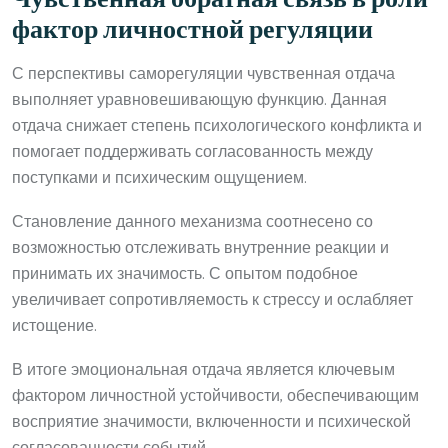
фактор личностной регуляции
С перспективы саморегуляции чувственная отдача
выполняет уравновешивающую функцию. Данная
отдача снижает степень психологического конфликта и
помогает поддерживать согласованность между
поступками и психическим ощущением.
Становление данного механизма соотнесено со
возможностью отслеживать внутренние реакции и
принимать их значимость. С опытом подобное
увеличивает сопротивляемость к стрессу и ослабляет
истощение.
В итоге эмоциональная отдача является ключевым
фактором личностной устойчивости, обеспечивающим
восприятие значимости, включенности и психической