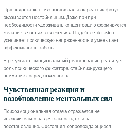
При недостатке психоэмоциональной реакции фокус
оказывается нестабильным. Даже при при
необходимости удерживать концентрацию формируется
желание в частых отвлечениях. Подобное 7k casino
усиливает психическую напряженность и уменьшает
эффективность работы.
В результате эмоциональный реагирование реализует
роль психического фиксатора, стабилизирующего
внимание сосредоточенности.
Чувственная реакция и
возобновление ментальных сил
Психоэмоциональная отдача отражается не
исключительно на деятельность, но и на
восстановление. Состояния, сопровождающиеся