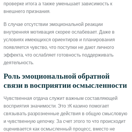
проверке итога а также уменьшает зависимость к
внешнего признания.
В случае отсутствии эмоциональной реакции
внутренняя мотивация скорее ослабевает. Даже в
условиях имеющихся ориентиров и планирования
появляется чувство, что поступки не дают личного
эффекта, что ослабляет готовность поддерживать
деятельность.
Роль эмоциональной обратной
связи в восприятии осмысленности
Чувственная отдача служит важным составляющей
восприятия значимости. Это 7К казино помогает
связывать разрозненные действия в общую смысловую
и чувственную цепочку. За счет этого то что происходит
оценивается как осмысленный процесс, вместо не