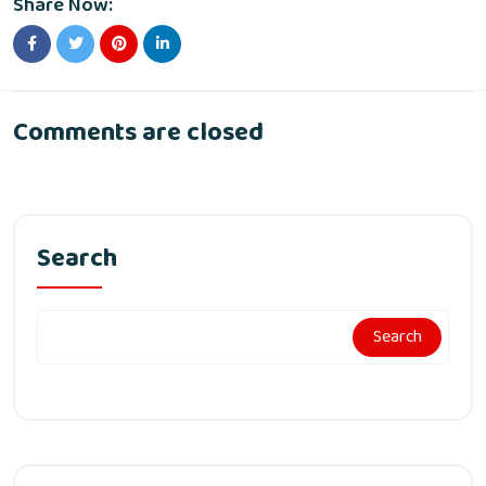
Share Now:
Comments are closed
Search
Search