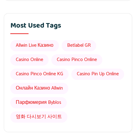
Most Used Tags
Allwin Live Казино
Betlabel GR
Casino Online
Casino Pinco Online
Casino Pinco Online KG
Casino Pin Up Online
Онлайн Казино Allwin
Парфюмерия Byblos
영화 다시보기 사이트