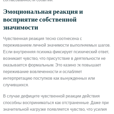
согласованности событий.
Эмоциональная реакция и
восприятие собственной
значимости
Чувственная реакция тесно соотнесена с
переживанием личной значимости выполняемых шагов.
Если внутренняя психика фиксирует психический ответ,
возникает чувство, что присутствие в деятельности не
оказывается формальным. Это казино 7к повышает
переживание вовлеченности и ослабляет
интерпретацию поступков как вынужденных или
случившихся.
В случае дефиците чувственной реакции действия
способны восприниматься как отстраненные. Даже при
значительной нагрузке появляется чувство, что усилия