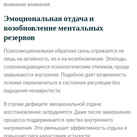
внимание внимания.
Эмоциональная отдача и
возобновление ментальных
резервов
Психоэмоциональная обратная связь отражается не
лишь на активность, но и на возобновление. Эпизоды,
сопровождающиеся психологическим откликом, проще
закрываются внутренне. Подобное даёт возможность
психике переключаться в состояние регуляции без
ощущения незакрытости.
В случае дефиците эмоциональной отдачи
восстановление затрудняется. Даже после завершения
процесса поддерживается чувство внутреннего
напряжения. Это уменьшает эффективность отдыха и
повышает риск нарастания усталости.