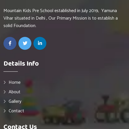
Mountain Kids Pre School established in July 2019, Yamuna
Vihar situated in Delhi , Our Primary Mission is to establish a
solid Foundation.
Details Info
Home
About
Gallery
Contact
Contact Us