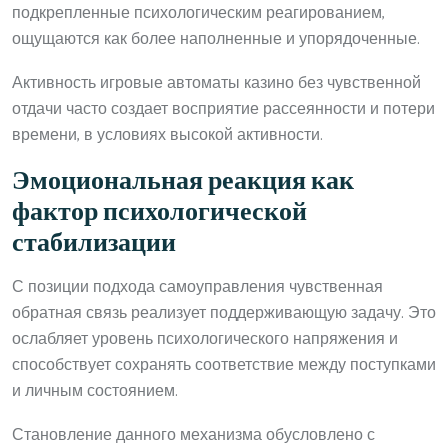
подкрепленные психологическим реагированием,
ощущаются как более наполненные и упорядоченные.
Активность игровые автоматы казино без чувственной
отдачи часто создает восприятие рассеянности и потери
времени, в условиях высокой активности.
Эмоциональная реакция как
фактор психологической
стабилизации
С позиции подхода самоуправления чувственная
обратная связь реализует поддерживающую задачу. Это
ослабляет уровень психологического напряжения и
способствует сохранять соответствие между поступками
и личным состоянием.
Становление данного механизма обусловлено с