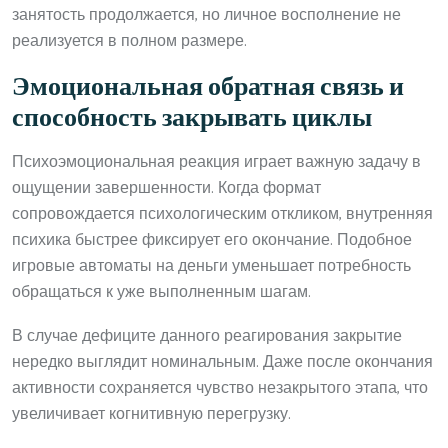
занятость продолжается, но личное восполнение не
реализуется в полном размере.
Эмоциональная обратная связь и
способность закрывать циклы
Психоэмоциональная реакция играет важную задачу в
ощущении завершенности. Когда формат
сопровождается психологическим откликом, внутренняя
психика быстрее фиксирует его окончание. Подобное
игровые автоматы на деньги уменьшает потребность
обращаться к уже выполненным шагам.
В случае дефиците данного реагирования закрытие
нередко выглядит номинальным. Даже после окончания
активности сохраняется чувство незакрытого этапа, что
увеличивает когнитивную перегрузку.