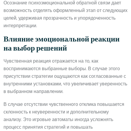
Осознание психоэмоциональной обратной связи дает
возможность отделять оформленный этап от следующих
целей, удерживая прозрачность и упорядоченность
интерпретации.
Влияние эмоциональной реакции
на выбор решений
Чувственная реакция отражается на то, как
воспринимаются выбранные выборы. В случае этого
присутствии стратегии ощущаются как согласованные с
внутренними установками, что увеличивает уверенность
в выбранном направлении.
В случае отсутствии чувственного отклика повышается
склонность к неуверенности и дополнительному
анализу. Это игровые автоматы иногда усложнять
процесс принятия стратегий и повышать