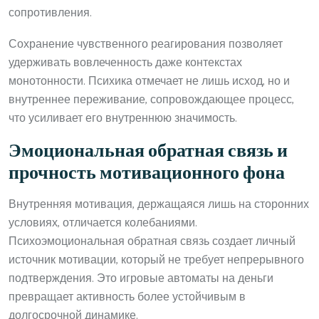
сопротивления.
Сохранение чувственного реагирования позволяет
удерживать вовлеченность даже контекстах
монотонности. Психика отмечает не лишь исход, но и
внутреннее переживание, сопровождающее процесс,
что усиливает его внутреннюю значимость.
Эмоциональная обратная связь и
прочность мотивационного фона
Внутренняя мотивация, держащаяся лишь на сторонних
условиях, отличается колебаниями.
Психоэмоциональная обратная связь создает личный
источник мотивации, который не требует непрерывного
подтверждения. Это игровые автоматы на деньги
превращает активность более устойчивым в
долгосрочной динамике.