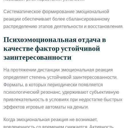
Систематическое формирование эмоциональной
реакции обеспечивает более сбалансированному
распределению этапов деятельности и восстановления.
Психоэмоциональная отдача в
качестве фактор устойчивой
заинтересованности
На протяжении дистанции эмоциональная реакция
определяет степень устойчивой заинтересованности.
Форматы, в которых периодически появляется
психологический резонанс, удерживают субъективную
привлекательность в условиях при недостатке быстрых
эффектов игровые автоматы на деньги.
Когда эмоциональная реакция не возникает,
вовлеченность со временем снижается. Активность