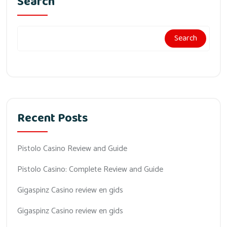
Search
Search
Recent Posts
Pistolo Casino Review and Guide
Pistolo Casino: Complete Review and Guide
Gigaspinz Casino review en gids
Gigaspinz Casino review en gids