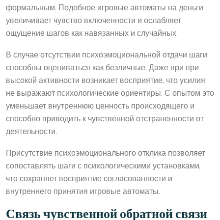
формальным. Подобное игровые автоматы на деньги
увеличивает чувство включенности и ослабляет
ощущение шагов как навязанных и случайных.
В случае отсутствии психоэмоциональной отдачи шаги
способны оцениваться как безличные. Даже при при
высокой активности возникает восприятие, что усилия
не выражают психологические ориентиры. С опытом это
уменьшает внутреннюю ценность происходящего и
способно приводить к чувственной отстраненности от
деятельности.
Присутствие психоэмоционального отклика позволяет
сопоставлять шаги с психологическими установками,
что сохраняет восприятие согласованности и
внутреннего принятия игровые автоматы.
Связь чувственной обратной связи