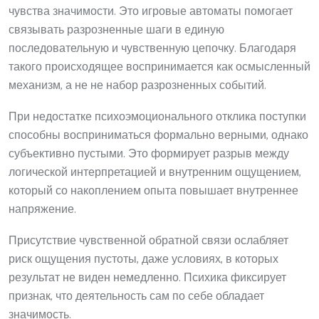
чувства значимости. Это игровые автоматы помогает
связывать разрозненные шаги в единую
последовательную и чувственную цепочку. Благодаря
такого происходящее воспринимается как осмысленный
механизм, а не не набор разрозненных событий.
При недостатке психоэмоционального отклика поступки
способны восприниматься формально верными, однако
субъективно пустыми. Это формирует разрыв между
логической интерпретацией и внутренним ощущением,
который со накоплением опыта повышает внутреннее
напряжение.
Присутствие чувственной обратной связи ослабляет
риск ощущения пустоты, даже условиях, в которых
результат не виден немедленно. Психика фиксирует
признак, что деятельность сам по себе обладает
значимость.