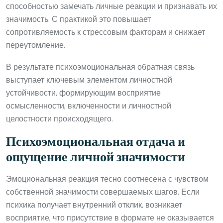
способностью замечать личные реакции и признавать их
значимость. С практикой это повышает
сопротивляемость к стрессовым факторам и снижает
переутомление.
В результате психоэмоциональная обратная связь
выступает ключевым элементом личностной
устойчивости, формирующим восприятие
осмысленности, включенности и личностной
целостности происходящего.
Психоэмоциональная отдача и
ощущение личной значимости
Эмоциональная реакция тесно соотнесена с чувством
собственной значимости совершаемых шагов. Если
психика получает внутренний отклик, возникает
восприятие, что присутствие в формате не оказывается