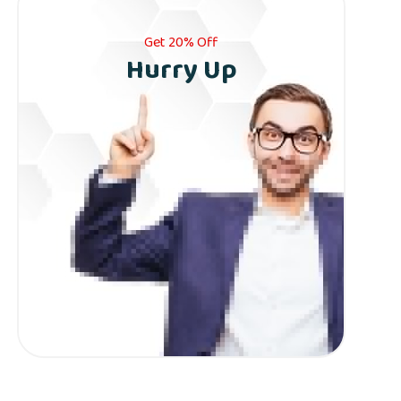
Get 20% Off
Hurry Up