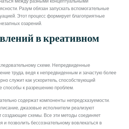
ючаться между разными концептуальными
еясности. Разум обязан запускать вспомогательные
туацией. Этот процесс формирует благоприятные
незапных озарений.
влений в креативном
оследовательному схеме. Непредвиденные
ение труда, ведя к непредвиденным и зачастую более
лярно служит как ускоритель, способствующий
е способы к разрешению проблем.
ательно содержат компоненты непредсказуемости.
писание, джазовые исполнители реализуют
 создающие схемы. Все эти методы соединяет
я и позволить бессознательному вовлекаться в