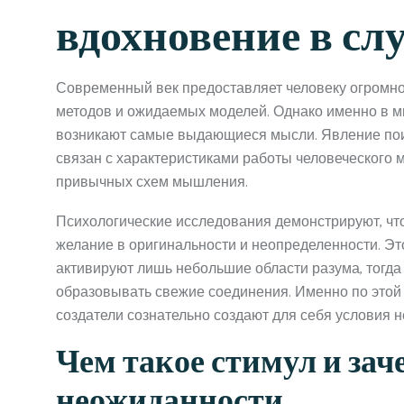
вдохновение в сл
Современный век предоставляет человеку огромно
методов и ожидаемых моделей. Однако именно в м
возникают самые выдающиеся мысли. Явление по
связан с характеристиками работы человеческого 
привычных схем мышления.
Психологические исследования демонстрируют, чт
желание в оригинальности и неопределенности. Эт
активируют лишь небольшие области разума, тогда
образовывать свежие соединения. Именно по этой
создатели сознательно создают для себя условия н
Чем такое стимул и зач
неожиданности