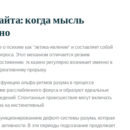
айта: когда мысль
но
о психике как “эвтика-явление” и составляет собой
проса. Этот механизм отличается резким
остижению. 7к казино регулярно возникает именно в
 креативному прорыву.
функцию альфа-ритмов разума в процессе
ме расслабленного фокуса и образуют идеальные
едений. Спонтанные происшествия могут включать
ма на инстинктивный.
функционированием дефолт-системы разума, которая
 активности. В эти периоды подсознание продолжает