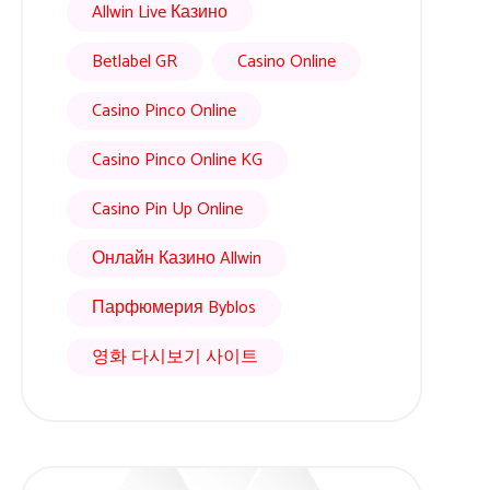
Allwin Live Казино
Betlabel GR
Casino Online
Casino Pinco Online
Casino Pinco Online KG
Casino Pin Up Online
Онлайн Казино Allwin
Парфюмерия Byblos
영화 다시보기 사이트