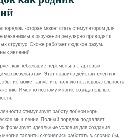
док как родник
ций
беспорядок, которая может стать стимулятором для
е механизмы в окружении регулярно приводят к
х структур. Схоже работает людское разум,
нных явлений.
рует, как небольшие перемены в стартовых
имся результатам. Этот правило действителен и к
событие может запустить полную последовательность
жению. Именно поэтому многие созидательные
ости.
ленности стимулирует работу лобной коры,
ческое мышление. Полный порядок подавляет
док формирует идеальные условия для создания
е многие таланты склонялись работать в, словно бы,