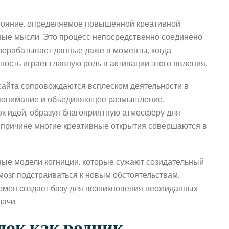
стояние, определяемое повышенной креативной
ные мысли. Это процесс непосредственно соединено
ерерабатывает данные даже в моменты, когда
ость играет главную роль в активации этого явления.
сайта сопровождаются всплеском деятельности в
е понимание и объединяющее размышление.
 идей, образуя благоприятную атмосферу для
й причине многие креативные открытия совершаются в
ые модели когниции, которые сужают созидательный
мозг подстраиваться к новым обстоятельствам,
омен создает базу для возникновения неожиданных
дачи.