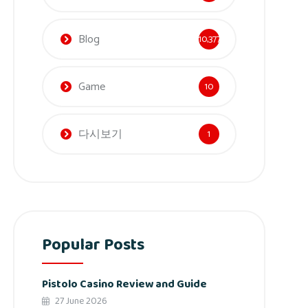
Blog
10,377
Game
10
다시보기
1
Popular Posts
Pistolo Casino Review and Guide
27 June 2026