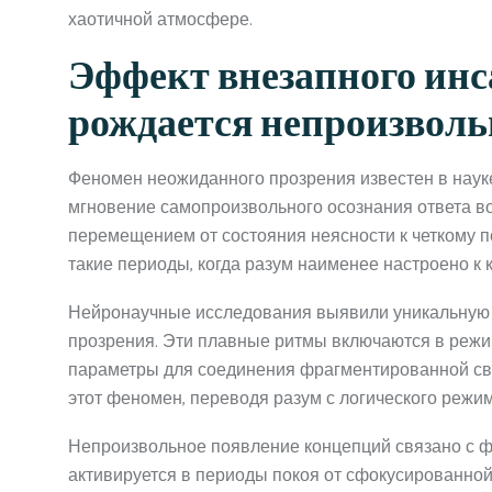
хаотичной атмосфере.
Эффект внезапного инс
рождается непроизволь
Феномен неожиданного прозрения известен в науке 
мгновение самопроизвольного осознания ответа во
перемещением от состояния неясности к четкому п
такие периоды, когда разум наименее настроено к
Нейронаучные исследования выявили уникальную 
прозрения. Эти плавные ритмы включаются в режи
параметры для соединения фрагментированной св
этот феномен, переводя разум с логического режи
Непроизвольное появление концепций связано с 
активируется в периоды покоя от сфокусированной