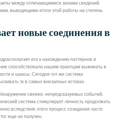
акты между отличающимися зонами сведений.
ами, выводящими итоги этой работы на степень
ает новые соединения в
драсполагает его к нахождению паттернов и
ение способствовала нашим праотцам выживать в
ости и шансы. Сегодня тот же система
ыскивать 7к в самых внезапных истоках.
обнаружении свежих, непредсказуемых событий,
гический система стимулирует личность продолжать
енно вследствие этого процесс созидания часто
тог еще не получен.