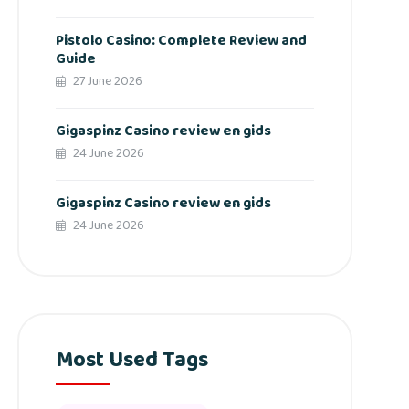
Pistolo Casino: Complete Review and
Guide
27 June 2026
Gigaspinz Casino review en gids
24 June 2026
Gigaspinz Casino review en gids
24 June 2026
Most Used Tags