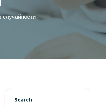
и
в случайности
Search