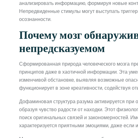
анализировать информацию, формируя новые конт
Непредвиденные стимулы могут выступать триггер
осознанности.
Почему мозг обнаружив
непредсказуемом
Сформированная природа человеческого мозга пре
принципов даже в хаотичной информации. Эта ум
изменчивой обстановке, выявляя возможные опасн
функционирует в зоне креативности, содействуя от
Дофаминовая структура разума активируется при 
образуя чувство радости от находки. Этот физиоло
поиск оригинальных связей и закономерностей. Им
характеризуется приятными эмоциями, даже если и