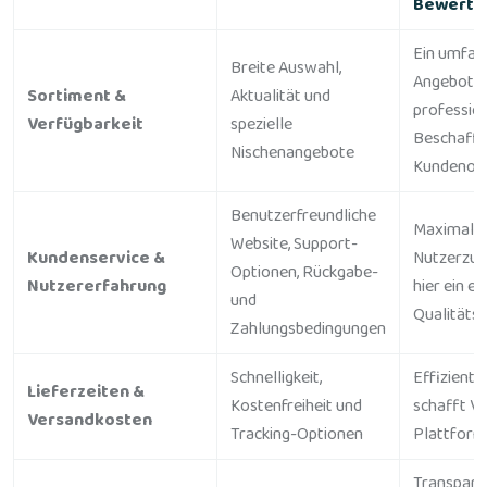
Bewertu
Ein umfas
Breite Auswahl,
Angebot d
Sortiment &
Aktualität und
profession
Verfügbarkeit
spezielle
Beschaffu
Nischenangebote
Kundenorie
Benutzerfreundliche
Maximale
Website, Support-
Kundenservice &
Nutzerzufr
Optionen, Rückgabe-
Nutzererfahrung
hier ein e
und
Qualitäts
Zahlungsbedingungen
Schnelligkeit,
Effiziente
Lieferzeiten &
Kostenfreiheit und
schafft Ve
Versandkosten
Tracking-Optionen
Plattform
Transpare