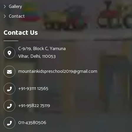
Gallery
Contact
Contact Us
C-9/19, Block C, Yamuna
Vihar, Delhi, 110053
mountainkidspreschool2019@gmail.com
+91-93111 12565
+91-95822 75119
011-43580506