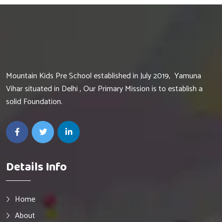
Mountain Kids Pre School established in July 2019, Yamuna
Vihar situated in Delhi , Our Primary Mission is to establish a
solid Foundation.
Details Info
Home
About