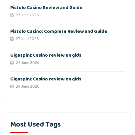
Pistolo Casino Review and Guide
27 June 2026
Pistolo Casino: Complete Review and Guide
27 June 2026
Gigaspinz Casino review en gids
24 June 2026
Gigaspinz Casino review en gids
24 June 2026
Most Used Tags