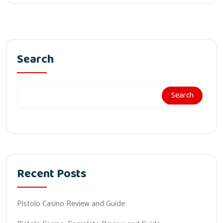
Search
Search
Recent Posts
Pistolo Casino Review and Guide