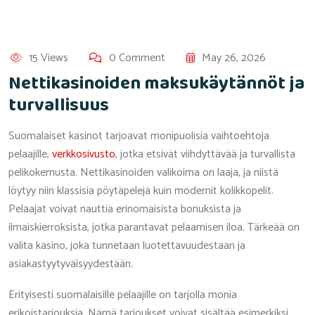
15 Views
0 Comment
May 26, 2026
Nettikasinoiden maksukäytännöt ja
turvallisuus
Suomalaiset kasinot tarjoavat monipuolisia vaihtoehtoja
pelaajille,
verkkosivusto
, jotka etsivät viihdyttävää ja turvallista
pelikokemusta. Nettikasinoiden valikoima on laaja, ja niistä
löytyy niin klassisia pöytäpelejä kuin modernit kolikkopelit.
Pelaajat voivat nauttia erinomaisista bonuksista ja
ilmaiskierroksista, jotka parantavat pelaamisen iloa. Tärkeää on
valita kasino, joka tunnetaan luotettavuudestaan ja
asiakastyytyväisyydestään.
Erityisesti suomalaisille pelaajille on tarjolla monia
erikoistarjouksia. Nämä tarjoukset voivat sisältää esimerkiksi