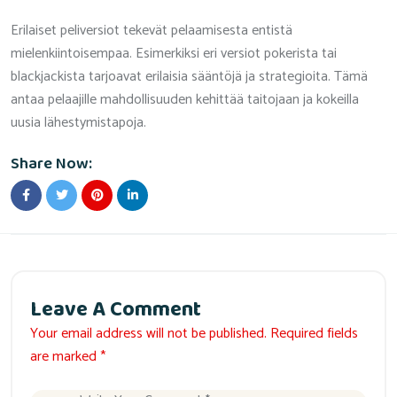
Erilaiset peliversiot tekevät pelaamisesta entistä
mielenkiintoisempaa. Esimerkiksi eri versiot pokerista tai
blackjackista tarjoavat erilaisia sääntöjä ja strategioita. Tämä
antaa pelaajille mahdollisuuden kehittää taitojaan ja kokeilla
uusia lähestymistapoja.
Share Now:
Leave A Comment
Your email address will not be published. Required fields
are marked *