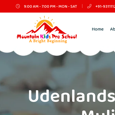
9:00 AM - 7:00 PM - MON - SAT
+91-931111
Home
A
Udenlands