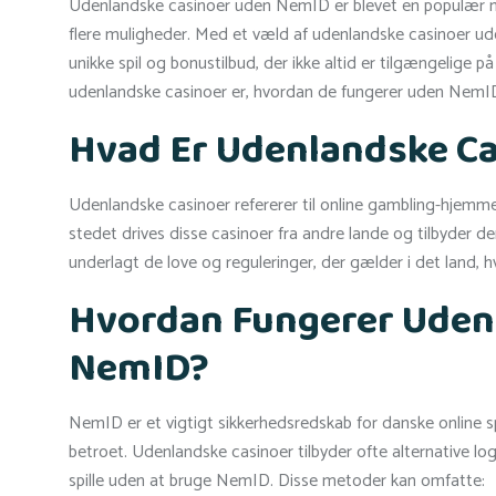
Udenlandske casinoer uden NemID er blevet en populær mu
flere muligheder. Med et væld af udenlandske casinoer u
unikke spil og bonustilbud, der ikke altid er tilgængelige på
udenlandske casinoer er, hvordan de fungerer uden NemID
Hvad Er Udenlandske C
Udenlandske casinoer refererer til online gambling-hjemmes
stedet drives disse casinoer fra andre lande og tilbyder der
underlagt de love og reguleringer, der gælder i det land, hv
Hvordan Fungerer Uden
NemID?
NemID er et vigtigt sikkerhedsredskab for danske online spi
betroet. Udenlandske casinoer tilbyder ofte alternative log
spille uden at bruge NemID. Disse metoder kan omfatte: