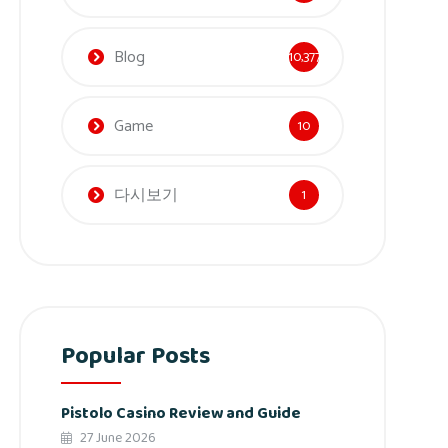
Blog
10,377
Game
10
다시보기
1
Popular Posts
Pistolo Casino Review and Guide
27 June 2026