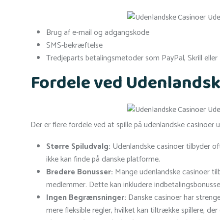
Brug af e-mail og adgangskode
SMS-bekræftelse
Tredjeparts betalingsmetoder som PayPal, Skrill eller 
Fordele ved Udenlandsk
Der er flere fordele ved at spille på udenlandske casinoe
Større Spiludvalg:
Udenlandske casinoer tilbyder ofte
ikke kan finde på danske platforme.
Bredere Bonusser:
Mange udenlandske casinoer til
medlemmer. Dette kan inkludere indbetalingsbonusser
Ingen Begrænsninger:
Danske casinoer har strenge 
mere fleksible regler, hvilket kan tiltrække spillere, d