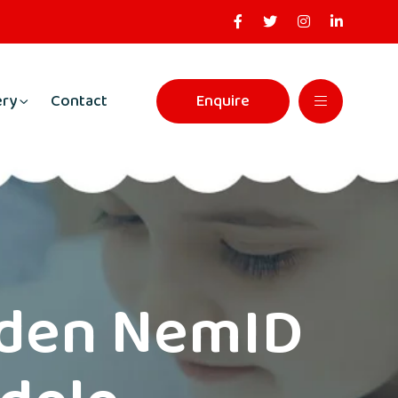
ery
Contact
Enquire
Uden NemID