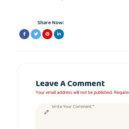
Share Now:
Leave A Comment
Your email address will not be published. Require