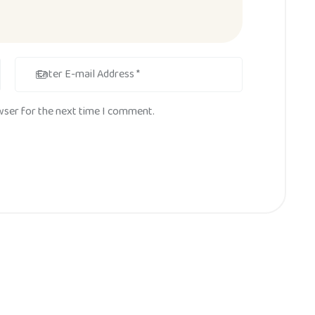
wser for the next time I comment.