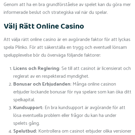
Genom att ha en bra grundförståelse av spelet kan du göra mer
informerade beslut och strategiska val när du spelar.
Välj Rätt Online Casino
Att välja rätt online casino är en avgörande faktor för att lyckas
spela Plinko. För att säkerställa en trygg och eventuell lönsam
spelupplevelse bör du överväga följande faktorer:
Licens och Reglering:
Se till att casinot är licensierat och
reglerat av en respekterad myndighet.
Bonusar och Erbjudanden:
Många online casinon
erbjuder lockande bonusar för nya spelare som kan öka ditt
spelkapital.
Kundsupport:
En bra kundsupport är avgörande för att
lösa eventuella problem eller frågor du kan ha under
spelets gång.
Spelutbud:
Kontrollera om casinot erbjuder olika versioner