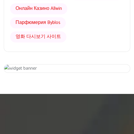
Онлайн Казино Allwin
Парфюмерия Byblos
영화 다시보기 사이트
Get 20% Off
Hurry Up