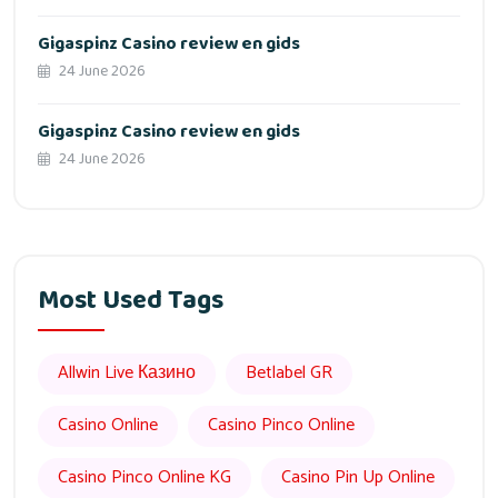
Gigaspinz Casino review en gids
24 June 2026
Gigaspinz Casino review en gids
24 June 2026
Most Used Tags
Allwin Live Казино
Betlabel GR
Casino Online
Casino Pinco Online
Casino Pinco Online KG
Casino Pin Up Online