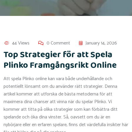
44 Views
0 Comment
January 14, 2026
Top Strategier för att Spela
Plinko Framgångsrikt Online
Att spela Plinko online kan vara både underhållande och
potentiellt lönsamt om du använder rätt strategier. Denna
artikel kommer att utforska de bästa metoderna för att
maximera dina chanser att vinna när du spelar Plinko. Vi
kommer att titta på olika strategier som kan förbättra ditt
spelande och öka dina vinster. Så, oavsett om du är en
nybörjare eller en erfaren spelare, finns det värdefulla insikter här