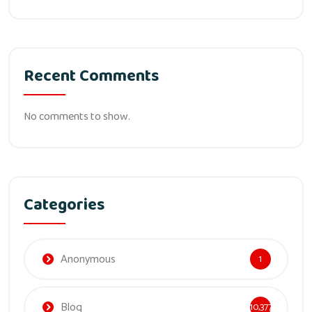
Recent Comments
No comments to show.
Categories
Anonymous
1
Blog
10,377