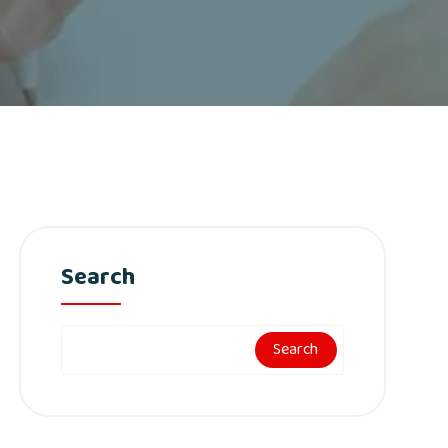
Search
Search