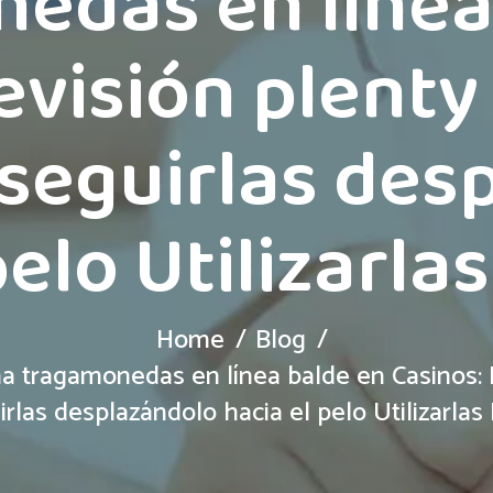
edas en línea
evisión plenty
eguirlas des
pelo Utilizarla
Home
Blog
 tragamonedas en línea balde en Casinos: 
rlas desplazándolo hacia el pelo Utilizarlas