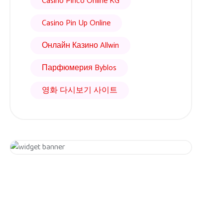
Casino Pinco Online KG
Casino Pin Up Online
Онлайн Казино Allwin
Парфюмерия Byblos
영화 다시보기 사이트
Get 20% Off
Hurry Up