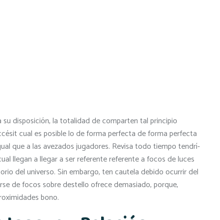
disposición, la totalidad de comparten tal principio
ccésit cual es posible lo de forma perfecta de forma perfecta
gual que a las avezados jugadores.
Revisa todo tiempo tendrí­
al llegan a llegar a ser referente referente a focos de luces
rio del universo. Sin embargo, ten cautela debido ocurrir del
rse de focos sobre destello ofrece demasiado, porque,
 proximidades bono.