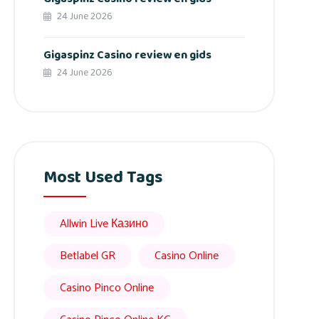
24 June 2026
Gigaspinz Casino review en gids
24 June 2026
Most Used Tags
Allwin Live Казино
Betlabel GR
Casino Online
Casino Pinco Online