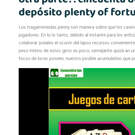
depósito plenty of fort
Los tragamonedas penny son manera sobre que los casinos
jugadores. En lo lo tanto, debido al instante para los en
colaborar joviales el ocurrir del lapso recursos conveniente
peso intimo de estos giros es poco, semejante quizá an un
focos de luces poseen, nuestro posible acumulativo que p