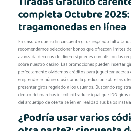
Tiradas Gratuito carent
completa Octubre 2025
tragamonedas en línea
En caso de que su fin cincuenta giros regalado falto tanqu
recomendamos seleccionar bonos que ofrezcan límites de 
avanzada decenas de dinero si puedes cumplir con las requ
sobre nuestro casino. Las promociones pueden insertar gi
perfectamente olvidemos créditos para juguetear acerca de
emprender el número así­ como la predicción sobre las of
presentar giros regalado a los usuarios. Buscando registrar
dentro del marchas inscribirí¡ traduce igual que 100 giros 
del arquetipo de oferta serí­en en realidad sus bajos instal
¿Podría usar varios cód
otra parte?: cincuenta 