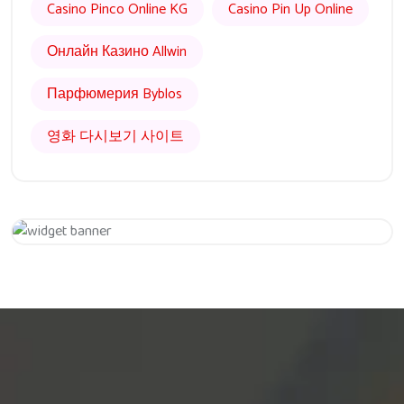
Casino Pinco Online KG
Casino Pin Up Online
Онлайн Казино Allwin
Парфюмерия Byblos
영화 다시보기 사이트
Get 20% Off
Hurry Up