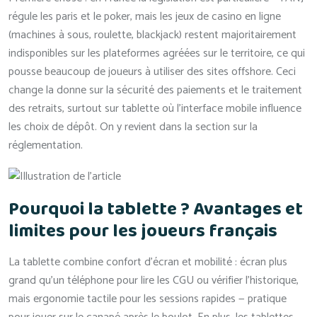
régule les paris et le poker, mais les jeux de casino en ligne
(machines à sous, roulette, blackjack) restent majoritairement
indisponibles sur les plateformes agréées sur le territoire, ce qui
pousse beaucoup de joueurs à utiliser des sites offshore. Ceci
change la donne sur la sécurité des paiements et le traitement
des retraits, surtout sur tablette où l’interface mobile influence
les choix de dépôt. On y revient dans la section sur la
réglementation.
Pourquoi la tablette ? Avantages et
limites pour les joueurs français
La tablette combine confort d’écran et mobilité : écran plus
grand qu’un téléphone pour lire les CGU ou vérifier l’historique,
mais ergonomie tactile pour les sessions rapides — pratique