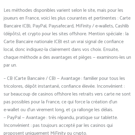
Les méthodes disponibles varient selon le site, mais pour les
joueurs en France, voici les plus courantes et pertinentes : Carte
Bancaire (CB), PayPal, Paysafecard, MiFinity / e‑wallets, Cashlib
(dépôts), et crypto pour les sites offshore. Mention spéciale : la
Carte Bancaire nationale (CB) est un vrai signal de confiance
local, donc indiquez-la clairement dans vos choix. Ensuite,
chaque méthode a des avantages et pièges — examinons-les un
par un.
– CB (Carte Bancaire / CB) — Avantage : familier pour tous les
tricolores, dépôt instantané, confiance élevée. Inconvénient :
sur beaucoup de casinos offshore les retraits vers carte ne sont
pas possibles pour la France, ce qui force la création d’un
e‑wallet ou d’un virement long, et ça rallonge les délais.
– PayPal — Avantage : très répandu, pratique sur tablette.
Inconvénient : pas toujours accepté par les casinos qui
proposent uniquement MiFinity ou crypto.