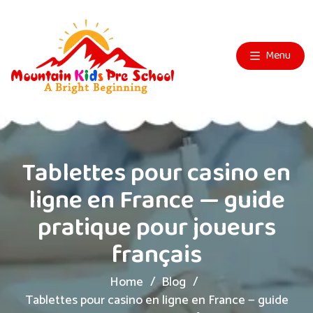
Menu
Tablettes pour casino en
ligne en France — guide
pratique pour joueurs
français
Home
Blog
Tablettes pour casino en ligne en France — guide