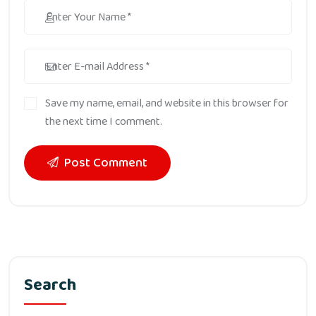
Save my name, email, and website in this browser for
the next time I comment.
Post Comment
Search