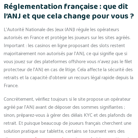
Réglementation française : que dit
l’ANJ et que cela change pour vous ?
L’Autorité Nationale des Jeux (ANJ) régule les opérateurs
autorisés en France et protège les joueurs sur les sites agréés.
Important : les casinos en ligne proposant des slots restent
majoritairement non autorisés par l’ANJ, ce qui signifie que si
vous jouez sur des plateformes offshore vous n’avez pas le filet
protecteur de l’ANJ en cas de litige. Cela affecte la sécurité des
retraits et la capacité d’obtenir un recours légal rapide depuis la
France.
Concrètement, vérifiez toujours si le site propose un opérateur
agréé par l’ANJ avant de déposer des sommes signifiantes ;
sinon, préparez‑vous à gérer des délais KYC et des plafonds de
retrait. Et puisque beaucoup de joueurs français cherchent une
solution pratique sur tablette, certains se tournent vers des