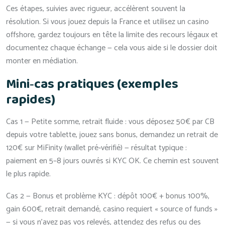
Ces étapes, suivies avec rigueur, accélèrent souvent la
résolution. Si vous jouez depuis la France et utilisez un casino
offshore, gardez toujours en tête la limite des recours légaux et
documentez chaque échange — cela vous aide si le dossier doit
monter en médiation.
Mini‑cas pratiques (exemples
rapides)
Cas 1 — Petite somme, retrait fluide : vous déposez 50€ par CB
depuis votre tablette, jouez sans bonus, demandez un retrait de
120€ sur MiFinity (wallet pré‑vérifié) — résultat typique :
paiement en 5–8 jours ouvrés si KYC OK. Ce chemin est souvent
le plus rapide.
Cas 2 — Bonus et problème KYC : dépôt 100€ + bonus 100%,
gain 600€, retrait demandé, casino requiert « source of funds »
— si vous n’avez pas vos relevés, attendez des refus ou des