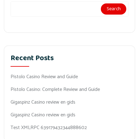
Search
Recent Posts
Pistolo Casino Review and Guide
Pistolo Casino: Complete Review and Guide
Gigaspinz Casino review en gids
Gigaspinz Casino review en gids
Test XMLRPC 639179432344888602