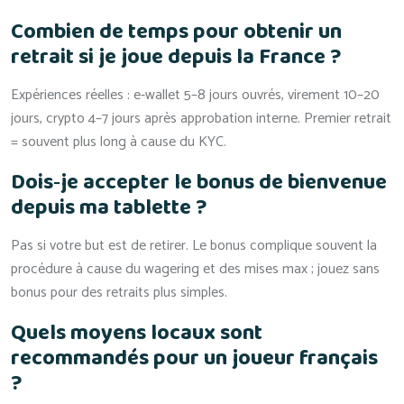
Combien de temps pour obtenir un
retrait si je joue depuis la France ?
Expériences réelles : e‑wallet 5–8 jours ouvrés, virement 10–20
jours, crypto 4–7 jours après approbation interne. Premier retrait
= souvent plus long à cause du KYC.
Dois‑je accepter le bonus de bienvenue
depuis ma tablette ?
Pas si votre but est de retirer. Le bonus complique souvent la
procédure à cause du wagering et des mises max ; jouez sans
bonus pour des retraits plus simples.
Quels moyens locaux sont
recommandés pour un joueur français
?