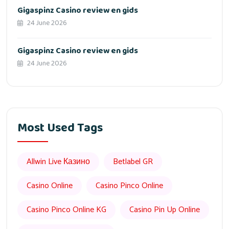
Gigaspinz Casino review en gids
24 June 2026
Gigaspinz Casino review en gids
24 June 2026
Most Used Tags
Allwin Live Казино
Betlabel GR
Casino Online
Casino Pinco Online
Casino Pinco Online KG
Casino Pin Up Online