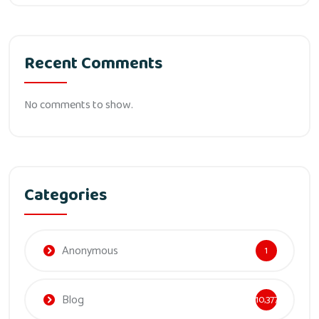
Recent Comments
No comments to show.
Categories
Anonymous
1
Blog
10,377