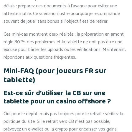
délais : préparez ces documents à l’avance pour éviter une
attente inutile. Ce scénario illustre pourquoi je recommande
souvent de jouer sans bonus si l’objectif est de retirer.
Ces mini‑cas montrent deux réalités : la préparation en amont
règle 80 % des problèmes et la tablette ne doit pas être une
excuse pour bâcler les uploads ou les vérifications. Maintenant,
répondons aux questions fréquentes.
Mini‑FAQ (pour joueurs FR sur
tablette)
Est‑ce sûr d’utiliser la CB sur une
tablette pour un casino offshore ?
Oui pour le dépôt, mais pas toujours pour le retrait : vérifiez la
politique du site. Si le retrait vers CB n’est pas possible,
prévoyez un e‑wallet ou la crypto pour encaisser vos gains.