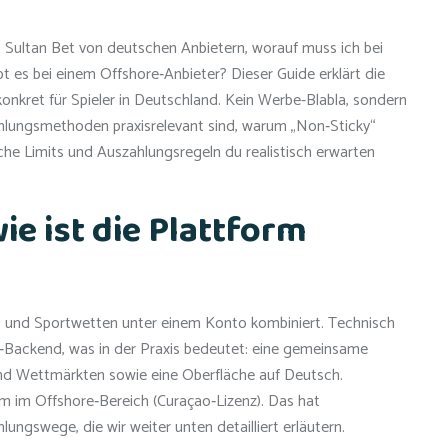
t Sultan Bet von deutschen Anbietern, worauf muss ich bei
t es bei einem Offshore‑Anbieter? Dieser Guide erklärt die
onkret für Spieler in Deutschland. Kein Werbe-Blabla, sondern
Zahlungsmethoden praxisrelevant sind, warum „Non‑Sticky“
lche Limits und Auszahlungsregeln du realistisch erwarten
ie ist die Plattform
ino und Sportwetten unter einem Konto kombiniert. Technisch
t‑Backend, was in der Praxis bedeutet: eine gemeinsame
und Wettmärkten sowie eine Oberfläche auf Deutsch.
m im Offshore‑Bereich (Curaçao‑Lizenz). Das hat
ungswege, die wir weiter unten detailliert erläutern.