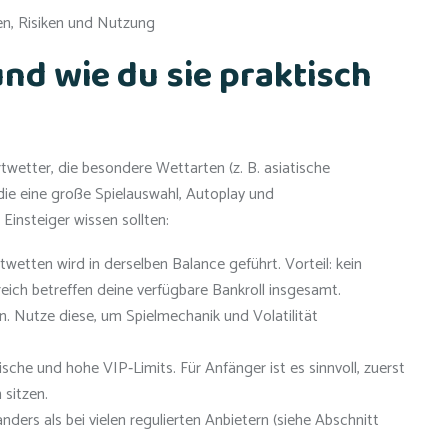
nd wie du sie praktisch
twetter, die besondere Wettarten (z. B. asiatische
ie eine große Spielauswahl, Autoplay und
insteiger wissen sollten:
etten wird in derselben Balance geführt. Vorteil: kein
reich betreffen deine verfügbare Bankroll insgesamt.
n. Nutze diese, um Spielmechanik und Volatilität
che und hohe VIP‑Limits. Für Anfänger ist es sinnvoll, zuerst
 sitzen.
ers als bei vielen regulierten Anbietern (siehe Abschnitt