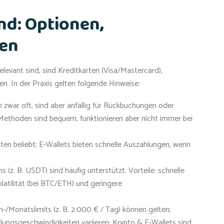
nd: Optionen,
ken
elevant sind, sind Kreditkarten (Visa/Mastercard),
. In der Praxis gelten folgende Hinweise:
n zwar oft, sind aber anfällig für Rückbuchungen oder
ethoden sind bequem, funktionieren aber nicht immer bei
iten beliebt; E‑Wallets bieten schnelle Auszahlungen, wenn
 (z. B. USDT) sind häufig unterstützt. Vorteile: schnelle
latilität (bei BTC/ETH) und geringere
‑/Monatslimits (z. B. 2.000 € / Tag) können gelten;
hlungsgeschwindigkeiten variieren: Krypto & E‑Wallets sind