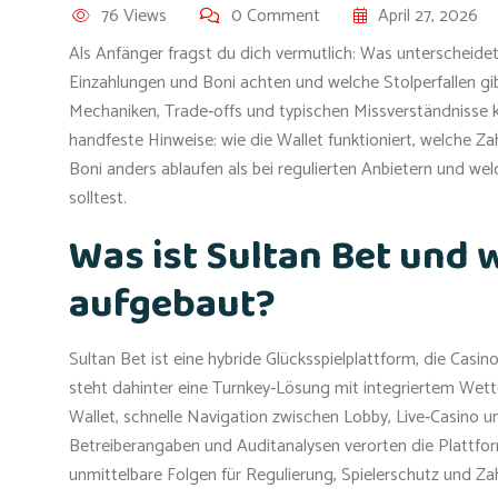
76 Views
0 Comment
April 27, 2026
Als Anfänger fragst du dich vermutlich: Was unterscheide
Einzahlungen und Boni achten und welche Stolperfallen gib
Mechaniken, Trade‑offs und typischen Missverständnisse k
handfeste Hinweise: wie die Wallet funktioniert, welche 
Boni anders ablaufen als bei regulierten Anbietern und we
solltest.
Was ist Sultan Bet und w
aufgebaut?
Sultan Bet ist eine hybride Glücksspielplattform, die Cas
steht dahinter eine Turnkey‑Lösung mit integriertem Wet
Wallet, schnelle Navigation zwischen Lobby, Live‑Casino 
Betreiberangaben und Auditanalysen verorten die Plattfor
unmittelbare Folgen für Regulierung, Spielerschutz und Zahl