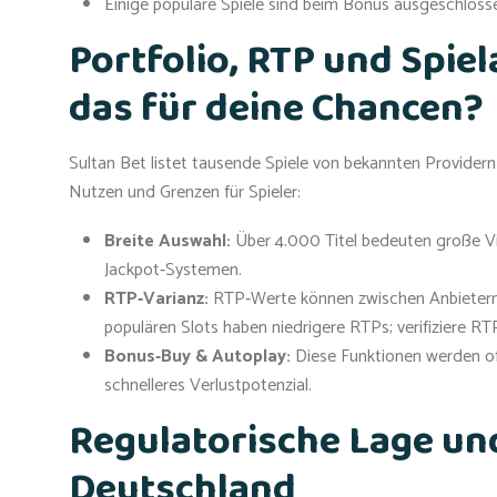
Einige populäre Spiele sind beim Bonus ausgeschloss
Portfolio, RTP und Spi
das für deine Chancen?
Sultan Bet listet tausende Spiele von bekannten Providern
Nutzen und Grenzen für Spieler:
Breite Auswahl:
Über 4.000 Titel bedeuten große Vie
Jackpot‑Systemen.
RTP‑Varianz:
RTP‑Werte können zwischen Anbietern 
populären Slots haben niedrigere RTPs; verifiziere 
Bonus‑Buy & Autoplay:
Diese Funktionen werden of
schnelleres Verlustpotenzial.
Regulatorische Lage und
Deutschland