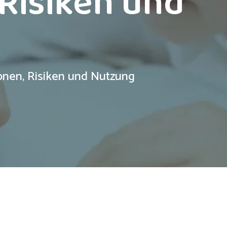
 Risiken und
ionen, Risiken und Nutzung