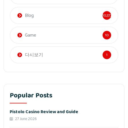
Blog
10,377
Game
10
다시보기
1
Popular Posts
Pistolo Casino Review and Guide
27 June 2026