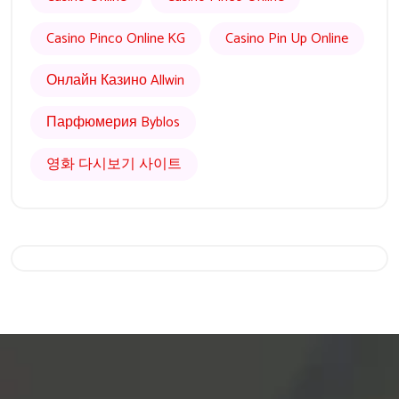
Casino Pinco Online KG
Casino Pin Up Online
Онлайн Казино Allwin
Парфюмерия Byblos
영화 다시보기 사이트
Get 20% Off
Hurry Up