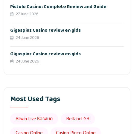
Pistolo Casino: Complete Review and Guide
27 June 2026
Gigaspinz Casino review en gids
24 June 2026
Gigaspinz Casino review en gids
24 June 2026
Most Used Tags
Allwin Live Казино
Betlabel GR
Casino Online
Casino Pinco Online