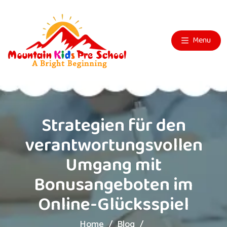
Menu
Strategien für den
verantwortungsvollen
Umgang mit
Bonusangeboten im
Online-Glücksspiel
Home
Blog