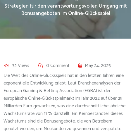
Strategien für den verantwortungsvollen Umgang mit
Bonusangeboten im Online-Glücksspiel
32 Views
0 Comment
May 24, 2025
Die Welt des Online-Glücksspiels hat in den letzten Jahren eine
exponentielle Entwicklung erlebt. Laut Branchenanalysen der
European Gaming & Betting Association (EGBA) ist der
europäische Online-Glücksspielmarkt im Jahr 2022 auf über 25
Milliarden Euro gewachsen, was eine durchschnittliche jährliche
Wachstumsrate von 11 % darstellt. Ein Kernbestandteil dieses
Wachstums sind die Bonusangebote, die von Betreibern
genutzt werden, um Neukunden zu gewinnen und verspätete