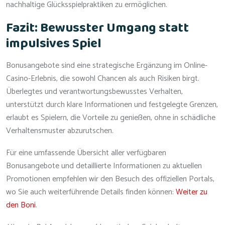
nachhaltige Glücksspielpraktiken zu ermöglichen.
Fazit: Bewusster Umgang statt
impulsives Spiel
Bonusangebote sind eine strategische Ergänzung im Online-
Casino-Erlebnis, die sowohl Chancen als auch Risiken birgt.
Überlegtes und verantwortungsbewusstes Verhalten,
unterstützt durch klare Informationen und festgelegte Grenzen,
erlaubt es Spielern, die Vorteile zu genießen, ohne in schädliche
Verhaltensmuster abzurutschen.
Für eine umfassende Übersicht aller verfügbaren
Bonusangebote und detaillierte Informationen zu aktuellen
Promotionen empfehlen wir den Besuch des offiziellen Portals,
wo Sie auch weiterführende Details finden können:
Weiter zu
den Boni
.