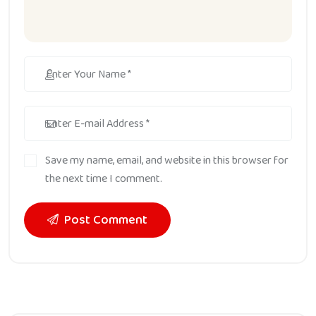
Save my name, email, and website in this browser for
the next time I comment.
Post Comment