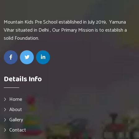
Mountain Kids Pre School established in July 2019, Yamuna
Vihar situated in Delhi , Our Primary Mission is to establish a
solid Foundation.
Details Info
Home
About
Gallery
Contact