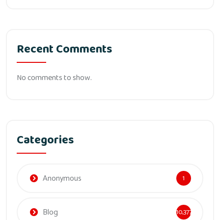
Recent Comments
No comments to show.
Categories
Anonymous
1
Blog
10,377