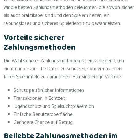
wir die besten Zahlungsmethoden beleuchten, die sowohl sicher
als auch praktikabel sind und den Spielern helfen, ein
reibungsloses und sicheres Spielerlebnis zu gewährleisten.
Vorteile sicherer
Zahlungsmethoden
Die Wahl sicherer Zahlungsmethoden ist entscheidend, um
nicht nur persönliche Daten zu schützen, sondern auch ein
faires Spielumfeld zu garantieren. Hier sind einige Vorteile:
Schutz persönlicher Informationen
Transaktionen in Echtzeit
Jugendschutz und Spielsuchtprävention
Einfache Benutzeroberfläche
Geringere Chance auf Betrug
Beliebte Zahlungsmethoden im