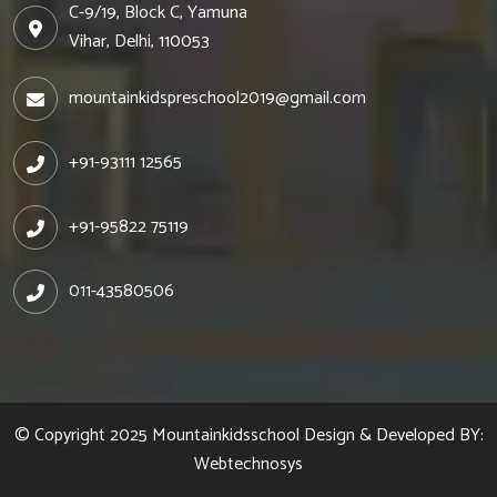
C-9/19, Block C, Yamuna
Vihar, Delhi, 110053
mountainkidspreschool2019@gmail.com
+91-93111 12565
+91-95822 75119
011-43580506
© Copyright 2025
Mountainkidsschool
Design & Developed BY:
Webtechnosys