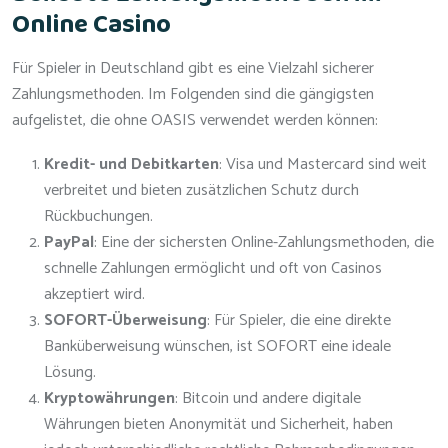
Online Casino
Für Spieler in Deutschland gibt es eine Vielzahl sicherer
Zahlungsmethoden. Im Folgenden sind die gängigsten
aufgelistet, die ohne OASIS verwendet werden können:
Kredit- und Debitkarten
: Visa und Mastercard sind weit
verbreitet und bieten zusätzlichen Schutz durch
Rückbuchungen.
PayPal
: Eine der sichersten Online-Zahlungsmethoden, die
schnelle Zahlungen ermöglicht und oft von Casinos
akzeptiert wird.
SOFORT-Überweisung
: Für Spieler, die eine direkte
Banküberweisung wünschen, ist SOFORT eine ideale
Lösung.
Kryptowährungen
: Bitcoin und andere digitale
Währungen bieten Anonymität und Sicherheit, haben