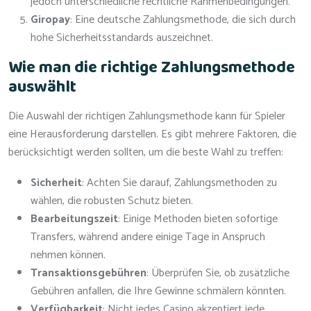
jedoch unterschiedliche rechtliche Rahmenbedingungen.
Giropay
: Eine deutsche Zahlungsmethode, die sich durch
hohe Sicherheitsstandards auszeichnet.
Wie man die richtige Zahlungsmethode
auswählt
Die Auswahl der richtigen Zahlungsmethode kann für Spieler
eine Herausforderung darstellen. Es gibt mehrere Faktoren, die
berücksichtigt werden sollten, um die beste Wahl zu treffen:
Sicherheit
: Achten Sie darauf, Zahlungsmethoden zu
wählen, die robusten Schutz bieten.
Bearbeitungszeit
: Einige Methoden bieten sofortige
Transfers, während andere einige Tage in Anspruch
nehmen können.
Transaktionsgebühren
: Überprüfen Sie, ob zusätzliche
Gebühren anfallen, die Ihre Gewinne schmälern könnten.
Verfügbarkeit
: Nicht jedes Casino akzeptiert jede