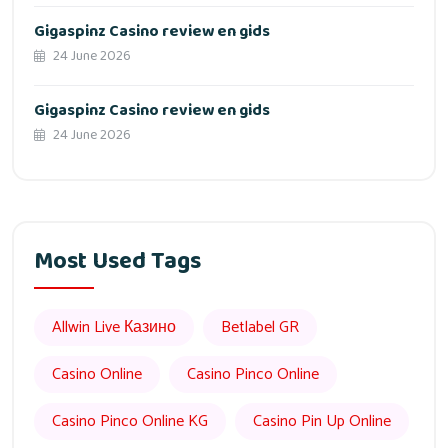
Gigaspinz Casino review en gids
24 June 2026
Gigaspinz Casino review en gids
24 June 2026
Most Used Tags
Allwin Live Казино
Betlabel GR
Casino Online
Casino Pinco Online
Casino Pinco Online KG
Casino Pin Up Online