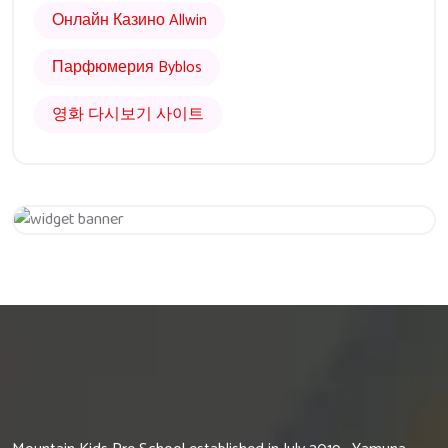
Онлайн Казино Allwin
Парфюмерия Byblos
영화 다시보기 사이트
Get 20% Off
Hurry Up