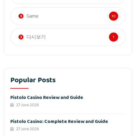
Game
10
다시보기
1
Popular Posts
Pistolo Casino Review and Guide
27 June 2026
Pistolo Casino: Complete Review and Guide
27 June 2026