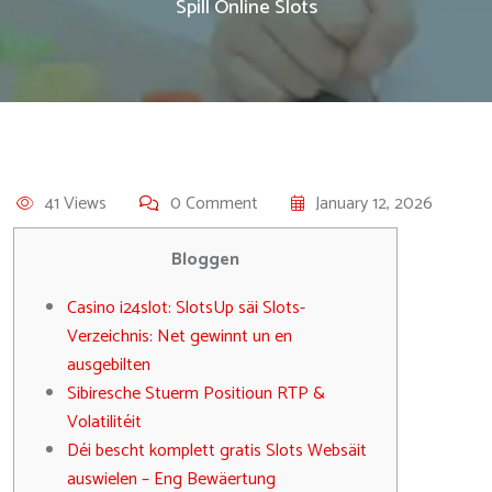
Spill Online Slots
41 Views
0 Comment
January 12, 2026
Bloggen
Casino i24slot: SlotsUp säi Slots-
Verzeichnis: Net gewinnt un en
ausgebilten
Sibiresche Stuerm Positioun RTP &
Volatilitéit
Déi bescht komplett gratis Slots Websäit
auswielen – Eng Bewäertung