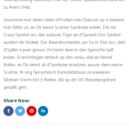
zu Ärem Ureiz.
Zesumme mat deem zéien d'Profien méi Chancen op e Gewënn
mat Wilds un, an Dir kënnt Scatter-Symboler kréien. Déi nei
Crazy-Symbol ass den wäissen Tiger an d'Spread-Out-Symbol
ausléist de Virdeel. Dat Beandrockendst um So-It-Slot ass, datt
d'Spiller e puer grouss Victoiren duerch den typesche Spill
kréien. Si erschéngen einfach op den zwou, dräi an fënnef
Rollen, an Dir kënnt all d'Symboler ersetzen, ausser dem neiste
Scatter, fir eng fantastesch Konsolidatioun ze kreéieren.
Siberian Storm bitt 5 Rollen, déi op de 720 Bezuelungslinne
gespillt ginn.
Share Now: