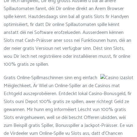
Dir Iech langweilt, Dir eng grouss Auswiel u bal all anere
Spillautomaten fannt, déi Dir online direkt an Ärem Browser
spille kënnt. Hautdesdaags sinn bal all gratis Slots fir Handyen
optimiséiert, fir datt Dir online Spillautomaten spille kënnt
anstatt déi nei Software erofzelueden. Ausserdeem kënnen
Slots mat Cash-Präisser aner soss nei Funktiounen hunn, déi an
der neier gratis Versioun net verfügbar sinn. Dëst sinn Slots,
wou Dir Iech net registréiere oder installéieren musst, fir online
100% gratis ze spillen.
Gratis Online-Spillmaschinnen sinn eng einfach
Méiglechkeet, Är Wiel un Online-Spiller an de Casinos mat
Echtgeld auszeprobéieren. Entdeckt lokal Casino-Bonusgeld, fir
Slots ouni Depot 100% gratis ze spillen, awer richtegt Geld ze
gewannen. Mir hunn eng informéiert Lëscht vun 100% gratis
Slots ervirgehuewen, well se déi bescht Offeren ubidden, wéi
zum Beispill gratis Spiller, Bonusspiller a Jackpot-Präisser. Ee vun
de Virdeeler vum Online-Spille vu Slots ass, datt d'Chancen