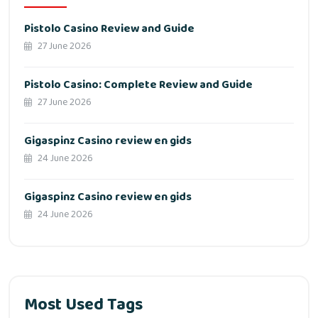
Pistolo Casino Review and Guide
27 June 2026
Pistolo Casino: Complete Review and Guide
27 June 2026
Gigaspinz Casino review en gids
24 June 2026
Gigaspinz Casino review en gids
24 June 2026
Most Used Tags