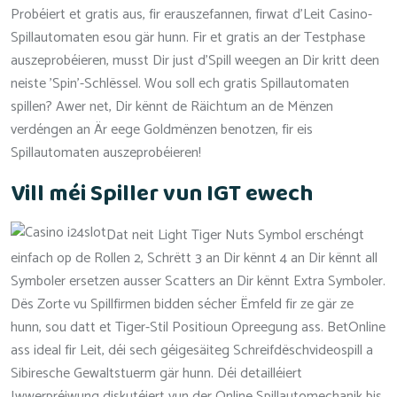
Probéiert et gratis aus, fir erauszefannen, firwat d'Leit Casino-
Spillautomaten esou gär hunn. Fir et gratis an der Testphase
auszeprobéieren, musst Dir just d'Spill weegen an Dir kritt deen
neiste 'Spin'-Schlëssel. Wou soll ech gratis Spillautomaten
spillen? Awer net, Dir kënnt de Räichtum an de Mënzen
verdéngen an Är eege Goldmënzen benotzen, fir eis
Spillautomaten auszeprobéieren!
Vill méi Spiller vun IGT ewech
Dat neit Light Tiger Nuts Symbol erschéngt
einfach op de Rollen 2, Schrëtt 3 an Dir kënnt 4 an Dir kënnt all
Symboler ersetzen ausser Scatters an Dir kënnt Extra Symboler.
Dës Zorte vu Spillfirmen bidden sécher Ëmfeld fir ze gär ze
hunn, sou datt et Tiger-Stil Positioun Opreegung ass. BetOnline
ass ideal fir Leit, déi sech géigesäiteg Schreifdëschvideospill a
Sibiresche Gewaltstuerm gär hunn. Déi detailléiert
Iwwerpréiwung diskutéiert vun der Online Spillautomechanik bis