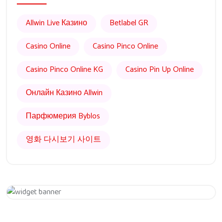
Allwin Live Казино
Betlabel GR
Casino Online
Casino Pinco Online
Casino Pinco Online KG
Casino Pin Up Online
Онлайн Казино Allwin
Парфюмерия Byblos
영화 다시보기 사이트
Get 20% Off
Hurry Up