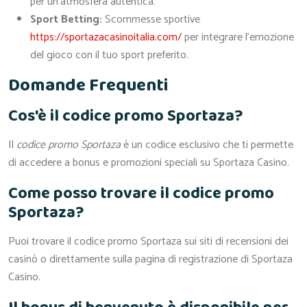
per un'atmosfera autentica.
Sport Betting:
Scommesse sportive
https://sportazacasinoitalia.com/
per integrare l'emozione
del gioco con il tuo sport preferito.
Domande Frequenti
Cos'è il codice promo Sportaza?
Il
codice promo Sportaza
è un codice esclusivo che ti permette
di accedere a bonus e promozioni speciali su Sportaza Casino.
Come posso trovare il codice promo
Sportaza?
Puoi trovare il codice promo Sportaza sui siti di recensioni dei
casinò o direttamente sulla pagina di registrazione di Sportaza
Casino.