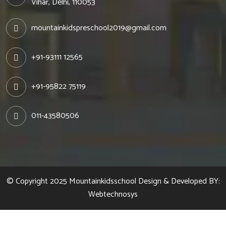
Vihar, Delhi, 110053
mountainkidspreschool2019@gmail.com
+91-93111 12565
+91-95822 75119
011-43580506
© Copyright 2025
Mountainkidsschool
Design & Developed BY:
Webtechnosys