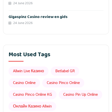
24 June 2026
Gigaspinz Casino review en gids
24 June 2026
Most Used Tags
Allwin Live Казино
Betlabel GR
Casino Online
Casino Pinco Online
Casino Pinco Online KG
Casino Pin Up Online
Онлайн Казино Allwin