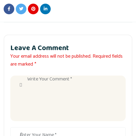
Leave A Comment
Your email address will not be published. Required fields
are marked *