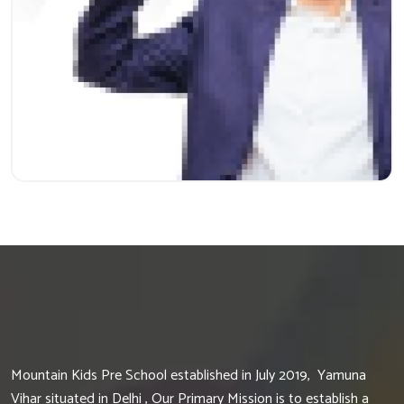
Mountain Kids Pre School established in July 2019, Yamuna
Vihar situated in Delhi , Our Primary Mission is to establish a