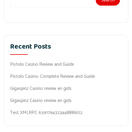
Search
Recent Posts
Pistolo Casino Review and Guide
Pistolo Casino: Complete Review and Guide
Gigaspinz Casino review en gids
Gigaspinz Casino review en gids
Test XMLRPC 639179432344888602