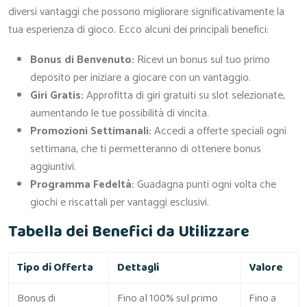
diversi vantaggi che possono migliorare significativamente la
tua esperienza di gioco. Ecco alcuni dei principali benefici:
Bonus di Benvenuto:
Ricevi un bonus sul tuo primo
deposito per iniziare a giocare con un vantaggio.
Giri Gratis:
Approfitta di giri gratuiti su slot selezionate,
aumentando le tue possibilità di vincita.
Promozioni Settimanali:
Accedi a offerte speciali ogni
settimana, che ti permetteranno di ottenere bonus
aggiuntivi.
Programma Fedeltà:
Guadagna punti ogni volta che
giochi e riscattali per vantaggi esclusivi.
Tabella dei Benefici da Utilizzare
Tipo di Offerta
Dettagli
Valore
Bonus di
Fino al 100% sul primo
Fino a