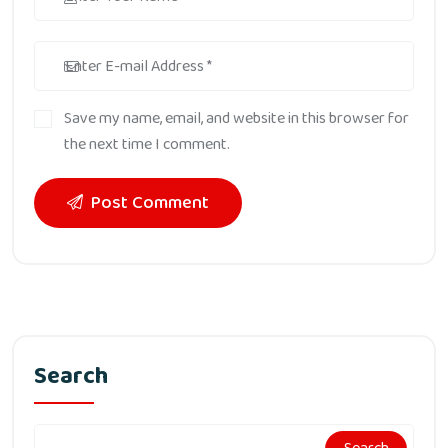
Save my name, email, and website in this browser for
the next time I comment.
Post Comment
Search