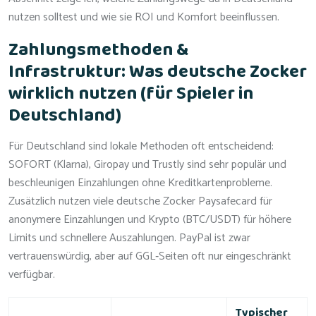
nutzen solltest und wie sie ROI und Komfort beeinflussen.
Zahlungsmethoden &
Infrastruktur: Was deutsche Zocker
wirklich nutzen (für Spieler in
Deutschland)
Für Deutschland sind lokale Methoden oft entscheidend:
SOFORT (Klarna), Giropay und Trustly sind sehr populär und
beschleunigen Einzahlungen ohne Kreditkartenprobleme.
Zusätzlich nutzen viele deutsche Zocker Paysafecard für
anonymere Einzahlungen und Krypto (BTC/USDT) für höhere
Limits und schnellere Auszahlungen. PayPal ist zwar
vertrauenswürdig, aber auf GGL‑Seiten oft nur eingeschränkt
verfügbar.
Typischer