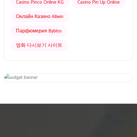
Casino Pinco Online KG
Casino Pin Up Online
Онлайн Казино Allwin
Парфюмерия Byblos
영화 다시보기 사이트
Get 20% Off
Hurry Up