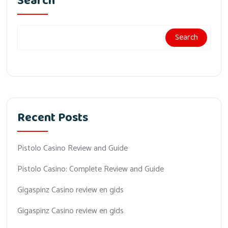
Search
Search
Recent Posts
Pistolo Casino Review and Guide
Pistolo Casino: Complete Review and Guide
Gigaspinz Casino review en gids
Gigaspinz Casino review en gids