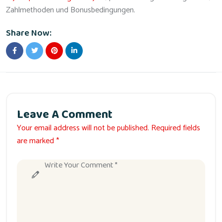
Zahlmethoden und Bonusbedingungen.
Share Now:
Leave A Comment
Your email address will not be published. Required fields
are marked *