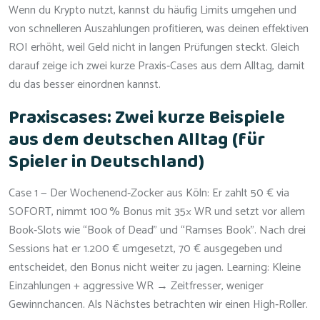
Wenn du Krypto nutzt, kannst du häufig Limits umgehen und
von schnelleren Auszahlungen profitieren, was deinen effektiven
ROI erhöht, weil Geld nicht in langen Prüfungen steckt. Gleich
darauf zeige ich zwei kurze Praxis‑Cases aus dem Alltag, damit
du das besser einordnen kannst.
Praxiscases: Zwei kurze Beispiele
aus dem deutschen Alltag (für
Spieler in Deutschland)
Case 1 — Der Wochenend‑Zocker aus Köln: Er zahlt 50 € via
SOFORT, nimmt 100 % Bonus mit 35× WR und setzt vor allem
Book‑Slots wie “Book of Dead” und “Ramses Book”. Nach drei
Sessions hat er 1.200 € umgesetzt, 70 € ausgegeben und
entscheidet, den Bonus nicht weiter zu jagen. Learning: Kleine
Einzahlungen + aggressive WR → Zeitfresser, weniger
Gewinnchancen. Als Nächstes betrachten wir einen High‑Roller.