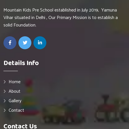
Mountain Kids Pre School established in July 2019, Yamuna
Vihar situated in Delhi , Our Primary Mission is to establish a
solid Foundation.
Details Info
Home
About
Gallery
Contact
Contact Us