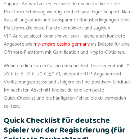
Support‑Antwortzeiten. Für viele deutsche Zocker ist die
Plattform‑Erfahrung wichtig: deutschsprachiger Support, klare
Auszahlungspfade und transparente Bonusbedingungen. Eine
Plattform, die diese Punkte kombiniert und zugleich
VIP‑Anreize bietet, kann sinnvoll sein — siehe auch konkrete
Angebote wie
my-empire-casino-germany
als Beispiel für eine
Offshore‑Plattform mit Gamification und Krypto‑Optionen.
Wenn du dich für ein Casino entscheidest, teste zuerst mit 10–
20 € (z. B. 10 €, 20 €, 50 €), überprüfe RTP‑Angaben und
Verifizierungsprozess und steigere erst bei positivem Eindruck.
Im nächsten Abschnitt findest du eine kompakte
Quick‑Checklist und die häufigsten Fehler, die du vermeiden
solltest.
Quick Checklist für deutsche
Spieler vor der Registrierung (für