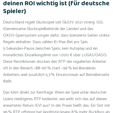
deinen ROI wichtig ist (für deutsche
Spieler)
Deutschland regelt Glücksspiel seit GlüStV 2021 streng: GGL
(Gemeinsame Glücksspielbehörde der Länder) und das
OASIS‑Sperrsystem sorgen dafür, dass lizenzierte Seiten strikte
Regeln einhalten. Dazu zählen €1 Max‑Bet pro Spin,
5‑Sekunden‑Pause zwischen Spins, kein Autoplay und ein
monatliches Einzahlungslimit von 1.000 € über LUGAS/OASIS.
Diese Restriktionen drücken den RTP der regulierten Anbieter
oft in den Bereich ~88–90 % statt ~96 % bei liberaleren
Anbietern, weil zusätzlich 5,3 % Einsatzsteuer auf Betreiberseite
fließt.
Das führt direkt zur Kernfrage: Wenn ein Spiel unter deutscher
Lizenz niedrigeres RTP bedeutet, wie wirkt sich das auf deinen
erwarteten Return (EV) aus? In der Praxis heißt das: Ein Slot mit
96 % RTP offshore hat langfristig knapp 8 % mehr Rückfluss als