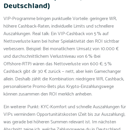
Deutschland)
VIP‑Programme bringen punktuelle Vorteile: geringere WR,
höhere Cashback‑Raten, individuelle Limits und schnellere
Auszahlungen. Real talk: Ein VIP‑Cashback von 5 % auf
Nettoverluste kann bei hoher Spielaktivität den ROI sichtbar
verbessern. Beispiel: Bei monatlichem Umsatz von 10.000 €
und durchschnittlichem Verlustniveau von 6 % (bei
Offshore‑RTP) wären das Nettoverluste von 600 €; 5 %
Cashback gibt dir 30 € zurück — nett, aber kein Gamechanger
allein. Deshalb zählt die Kombination: niedrigere WR, Cashback,
personalisierte Promo‑Bets plus Krypto‑Einzahlungswege
können zusammen den ROI merklich anheben.
Ein weiterer Punkt: KYC‑Komfort und schnelle Auszahlungen für
VIPs vermindern Opportunitätskosten (Zeit bis zur Auszahlung),
was gerade bei höheren Summen relevant ist. Im nächsten
Abschnitt zeige ich, welche Zahlungswege du in Deutschland