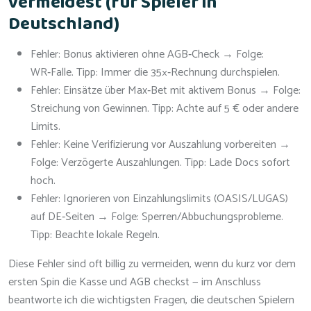
vermeidest (für Spieler in
Deutschland)
Fehler: Bonus aktivieren ohne AGB‑Check → Folge:
WR‑Falle. Tipp: Immer die 35×‑Rechnung durchspielen.
Fehler: Einsätze über Max‑Bet mit aktivem Bonus → Folge:
Streichung von Gewinnen. Tipp: Achte auf 5 € oder andere
Limits.
Fehler: Keine Verifizierung vor Auszahlung vorbereiten →
Folge: Verzögerte Auszahlungen. Tipp: Lade Docs sofort
hoch.
Fehler: Ignorieren von Einzahlungslimits (OASIS/LUGAS)
auf DE‑Seiten → Folge: Sperren/Abbuchungsprobleme.
Tipp: Beachte lokale Regeln.
Diese Fehler sind oft billig zu vermeiden, wenn du kurz vor dem
ersten Spin die Kasse und AGB checkst — im Anschluss
beantworte ich die wichtigsten Fragen, die deutschen Spielern