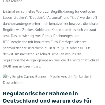
Deutschland.
Erstmal ein schnelles Wort zur Begriffsklärung für deutsche
Leser: “Zocken”, “Daddeln”, “Automat” und “Slot” werden oft
durcheinandergeworfen — ich benutze hier bewusst die lokalen
Begriffe wie Zocker, Kohle und Knete, damit es sich vertraut
liest. Das ist wichtig, weil Bonus‑Rechnungen und
RTP‑Vergleiche mit konkreten Euro‑Beträgen leichter
nachvollziehbar sind, wenn du in 10 €, 50 € oder 1.000 €
denkst. Im nächsten Abschnitt schauen wir uns die
regulatorische Ausgangslage an, weil die die Wirtschaftlichkeit
(ROI) massiv beeinflusst.
Regulatorischer Rahmen in
Deutschland und warum das für