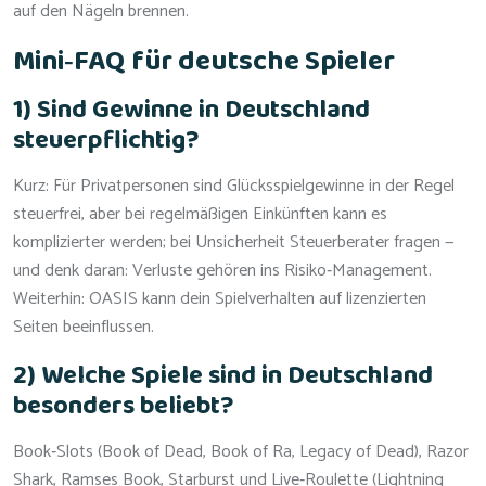
auf den Nägeln brennen.
Mini‑FAQ für deutsche Spieler
1) Sind Gewinne in Deutschland
steuerpflichtig?
Kurz: Für Privatpersonen sind Glücksspielgewinne in der Regel
steuerfrei, aber bei regelmäßigen Einkünften kann es
komplizierter werden; bei Unsicherheit Steuerberater fragen —
und denk daran: Verluste gehören ins Risiko‑Management.
Weiterhin: OASIS kann dein Spielverhalten auf lizenzierten
Seiten beeinflussen.
2) Welche Spiele sind in Deutschland
besonders beliebt?
Book‑Slots (Book of Dead, Book of Ra, Legacy of Dead), Razor
Shark, Ramses Book, Starburst und Live‑Roulette (Lightning