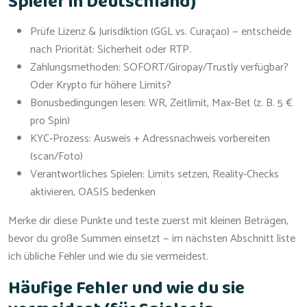
Spieler in Deutschland)
Prüfe Lizenz & Jurisdiktion (GGL vs. Curaçao) — entscheide
nach Priorität: Sicherheit oder RTP.
Zahlungsmethoden: SOFORT/Giropay/Trustly verfügbar?
Oder Krypto für höhere Limits?
Bonusbedingungen lesen: WR, Zeitlimit, Max‑Bet (z. B. 5 €
pro Spin)
KYC‑Prozess: Ausweis + Adressnachweis vorbereiten
(scan/Foto)
Verantwortliches Spielen: Limits setzen, Reality‑Checks
aktivieren, OASIS bedenken
Merke dir diese Punkte und teste zuerst mit kleinen Beträgen,
bevor du große Summen einsetzt — im nächsten Abschnitt liste
ich übliche Fehler und wie du sie vermeidest.
Häufige Fehler und wie du sie