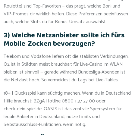
Roulette) sind Top‑Favoriten — das prägt, welche Boni und
VIP‑Promos dir wirklich helfen. Diese Präferenzen beeinflussen
auch, welche Slots du für Bonus‑Umsatz auswählst.
3) Welche Netzanbieter sollte ich fürs
Mobile‑Zocken bevorzugen?
Telekom und Vodafone liefern oft die stabilsten Verbindungen,
O2 ist in Städten meist brauchbar; für Live‑Casino im WLAN
bleiben ist sinnvoll — gerade während Bundesliga‑Abenden ist
die Netzlast hoch. So vermeidest du Lags bei Live‑Tables.
18+ | Glücksspiel kann süchtig machen. Wenn du in Deutschland
Hilfe brauchst: BZgA Hotline 0800 1 37 27 00 oder
check‑dein‑spiel.de. OASIS ist das zentrale Sperrsystem für
legale Anbieter in Deutschland; nutze Limits und
Selbstausschluss‑Funktionen, wenn nötig.