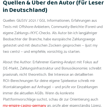
Quellen & Über den Autor (für Leser
in Deutschland)
Quellen: GlüStV 2021 / GGL Informationen, Erfahrungen aus
Tests mit Offshore‑Anbietern, Community‑Berichte (Foren) und
eigene Zahlungs‑/KYC‑Checks. Als Autor bin ich langjähriger
Beobachter der Branche, habe europäische Zahlungswege
getestet und mit deutschen Zockern gesprochen — (just my
two cents) — und empfehle, vorsichtig zu starten.
About the Author: Erfahrener iGaming‑Analyst mit Fokus auf
DE‑Markt, Zahlungsinfrastruktur und Bonusökonomie; schreibt
praxisnah, nicht theoretisch. Bei Interesse an detaillierten
ROI‑Berechnungen für deine eigene Spielweise schreib mir
(Kontaktangaben auf Anfrage) — und prüfe vor Einzahlungen
immer die aktuellen AGBs. Wenn du konkrete
Plattformvorschläge suchst, schau dir zur Orientierung auch
my-empire-casino-germany
an, prüfe aber eigenständig Lizenz,