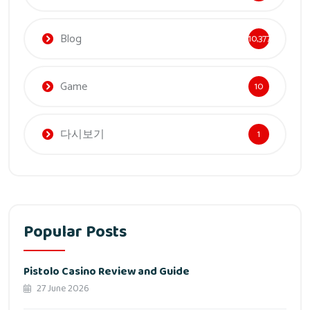
Blog
10,377
Game
10
다시보기
1
Popular Posts
Pistolo Casino Review and Guide
27 June 2026