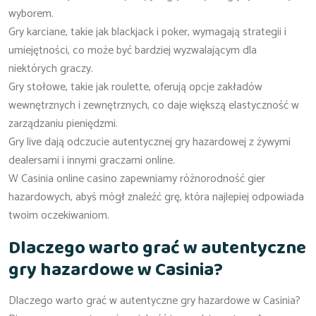
wyborem.
Gry karciane, takie jak blackjack i poker, wymagają strategii i
umiejętności, co może być bardziej wyzwalającym dla
niektórych graczy.
Gry stołowe, takie jak roulette, oferują opcje zakładów
wewnętrznych i zewnętrznych, co daje większą elastyczność w
zarządzaniu pieniędzmi.
Gry live dają odczucie autentycznej gry hazardowej z żywymi
dealersami i innymi graczami online.
W Casinia online casino zapewniamy różnorodność gier
hazardowych, abyś mógł znaleźć grę, która najlepiej odpowiada
twoim oczekiwaniom.
Dlaczego warto grać w autentyczne
gry hazardowe w Casinia?
Dlaczego warto grać w autentyczne gry hazardowe w Casinia?