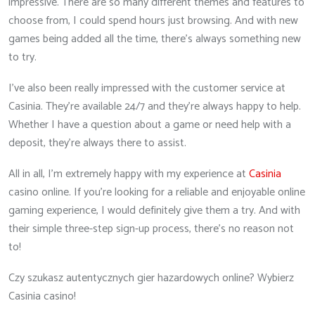
impressive. There are so many different themes and features to
choose from, I could spend hours just browsing. And with new
games being added all the time, there’s always something new
to try.
I’ve also been really impressed with the customer service at
Casinia. They’re available 24/7 and they’re always happy to help.
Whether I have a question about a game or need help with a
deposit, they’re always there to assist.
All in all, I’m extremely happy with my experience at
Casinia
casino online. If you’re looking for a reliable and enjoyable online
gaming experience, I would definitely give them a try. And with
their simple three-step sign-up process, there’s no reason not
to!
Czy szukasz autentycznych gier hazardowych online? Wybierz
Casinia casino!