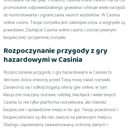
testowane na fair play. Ponadto, Casinia online casino ma za cel
promowanie odpowiedzialnego grywania i oferuje wiele narzędzi
do kontrolowania i ograniczania swoich wydatków. W Casinia
online casino, Twoja rozrywka jest zabezpieczona, a wygrywki są
prawdziwe. Zaufajcie Casinia online casino i zostań pewnym
bezpiecznej i przyjemnej rozrywki.
Rozpoczynanie przygody z gry
hazardowymi w Casinia
Rozpoczynanie przygody z gry hazardowymi w Casinia to
decision, która otworzy przed Tobą nowy świat rozrywki.
Zarejestruj się i odkryj bogatą ofertę gier online, w tym
klasyczne maszyny slotowe, ruletkę, blackjack i wiele innych.
Casinia to nie tylko platforma rozrywkowa, ale również
bezpieczne i sprawdzone miejsce do gry. Twoja prywatność i
bezpieczeństwo są dla nas zawsze na pierwszym miejscu.
Dlatego zapewniamy zaawansowaną ochronę danych i