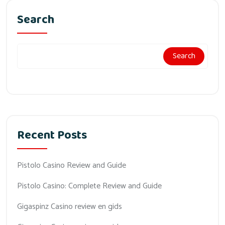
Search
Search
Recent Posts
Pistolo Casino Review and Guide
Pistolo Casino: Complete Review and Guide
Gigaspinz Casino review en gids