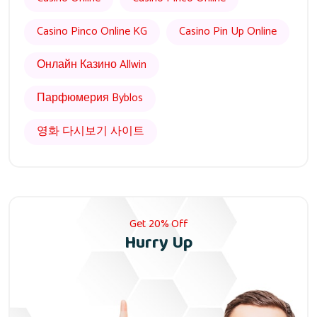
Casino Pinco Online KG
Casino Pin Up Online
Онлайн Казино Allwin
Парфюмерия Byblos
영화 다시보기 사이트
Get 20% Off
Hurry Up