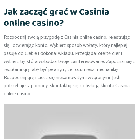
Jak zacząć grać w Casinia
online casino?
Rozpocznij swoją przygodę z Casinia online casino, rejestrując
się i otwierając konto. Wybierz sposób wpłaty, który najlepiej
pasuje do Ciebie i dokonaj wkładu. Przeglądaj ofertę gier i
wybierz tę, która wzbudza twoje zainteresowanie. Zapoznaj się z
regułami gry, aby być pewnym, że rozumiesz mechanikę.
Rozpocznij grę i ciesz się niesamowitymi wygranymi. Jeśli
potrzebujesz pomocy, skontaktuj się z obsługą klienta Casinia
online casino.