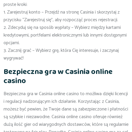
proste kroki:
1. Zarejestruj konto – Przejdź na stronę Casinia i skorzystaj z
przycisku “Zarejestruj się”, aby rozpocząć proces rejestracji.
2. Zdecyduj się na sposób wypłaty – Wybierz między kartami
kredytowymi, portfelami elektronicznymi lub innymi dostępnymi
opcjami.
3. Zacznij grać – Wybierz grę, która Cię interesuje, i zaczynaj
wygrywać!
Bezpieczna gra w Casinia online
casino
Bezpieczna gra w Casinia online casino to możliwa dzięki licencji
i regulacji nadzorującym ich działanie. Korzystając z Casinia,
możesz być pewien, że Twoje dane są zabezpieczone i płatności
są szybkie i niezawodne. Casinia online casino oferuje również
dużą ilość gier od wiarygodnych dostawców, które są regularnie