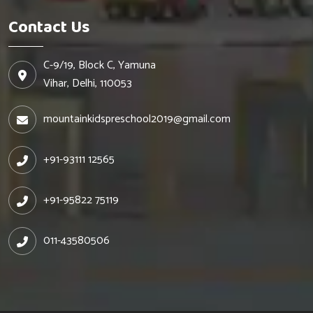
Contact Us
C-9/19, Block C, Yamuna
Vihar, Delhi, 110053
mountainkidspreschool2019@gmail.com
+91-93111 12565
+91-95822 75119
011-43580506